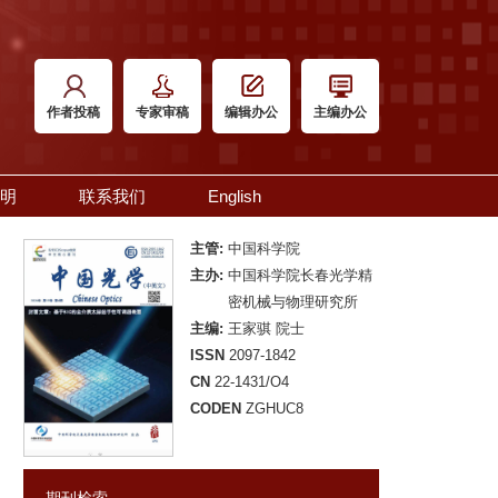
作者投稿
专家审稿
编辑办公
主编办公
明
联系我们
English
主管:
中国科学院
主办:
中国科学院长春光学精
密机械与物理研究所
主编:
王家骐 院士
ISSN
2097-1842
CN
22-1431/O4
CODEN
ZGHUC8