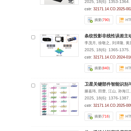
2025, 18(6): 1353-1364.
cstr:
32171.14.CO.2025-00
摘要
(
790
)
HT
条纹投影非线性误差主
李茂月
,
徐敬之
,
刘泽隆
,
黄
2025, 18(6): 1365-1375.
cstr:
32171.14.CO.2024-01
摘要
(
840
)
HT
卫星关键部件智能识别
滕嘉玮
,
田蕾
,
江山
,
孙海江
2025, 18(6): 1376-1387.
cstr:
32171.14.CO.2025-00
摘要
(
716
)
HT