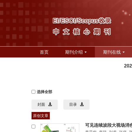
首页
期刊介绍
期刊在线
20
选择全部
封面
目录
原创文章
可见连续波段大视场消