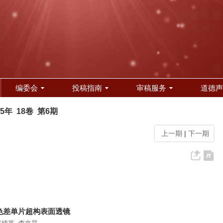
编委会
投稿指南
审稿服务
道德声
25年 18卷 第6期
上一期
|
下一期
色差单片超构表面透镜