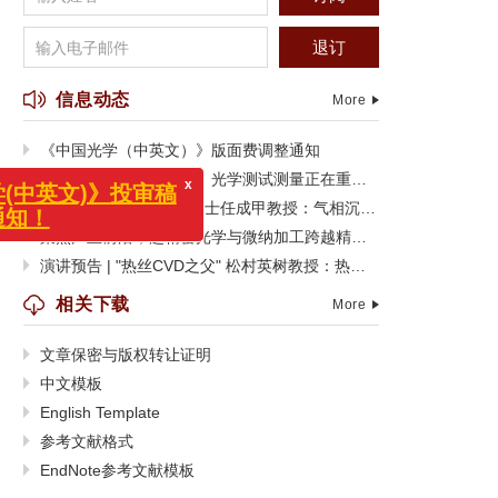
退订
信息动态
More
《中国光学（中英文）》版面费调整通知
从被动检测到主动智控，光学测试测量正在重塑制造边界
演讲预告 |韩国工程院院士任成甲教授：气相沉积功能聚合物薄膜及其器件应用
聚焦产业前沿，超精密光学与微纳加工跨越精度极限
x
演讲预告 | "热丝CVD之父" 松村英树教授：热丝CVD技术的过去、现在与未来
文)》投审稿
相关下载
More
文章保密与版权转让证明
中文模板
English Template
参考文献格式
EndNote参考文献模板