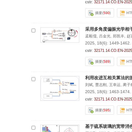
cstr:
32171.14.CO.EN-2025
摘要
(
590
)
HT
采用多角度偏振光学相
孟毅儒
,
吕金光
,
郑凯丰
,
赵
2025, 18(6): 1449-1462.
cstr:
32171.14.CO.EN-2025
摘要
(
589
)
HT
利用改进互相关算法的
刘斌
,
曹志刚
,
王幸运
,
蔺子
2025, 18(6): 1463-1474.
cstr:
32171.14.CO.EN-2025
摘要
(
595
)
HT
基于硫系玻璃的宽带消