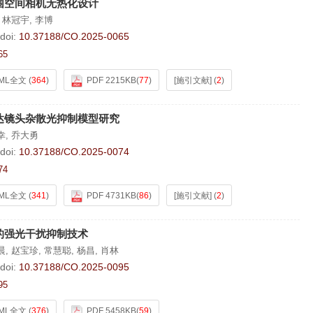
围空间相机无热化设计
,
林冠宇
,
李博
doi:
10.37188/CO.2025-0065
65
ML全文
(
364
)
PDF 2215KB
(
77
)
[施引文献]
(
2
)
达镜头杂散光抑制模型研究
幸
,
乔大勇
doi:
10.37188/CO.2025-0074
74
ML全文
(
341
)
PDF 4731KB
(
86
)
[施引文献]
(
2
)
的强光干扰抑制技术
晨
,
赵宝珍
,
常慧聪
,
杨昌
,
肖林
doi:
10.37188/CO.2025-0095
95
ML全文
(
376
)
PDF 5458KB
(
59
)