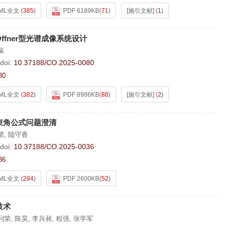
ML全文
(
385
)
PDF 6189KB
(
71
)
[施引文献]
(
1
)
fner型光谱成像系统设计
葆
doi:
10.37188/CO.2025-0080
80
ML全文
(
382
)
PDF 8986KB
(
88
)
[施引文献]
(
2
)
束角公式问题澄清
珺
,
陆守香
doi:
10.37188/CO.2025-0036
36
ML全文
(
294
)
PDF 2600KB
(
52
)
技术
利荣
,
陈昊
,
李兴昶
,
程强
,
张学军