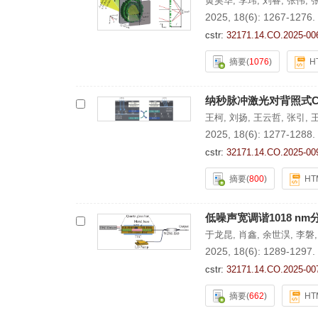
黄昊华
,
李玮
,
刘睿
,
张伟
,
2025, 18(6): 1267-1276.
cstr:
32171.14.CO.2025-00
摘要
(
1076
)
H
纳秒脉冲激光对背照式C
王柯
,
刘扬
,
王云哲
,
张引
,
2025, 18(6): 1277-1288.
cstr:
32171.14.CO.2025-00
摘要
(
800
)
HT
低噪声宽调谐
1018
nm
于龙昆
,
肖鑫
,
余世淏
,
李磐
2025, 18(6): 1289-1297.
cstr:
32171.14.CO.2025-00
摘要
(
662
)
HT