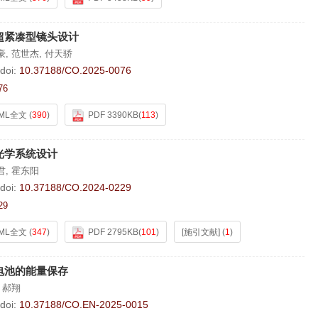
超紧凑型镜头设计
豪
,
范世杰
,
付天骄
doi:
10.37188/CO.2025-0076
76
ML全文
(
390
)
PDF 3390KB
(
113
)
光学系统设计
君
,
霍东阳
doi:
10.37188/CO.2024-0229
29
ML全文
(
347
)
PDF 2795KB
(
101
)
[施引文献]
(
1
)
电池的能量保存
,
郝翔
doi:
10.37188/CO.EN-2025-0015