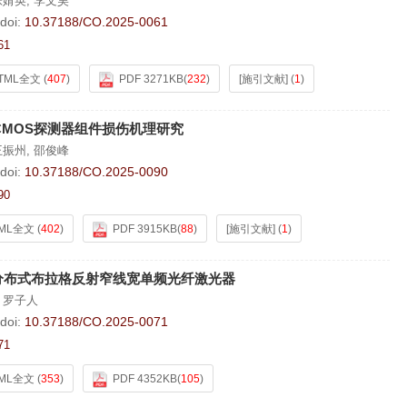
张婧英
,
李文昊
doi:
10.37188/CO.2025-0061
61
TML全文
(
407
)
PDF 3271KB
(
232
)
[施引文献]
(
1
)
MOS探测器组件损伤机理研究
王振州
,
邵俊峰
doi:
10.37188/CO.2025-0090
90
ML全文
(
402
)
PDF 3915KB
(
88
)
[施引文献]
(
1
)
分布式布拉格反射窄线宽单频光纤激光器
,
罗子人
doi:
10.37188/CO.2025-0071
71
ML全文
(
353
)
PDF 4352KB
(
105
)