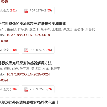
-0015
ML全文
(
351
)
PDF 1279KB
(
55
)
干层析成像的滑油磨粒三维形貌检测和重建
百轩
,
秦余欣
,
陈宇鹏
,
赵莹泽
,
聂海涛
,
王维彪
,
许景江
,
蓝公仆
,
梁静秋
doi:
10.37188/CO.EN-2025-0018
-0018
ML全文
(
340
)
PDF 8207KB
(
66
)
游标效应光纤应变传感器解调方法
翰
,
程瑞
,
刘俊
,
孙宇寒
,
郑述军
,
左铖
,
林继平
doi:
10.37188/CO.EN-2025-0024
-0024
ML全文
(
396
)
PDF 3825KB
(
63
)
色差远红外超透镜参数化拓扑优化设计