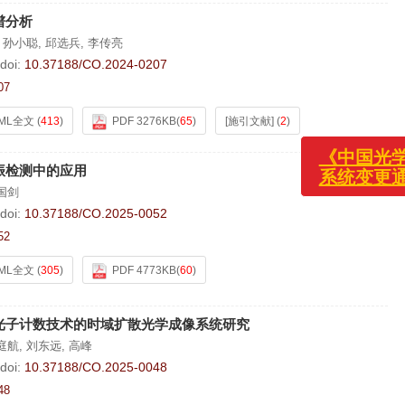
谱分析
,
孙小聪
,
邱选兵
,
李传亮
doi:
10.37188/CO.2024-0207
07
ML全文
(
413
)
PDF 3276KB
(
65
)
[施引文献]
(
2
)
振检测中的应用
国剑
doi:
10.37188/CO.2025-0052
《中国光学(中英
系统变更通知！
52
ML全文
(
305
)
PDF 4773KB
(
60
)
光子计数技术的时域扩散光学成像系统研究
庭航
,
刘东远
,
高峰
doi:
10.37188/CO.2025-0048
48