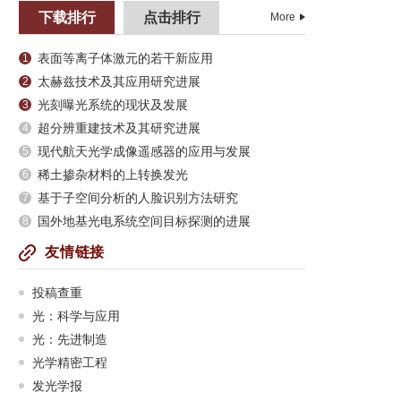
下载排行
点击排行
More
表面等离子体激元的若干新应用
1
太赫兹技术及其应用研究进展
2
光刻曝光系统的现状及发展
3
超分辨重建技术及其研究进展
4
现代航天光学成像遥感器的应用与发展
5
稀土掺杂材料的上转换发光
6
基于子空间分析的人脸识别方法研究
7
国外地基光电系统空间目标探测的进展
8
友情链接
投稿查重
光：科学与应用
光：先进制造
光学精密工程
发光学报