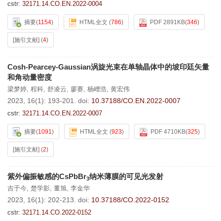
cstr:
32171.14.CO.EN.2022-0004
摘要
(
1154
)
HTML全文
(
786
)
PDF 2891KB
(
346
)
[施引文献]
(
4
)
Cosh-Pearcey-Gaussian涡旋光束在单轴晶体中的坡印廷矢量
和角动量密度
梁梦婷
,
程科
,
舒凌云
,
廖赛
,
杨嶒浩
,
黄宏伟
2023, 16(1): 193-201.
doi:
10.37188/CO.EN.2022-0007
cstr:
32171.14.CO.EN.2022-0007
摘要
(
1091
)
HTML全文
(
923
)
PDF 4710KB
(
325
)
[施引文献]
(
2
)
紫外偏振敏感的CsPbBr
纳米薄膜的可见光发射
3
吉于今
,
楚学影
,
董旭
,
李金华
2023, 16(1): 202-213.
doi:
10.37188/CO.2022-0152
cstr:
32171.14.CO.2022-0152