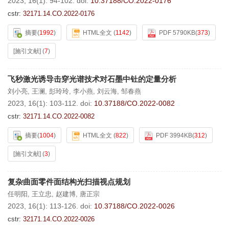
2023, 16(1): 94-102.
doi:
10.37188/CO.2022-0176
cstr:
32171.14.CO.2022-0176
摘要
(
1992
)
HTML全文
(
1142
)
PDF 5790KB
(
373
)
[施引文献]
(
7
)
飞秒激光诱导击穿光谱技术对石墨中钍的定量分析
刘小亮
,
王澜
,
彭玲玲
,
李小燕
,
刘云海
,
邹春燕
2023, 16(1): 103-112.
doi:
10.37188/CO.2022-0082
cstr:
32171.14.CO.2022-0082
摘要
(
1004
)
HTML全文
(
822
)
PDF 3994KB
(
312
)
[施引文献]
(
3
)
复杂曲面零件面结构光扫描视点规划
任明阳
,
王立忠
,
赵建博
,
唐正宗
2023, 16(1): 113-126.
doi:
10.37188/CO.2022-0026
cstr:
32171.14.CO.2022-0026