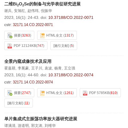
二维Bi
O
Se的制备与光学表征研究进展
2
2
谢兵
,
安旭红
,
赵伟玮
,
倪振华
2023, 16(1): 24-43.
doi:
10.37188/CO.2022-0071
cstr:
32171.14.CO.2022-0071
摘要
(
3263
)
HTML全文
(
1317
)
PDF 12124KB
(
747
)
[施引文献]
(
5
)
全景内窥成像技术及应用
霍嘉燚
,
李冕豪
,
王子川
,
袁波
,
杨青
,
王立强
2023, 16(1): 44-60.
doi:
10.37188/CO.2022-0074
cstr:
32171.14.CO.2022-0074
摘要
(
2747
)
HTML全文
(
1261
)
PDF 5785KB
(
810
)
[施引文献]
(
11
)
单片集成式主振荡功率放大器研究进展
谭满清
,
游道明
,
郭文涛
,
刘维华