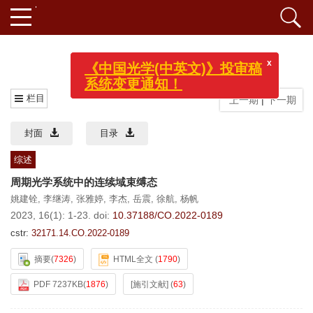
2023年 16卷 第1期
x
《中国光学(中英文)》投审稿
系统变更通知！
栏目
上一期
|
下一期
封面
目录
综述
周期光学系统中的连续域束缚态
姚建铨
,
李继涛
,
张雅婷
,
李杰
,
岳震
,
徐航
,
杨帆
2023, 16(1): 1-23.
doi:
10.37188/CO.2022-0189
cstr:
32171.14.CO.2022-0189
摘要
(
7326
)
HTML全文
(
1790
)
PDF 7237KB
(
1876
)
[施引文献]
(
63
)