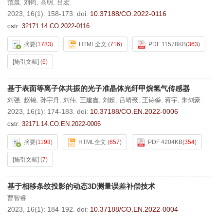
范晨
,
刘钧
,
高明
,
吕宏
2023, 16(1): 158-173.
doi:
10.37188/CO.2022-0116
cstr:
32171.14.CO.2022-0116
摘要
(
1783
)
HTML全文
(
716
)
PDF 11578KB
(
363
)
[施引文献]
(
6
)
基于表面等离子体共振的光子准晶体光纤甲烷氢气传感器
刘强
,
赵锦
,
孙宇丹
,
刘伟
,
王建鑫
,
刘超
,
吕靖薇
,
王诗淼
,
蒋宇
,
朱剑豪
2023, 16(1): 174-183.
doi:
10.37188/CO.EN.2022-0006
cstr:
32171.14.CO.EN.2022-0006
摘要
(
1193
)
HTML全文
(
657
)
PDF 4204KB
(
354
)
[施引文献]
(
7
)
基于相移条纹投影的动态3D测量误差补偿技术
曹智睿
2023, 16(1): 184-192.
doi:
10.37188/CO.EN.2022-0004