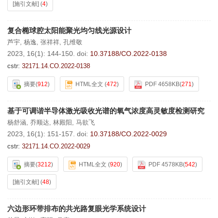
[施引文献]
(
4
)
复合椭球腔太阳能聚光均匀线光源设计
芦宇
,
杨逸
,
张祥祥
,
孔维敬
2023, 16(1): 144-150.
doi:
10.37188/CO.2022-0138
cstr:
32171.14.CO.2022-0138
摘要
(
912
)
HTML全文
(
472
)
PDF 4658KB
(
271
)
基于可调谐半导体激光吸收光谱的氧气浓度高灵敏度检测研究
杨舒涵
,
乔顺达
,
林殿阳
,
马欲飞
2023, 16(1): 151-157.
doi:
10.37188/CO.2022-0029
cstr:
32171.14.CO.2022-0029
摘要
(
3212
)
HTML全文
(
920
)
PDF 4578KB
(
542
)
[施引文献]
(
48
)
六边形环带排布的共光路复眼光学系统设计