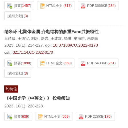
摘要
(
1457
)
HTML全文
(
817
)
PDF 3666KB
(
234
)
[施引文献]
(
3
)
纳米环-七聚体金属-介电结构的多重Fano共振特性
吕靖薇
,
王德宝
,
刘超
,
刘强
,
王建鑫
,
杨琳
,
牟海维
,
朱剑豪
2023, 16(1): 214-227.
doi:
10.37188/CO.2022-0170
cstr:
32171.14.CO.2022-0170
摘要
(
1090
)
HTML全文
(
650
)
PDF 5433KB
(
251
)
[施引文献]
(
3
)
约稿信
《中国光学（中英文）》 投稿须知
2023, 16(1): 228-228.
摘要
(
639
)
HTML全文
(
509
)
PDF 228KB
(
170
)