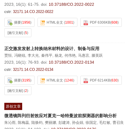
2023, 16(1): 61-75.
doi:
10.37188/CO.2022-0022
cstr:
32171.14.CO.2022-0022
摘要
(
1956
)
HTML全文
(
1001
)
PDF 6306KB
(
608
)
[施引文献]
(
5
)
正交激发发射上转换纳米材料的设计、制备与应用
贾恒
,
冯晓锐
,
李大光
,
秦伟平
,
杨龙
,
何伟艳
,
马惠言
,
滕英跃
2023, 16(1): 76-93.
doi:
10.37188/CO.2022-0134
cstr:
32171.14.CO.2022-0134
摘要
(
3195
)
HTML全文
(
1246
)
PDF 6214KB
(
630
)
[施引文献]
(
2
)
原创文章
微透镜阵列衍射效应对夏克一哈特曼波前探测器的影响分析
朱沁雨
,
陈梅蕊
,
陆焕钧
,
樊丽娜
,
彭建涛
,
孙会娟
,
徐国定
,
毛红敏
,
曹召良