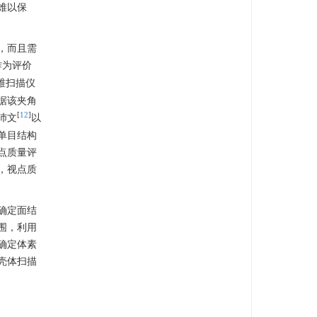
难以保
，而且需
作为评价
维扫描仪
据该夹角
[
12
]
沛文
以
单目结构
点质量评
，视点质
确定面结
围，利用
确定体素
壳体扫描