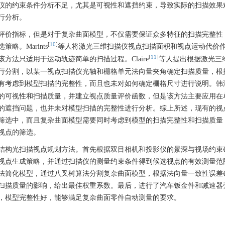
仪的约束条件分析不足，尤其是可视性和遮挡约束，导致实际的扫描效果
行分析。
评价指标，但是对于复杂曲面模型，不仅需要保证众多特征的扫描完整性
[
10
]
。Marints
等人将激光三维扫描仪视点扫描面积和视点运动代价
[
11
]
法只适用于运动轨迹简单的扫描过程。Claire
等人提出根据激光三
行分割，以某一视点扫描仪光轴和栅格单元法向量夹角确定扫描质量，根
有考虑到模型扫描的完整性，而且也未对如何确定栅格尺寸进行说明。韩
的可视性和扫描质量，并建立视点质量评价函数，但是该方法主要应用在
的遮挡问题，也并未对模型扫描的完整性进行分析。综上所述，现有的视
筛选中，而且复杂曲面模型需要同时考虑到模型的扫描完整性和扫描质量
视点的筛选。
结构光扫描视点规划方法。首先根据双目相机和投影仪的景深与视场约束
视点生成策略，并通过扫描仪的测量约束条件得到候选视点的有效测量范
法简化模型，通过八叉树算法分割复杂曲面模型，根据法向量一致性误差
扫描质量的影响，给出最佳权重系数。最后，进行了汽车钣金件和减速器
，模型完整性好，能够满足复杂曲面零件自动测量的要求。