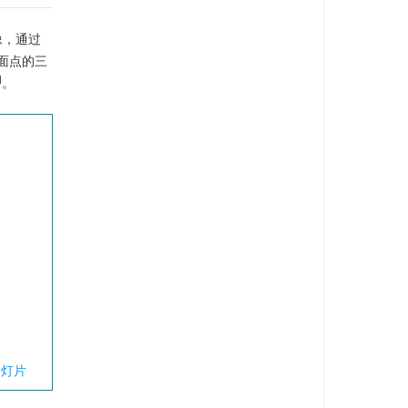
像，通过
面点的三
]
。
幻灯片