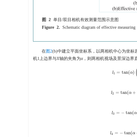
图 2
单目/双目相机有效测量范围示意图
Figure 2.
Schematic diagram of effective measuring
在
图2
(b)中建立平面坐标系，以两相机中心为坐标
机1上边界与
X
轴的夹角为
α
，则两相机视场及景深边界
=
tan
(
)
l
l
1
=
tan
α
(
α
1
=
tan
(
+
l
l
2
=
tan
α
(
α
2
=
−
tan
(
l
l
3
=
−
tan
α
3
=
−
tan
(
l
l
4
=
−
tan
α
4