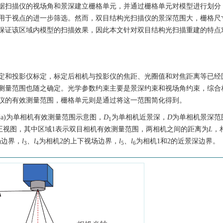
据扫描仪的视场角和景深建立栅格单元，并通过栅格单元对模型进行划分
用于视点的进一步筛选。然而，双目结构光扫描仪的景深范围大，栅格尺
保证该区域内模型的扫描效果，因此本文针对双目结构光扫描重建的特点
定和投影仪标定，标定后相机与投影仪的焦距、光圈值和对焦距离等已经
测量范围也随之确定。光学参数约束主要是景深约束和视场角约束，综合
仪的有效测量范围，栅格单元则是通过将这一范围简化得到。
(a)为单相机有效测量范围示意图，
D
为单相机近景深，
D
为单相机景深范
1
围正视图，其中区域1表示双目相机有效测量范围，两相机之间的距离为
L
，
场边界，
l
、
l
为相机2的上下视场边界，
l
、
l
为相机1和2的近景深边界。
3
4
5
6