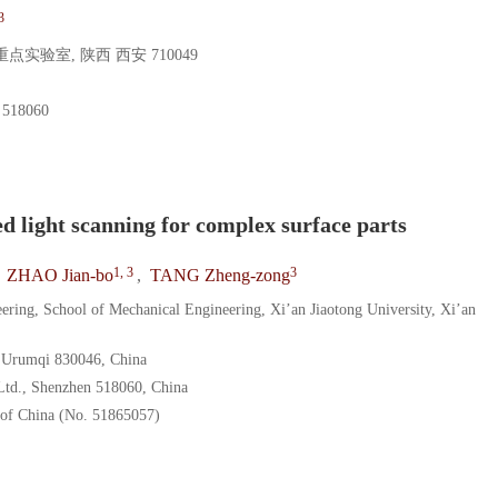
3
验室, 陕西 西安 710049
18060
）
d light scanning for complex surface parts
1, 3
3
,
ZHAO Jian-bo
,
TANG Zheng-zong
ring, School of Mechanical Engineering, Xi’an Jiaotong University, Xi’an
, Urumqi 830046, China
td., Shenzhen 518060, China
 of China (No. 51865057)