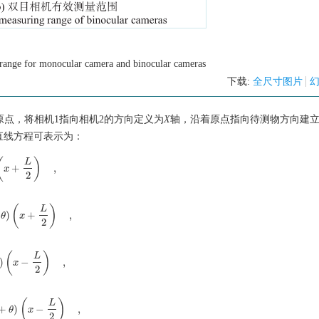
 range for monocular camera and binocular cameras
下载:
全尺寸图片
原点，将相机1指向相机2的方向定义为
X
轴，沿着原点指向待测物方向建
直线方程可表示为：
(
)
L
+
,
)
(
x
x
+
L
2
)
,
2
(
)
L
)
+
,
+
θ
θ
)
(
x
x
+
L
2
)
,
2
(
)
L
)
−
,
(
α
)
(
x
x
−
L
2
)
,
2
(
)
L
+
)
−
,
(
α
+
θ
θ
)
(
x
x
−
L
2
)
,
2