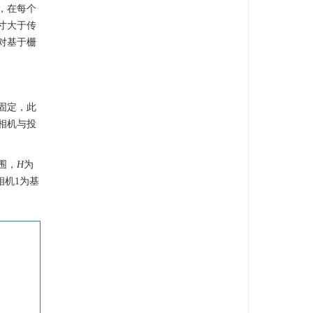
，在每个
寸大于传
对基于栅
固定，此
相机与投
围，
H
为
相机1为基