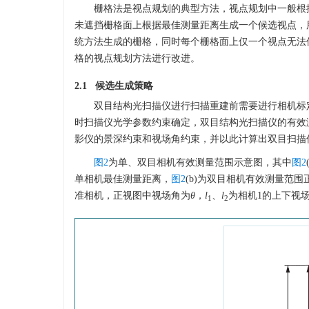
栅格法是视点规划的典型方法，视点规划中一般根
未遮挡栅格面上根据最佳测量距离生成一个候选视点，
统方法生成的栅格，同时每个栅格面上仅一个视点无法
格的视点规划方法进行改进。
2.1 候选生成策略
双目结构光扫描仪进行扫描重建前需要进行相机标
时扫描仪光学参数约束确定，双目结构光扫描仪的有效
影仪的景深约束和视场角约束，并以此计算出双目扫描
图2
为单、双目相机有效测量范围示意图，其中
图2
单相机最佳测量距离，
图2
(b)为双目相机有效测量范
准相机，正视图中视场角为
θ
，
l
、
l
为相机1的上下视
1
2