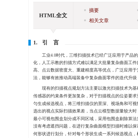
摘要
HTML全文
相关文章
1. 引 言
工业4.0时代，三维扫描技术已经广泛应用于产
化，人工示教的扫描方式难以满足大批量复杂曲面工件
高、点云数据密度大、重建精度高等优点，广泛应用于
法，能够有效推动高端装备中复杂曲面零件的迭代升级
现有的扫描视点规划方法主要以激光扫描技术为基
传感器的约束条件更加复杂，对于扫描视点的位姿要求
匀生成候选视点，将三维扫描仪的景深、视场角和可视
选出的视点实际扫描效果差，当点云模型数据量较大时
最小可视包围盒划分成不同区域，采用包围盒剔除算法
没有考虑遮挡问题，在进行复杂曲面模型扫描时难以保证
何形状进行划分，针对每个形状生成一系列候选视点，