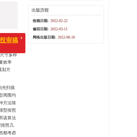
出版历程
收稿日期:
2022-02-22
修回日期:
2022-03-11
网络出版日期:
2022-06-16
件尺寸多样
x
稿
量效率
规划方
构光扫描
型周围均
种方法筛
模型按照
而该算法
型按照几
然都考虑