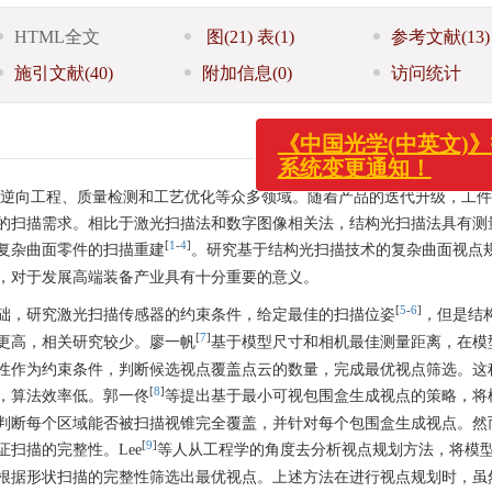
HTML全文
图
(21)
表
(1)
参考文献
(13)
施引文献
(40)
附加信息
(0)
访问统计
品的逆向工程、质量检测和工艺优化等众多领域。随着产品的迭代升级，工
《中国光学(中英文)》投审
的扫描需求。相比于激光扫描法和数字图像相关法，结构光扫描法具有测
系统变更通知！
[
1
-
4
]
复杂曲面零件的扫描重建
。研究基于结构光扫描技术的复杂曲面视点
，对于发展高端装备产业具有十分重要的意义。
[
5
-
6
]
础，研究激光扫描传感器的约束条件，给定最佳的扫描位姿
，但是结
[
7
]
更高，相关研究较少。廖一帆
基于模型尺寸和相机最佳测量距离，在模
性作为约束条件，判断候选视点覆盖点云的数量，完成最优视点筛选。这
[
8
]
，算法效率低。郭一佟
等提出基于最小可视包围盒生成视点的策略，将
判断每个区域能否被扫描视锥完全覆盖，并针对每个包围盒生成视点。然
[
9
]
扫描的完整性。Lee
等人从工程学的角度去分析视点规划方法，将模
根据形状扫描的完整性筛选出最优视点。上述方法在进行视点规划时，虽