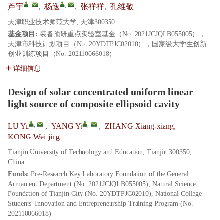
,
,
芦宇
,
杨逸
,
张祥祥
,
孔维敬
天津职业技术师范大学, 天津300350
基金项目:
装备预研重点实验室基金（No. 2021JCJQLB055005），
天津市科技计划项目（No. 20YDTPJC02010），国家级大学生创新
创业训练项目（No. 202110066018）
详细信息
Design of solar concentrated uniform linear
light source of composite ellipsoid cavity
,
,
LU Yu
,
YANG Yi
,
ZHANG Xiang-xiang
,
KONG Wei-jing
Tianjin University of Technology and Education, Tianjin 300350,
China
Funds:
Pre-Research Key Laboratory Foundation of the General
Armament Department (No. 2021JCJQLB055005), Natural Science
Foundation of Tianjin City (No. 20YDTPJC02010), National College
Students' Innovation and Entrepreneurship Training Program (No.
202110066018)