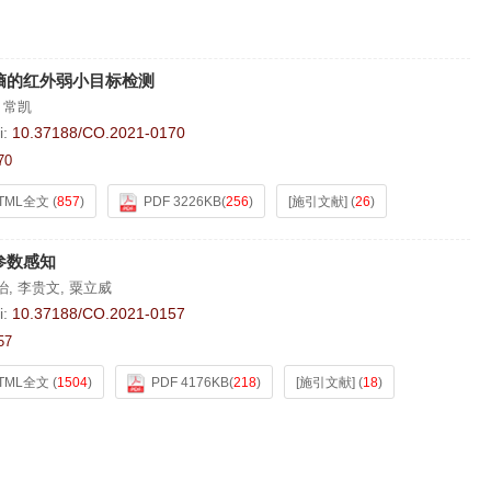
熵的红外弱小目标检测
,
常凯
i:
10.37188/CO.2021-0170
70
TML全文
(
857
)
PDF 3226KB
(
256
)
[施引文献]
(
26
)
参数感知
治
,
李贵文
,
粟立威
i:
10.37188/CO.2021-0157
57
TML全文
(
1504
)
PDF 4176KB
(
218
)
[施引文献]
(
18
)