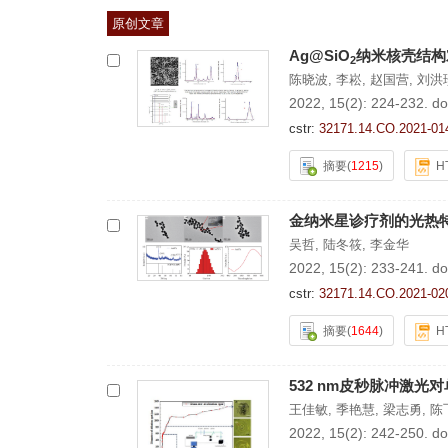
原创文章
Ag@SiO
纳米核壳结构
2
陈晓波
,
李崧
,
赵国营
,
刘洪
2022, 15(2): 224-232.
do
cstr:
32171.14.CO.2021-01
摘要
(
1215
)
H
金纳米星诊疗剂的光热
吴哲
,
陆冬筱
,
李金华
2022, 15(2): 233-241.
do
cstr:
32171.14.CO.2021-02
摘要
(
1644
)
H
532 nm皮秒脉冲激
王佳敏
,
季艳慧
,
梁志勇
,
陈
2022, 15(2): 242-250.
do