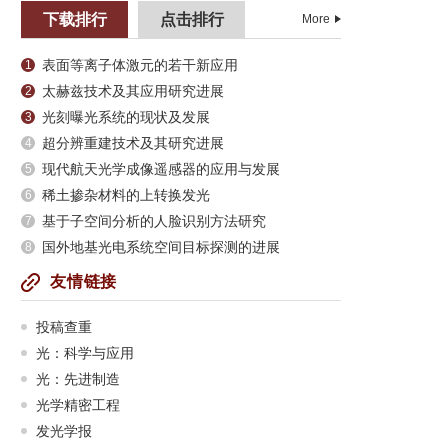
下载排行
点击排行
More
表面等离子体激元的若干新应用
1
太赫兹技术及其应用研究进展
2
光刻曝光系统的现状及发展
3
超分辨重建技术及其研究进展
4
现代航天光学成像遥感器的应用与发展
5
稀土掺杂材料的上转换发光
6
基于子空间分析的人脸识别方法研究
7
国外地基光电系统空间目标探测的进展
8
友情链接
投稿查重
光：科学与应用
光：先进制造
光学精密工程
发光学报