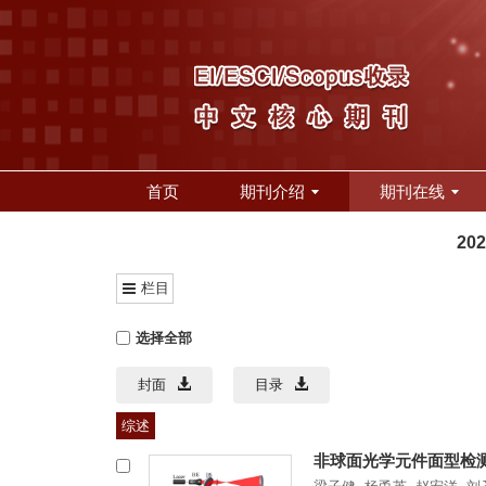
首页
期刊介绍
期刊在线
20
栏目
选择全部
封面
目录
综述
非球面光学元件面型检