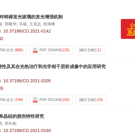
对铒碲发光玻璃的发光增强机制
珍
,
郭敬华
,
马瑜
,
王克志
,
耿珠峰
i:
10.37188/CO.2021-0142
42
TML全文
(
666
)
PDF 2504KB
(
125
)
[施引文献]
(
1
)
特性及其在光热治疗和光学相干层析成像中的应用研究
i:
10.37188/CO.2021-0205
05
TML全文
(
749
)
PDF 5931KB
(
150
)
[施引文献]
(
10
)
光对单晶硅的损伤特性研究
飞
,
郑长彬
i:
10.37188/CO.2021-0160