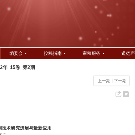
编委会
投稿指南
审稿服务
道德声
22年 15卷 第2期
上一期
|
下一期
测技术研究进展与最新应用