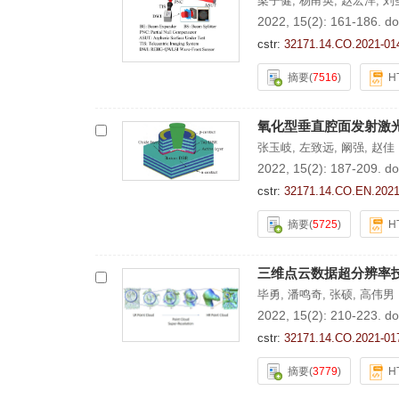
梁子健
,
杨甬英
,
赵宏洋
,
刘
2022, 15(2): 161-186.
do
cstr:
32171.14.CO.2021-01
摘要
(
7516
)
H
氧化型垂直腔面发射激
张玉岐
,
左致远
,
阚强
,
赵佳
2022, 15(2): 187-209.
do
cstr:
32171.14.CO.EN.2021
摘要
(
5725
)
H
三维点云数据超分辨率
毕勇
,
潘鸣奇
,
张硕
,
高伟男
2022, 15(2): 210-223.
do
cstr:
32171.14.CO.2021-01
摘要
(
3779
)
H