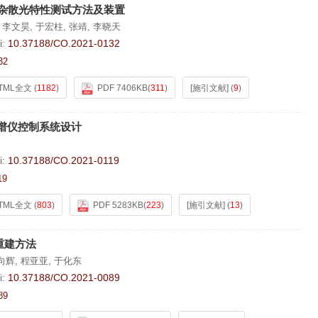
）杂散光特性测试方法及装置
,
李文昊
,
于宏柱
,
张靖
,
李晓天
i:
10.37188/CO.2021-0132
32
TML全文
(
1182
)
PDF 7406KB
(
311
)
[施引文献]
(
9
)
谱仪控制系统设计
i:
10.37188/CO.2021-0119
19
TML全文
(
803
)
PDF 5283KB
(
223
)
[施引文献]
(
13
)
重建方法
向辉
,
程亚亚
,
于化东
i:
10.37188/CO.2021-0089
89