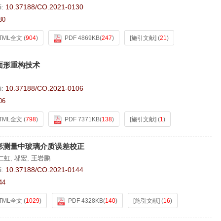
i:
10.37188/CO.2021-0130
30
TML全文
(
904
)
PDF 4869KB
(
247
)
[施引文献]
(
21
)
面形重构技术
i:
10.37188/CO.2021-0106
06
TML全文
(
798
)
PDF 7371KB
(
138
)
[施引文献]
(
1
)
形测量中玻璃介质误差校正
仁虹
,
邬宏
,
王岩鹏
i:
10.37188/CO.2021-0144
44
TML全文
(
1029
)
PDF 4328KB
(
140
)
[施引文献]
(
16
)