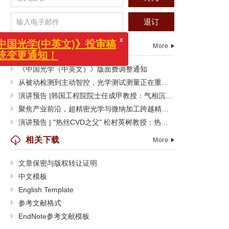
退订
信息动态
More
x
《中国光学（中英文）》版面费调整通知
《中国光学(中英文)》投审稿
系统变更通知！
从被动检测到主动智控，光学测试测量正在重塑制造边界
演讲预告 |韩国工程院院士任成甲教授：气相沉积功能聚合物薄膜及其器件应用
聚焦产业前沿，超精密光学与微纳加工跨越精度极限
演讲预告 | "热丝CVD之父" 松村英树教授：热丝CVD技术的过去、现在与未来
相关下载
More
文章保密与版权转让证明
中文模板
English Template
参考文献格式
EndNote参考文献模板