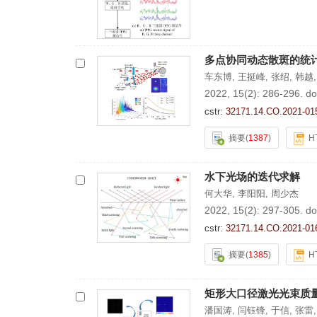
多点协同动态散斑的统
车东博
,
王挺峰
,
张绍
,
韩越
2022, 15(2): 286-296.
do
cstr:
32171.14.CO.2021-01
摘要
(
1387
)
H
水下光场的迭代求解
何大华
,
李阳阳
,
周少杰
2022, 15(2): 297-305.
do
cstr:
32171.14.CO.2021-01
摘要
(
1385
)
H
矩形大口径激光光束质
潘国涛
,
闫钰锋
,
于信
,
张雷