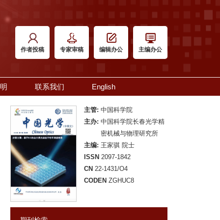
作者投稿
专家审稿
编辑办公
主编办公
明
联系我们
English
主管:
中国科学院
主办:
中国科学院长春光学精
密机械与物理研究所
主编:
王家骐 院士
ISSN
2097-1842
CN
22-1431/O4
CODEN
ZGHUC8