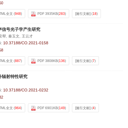
60
TML全文
(
948
)
PDF 3935KB
(
283
)
[施引文献]
(
18
)
声信号光子学产生研究
安帮
,
秦玉文
,
王云才
i:
10.37188/CO.2021-0158
58
TML全文
(
887
)
PDF 3808KB
(
136
)
[施引文献]
(
7
)
外辐射特性研究
i:
10.37188/CO.2021-0232
32
TML全文
(
964
)
PDF 6901KB
(
149
)
[施引文献]
(
4
)