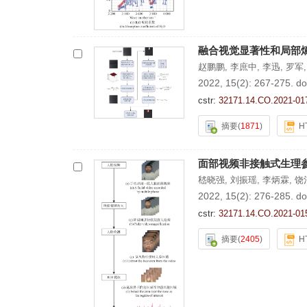
融合视觉显著性和局部
赵鹏鹏
,
李庶中
,
李迅
,
罗军
2022, 15(2): 267-275.
do
cstr:
32171.14.CO.2021-01
摘要
(
1871
)
H
面部视频非接触式生理
嵇晓强
,
刘振瑶
,
李炳霖
,
饶
2022, 15(2): 276-285.
do
cstr:
32171.14.CO.2021-01
摘要
(
2405
)
H