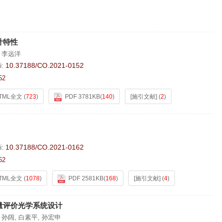
计特性
,
李远洋
i:
10.37188/CO.2021-0152
52
TML全文
(
723
)
PDF 3781KB
(
140
)
[施引文献]
(
2
)
i:
10.37188/CO.2021-0162
62
TML全文
(
1078
)
PDF 2581KB
(
168
)
[施引文献]
(
4
)
量评价光学系统设计
,
孙阔
,
白素平
,
孙宏申