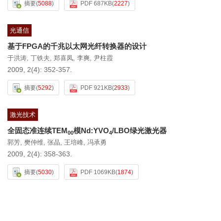
摘要
(
5088
)
PDF 687KB
(
2227
)
光通信
基于FPGA的千兆以太网光纤转换器的设计
于洪涛
,
丁铁夫
,
郑喜凤
,
李爽
,
尹柱霞
2009, 2(4): 352-357.
摘要
(
5292
)
PDF 921KB
(
2933
)
激光技术
全固态准连续TEM
模Nd:YVO
/LBO绿光激光器
00
4
郭芳
,
樊仲维
,
张晶
,
王培峰
,
冯承勇
2009, 2(4): 358-363.
摘要
(
5030
)
PDF 1069KB
(
1874
)