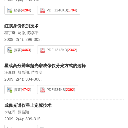
摘要
(
4284
)
PDF 1246KB
(
1794
)
虹膜身份识别技术
程宇奇
,
葛微
,
陈彦平
2009, 2(4): 296-303.
摘要
(
4463
)
PDF 1312KB
(
2342
)
星载高分辨率超光谱成像仪分光方式的选择
汪逸群
,
颜昌翔
,
苗春安
2009, 2(4): 304-308.
摘要
(
4742
)
PDF 534KB
(
2392
)
成像光谱仪星上定标技术
李晓晖
,
颜昌翔
2009, 2(4): 309-315.