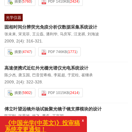
摘要
(
5760
)
PDF 1410KB
(
2424
)
光学仪器
固相时间分辨荧光免疫分析仪数据采集系统设计
张未来
,
宋克菲
,
王云磊
,
潘利华
,
马庆军
,
汪龙祺
,
刘海波
2009, 2(4): 316-321.
摘要
(
4747
)
PDF 746KB
(
1771
)
高速便携式近红外光栅光谱仪光电系统设计
陈少杰
,
唐玉国
,
巴音贺希格
,
李延超
,
于宏柱
,
崔继承
2009, 2(4): 322-328.
摘要
(
5902
)
PDF 1015KB
(
2414
)
傅立叶望远镜外场试验聚光镜子镜支撑模块的设计
陈宝刚
,
张景旭
,
杨飞
,
董磊
,
王富国
2009, 2(4): 329-333.
x
《中国光学(中英文)》投审稿