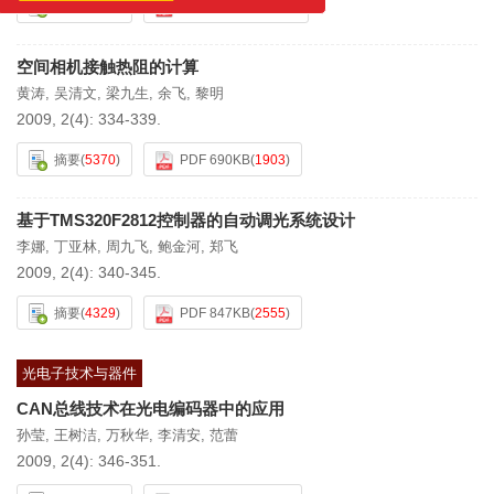
系统变更通知！
摘要
(
4661
)
PDF 1177KB
(
1846
)
空间相机接触热阻的计算
黄涛
,
吴清文
,
梁九生
,
余飞
,
黎明
2009, 2(4): 334-339.
摘要
(
5370
)
PDF 690KB
(
1903
)
基于TMS320F2812控制器的自动调光系统设计
李娜
,
丁亚林
,
周九飞
,
鲍金河
,
郑飞
2009, 2(4): 340-345.
摘要
(
4329
)
PDF 847KB
(
2555
)
光电子技术与器件
CAN总线技术在光电编码器中的应用
孙莹
,
王树洁
,
万秋华
,
李清安
,
范蕾
2009, 2(4): 346-351.