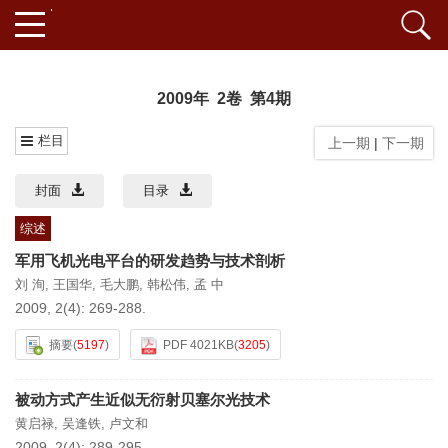
2009年 2卷 第4期
栏目
上一期
|
下一期
封面
目录
综述
军用飞机光电平台的研发趋势与技术剖析
刘 洵
,
王国华
,
毛大鹏
,
韩松伟
,
孟 中
2009, 2(4): 269-288.
摘要
(
5197
)
PDF 4021KB
(
3205
)
被动方式产生近似无衍射贝塞尔光技术
黄启禄
,
吴逢铁
,
卢文和
2009, 2(4): 289-295.