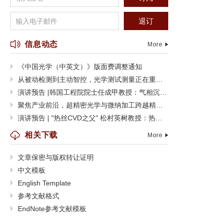
退订
信息动态
More
《中国光学（中英文）》版面费调整通知
从被动检测到主动智控，光学测试测量正在重塑制造边界
演讲预告 |韩国工程院院士任成甲教授：气相沉积功能聚合物薄膜及其器件应用
聚焦产业前沿，超精密光学与微纳加工跨越精度极限
演讲预告 | "热丝CVD之父" 松村英树教授：热丝CVD技术的过去、现在与未来
相关下载
More
文章保密与版权转让证明
中文模板
English Template
参考文献格式
EndNote参考文献模板