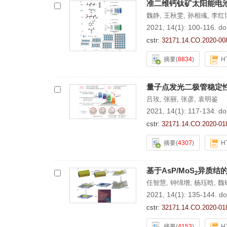
准二维钙钛矿太阳能电
魏静
,
王秋雯
,
孙相彧
,
李红
2021, 14(1): 100-116.
do
cstr:
32171.14.CO.2020-00
摘要
(
8834
)
H
量子点发光二极管稳定
吕玫
,
张丽
,
张彦
,
袁明鉴
2021, 14(1): 117-134.
do
cstr:
32171.14.CO.2020-01
摘要
(
4307
)
H
基于AsP/MoS
异质结
2
任智慧
,
钟绵增
,
杨珏晗
,
魏
2021, 14(1): 135-144.
do
cstr:
32171.14.CO.2020-01
摘要
(
4153
)
H