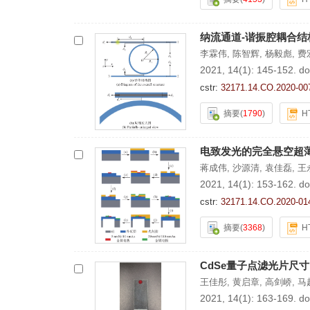
纳流通道-谐振腔耦合
李霖伟
,
陈智辉
,
杨毅彪
,
费
2021, 14(1): 145-152.
do
cstr:
32171.14.CO.2020-00
摘要
(
1790
)
H
电致发光的完全悬空超
蒋成伟
,
沙源清
,
袁佳磊
,
王
2021, 14(1): 153-162.
do
cstr:
32171.14.CO.2020-01
摘要
(
3368
)
H
CdSe量子点滤光片尺
王佳彤
,
黄启章
,
高剑峤
,
马
2021, 14(1): 163-169.
do