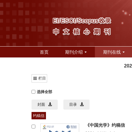
首页
期刊介绍
期刊在线
20
栏目
选择全部
封面
目录
约稿信
《中国光学》约稿信