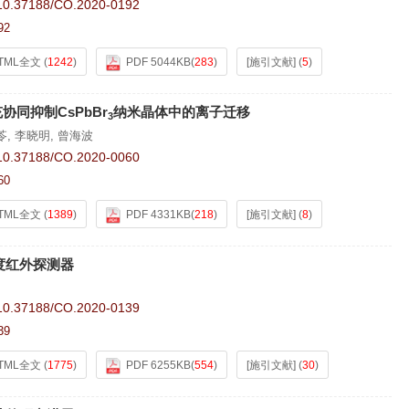
10.37188/CO.2020-0192
92
TML全文
(
1242
)
PDF 5044KB
(
283
)
[施引文献]
(
5
)
同抑制CsPbBr
纳米晶体中的离子迁移
3
苓
,
李晓明
,
曾海波
10.37188/CO.2020-0060
60
TML全文
(
1389
)
PDF 4331KB
(
218
)
[施引文献]
(
8
)
度红外探测器
10.37188/CO.2020-0139
39
TML全文
(
1775
)
PDF 6255KB
(
554
)
[施引文献]
(
30
)