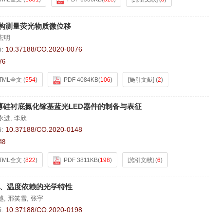
结构测量荧光物质微位移
宏明
i:
10.37188/CO.2020-0076
76
TML全文
(
554
)
PDF 4084KB
(
106
)
[施引文献]
(
2
)
薄硅衬底氮化镓基蓝光LED器件的制备与表征
永进
,
李欣
i:
10.37188/CO.2020-0148
48
TML全文
(
822
)
PDF 3811KB
(
198
)
[施引文献]
(
6
)
寸、温度依赖的光学特性
越
,
邢笑雪
,
张宇
i:
10.37188/CO.2020-0198