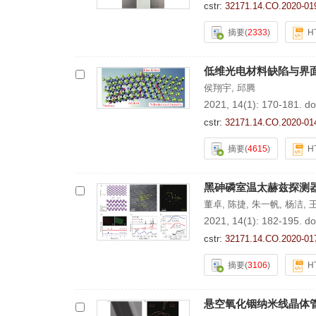
cstr:
32171.14.CO.2020-01
摘要
(
2333
)
H
低维光电材料缺陷与界
侯翔宇
,
邱腾
2021, 14(1): 170-181.
do
cstr:
32171.14.CO.2020-01
摘要
(
4615
)
H
黑砷磷室温太赫兹探测
董卓
,
陈捷
,
朱一帆
,
杨洁
,
2021, 14(1): 182-195.
do
cstr:
32171.14.CO.2020-01
摘要
(
3106
)
H
悬空氧化铟纳米线晶体