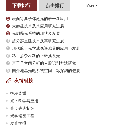
下载排行
点击排行
More
表面等离子体激元的若干新应用
1
太赫兹技术及其应用研究进展
2
光刻曝光系统的现状及发展
3
超分辨重建技术及其研究进展
4
现代航天光学成像遥感器的应用与发展
5
稀土掺杂材料的上转换发光
6
基于子空间分析的人脸识别方法研究
7
国外地基光电系统空间目标探测的进展
8
友情链接
投稿查重
光：科学与应用
光：先进制造
光学精密工程
发光学报