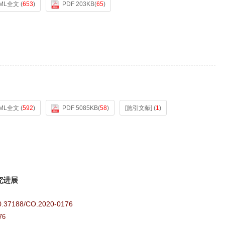
ML全文
(
653
)
PDF 203KB
(
65
)
ML全文
(
592
)
PDF 5085KB
(
58
)
[施引文献]
(
1
)
究进展
0.37188/CO.2020-0176
76