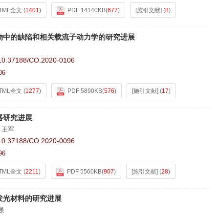
TML全文
(
1401
)
PDF 14140KB
(
677
)
[施引文献]
(
8
)
物中的缺陷和相关载流子动力学的研究进展
10.37188/CO.2020-0106
06
TML全文
(
1277
)
PDF 5890KB
(
576
)
[施引文献]
(
17
)
器研究进展
,
王军
10.37188/CO.2020-0096
96
TML全文
(
2211
)
PDF 5560KB
(
907
)
[施引文献]
(
28
)
发光材料的研究进展
强