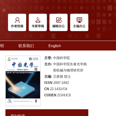
作者投稿
专家审稿
编辑办公
主编办公
明
联系我们
English
主管:
中国科学院
主办:
中国科学院长春光学精
密机械与物理研究所
主编:
王家骐 院士
ISSN
2097-1842
CN
22-1431/O4
CODEN
ZGHUC8