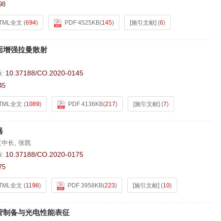
98
TML全文
(
694
)
PDF 4525KB
(
145
)
[施引文献]
(
6
)
面增强拉曼散射
i:
10.37188/CO.2020-0145
45
TML全文
(
1089
)
PDF 4136KB
(
217
)
[施引文献]
(
7
)
器
王中长
,
张凯
i:
10.37188/CO.2020-0175
75
TML全文
(
1198
)
PDF 3958KB
(
223
)
[施引文献]
(
10
)
管制备与光电性能表征