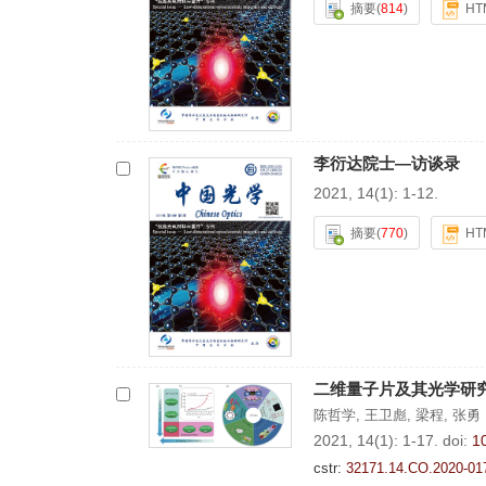
摘要
(
814
)
HT
李衍达院士—访谈录
2021, 14(1): 1-12.
摘要
(
770
)
HT
二维量子片及其光学研
陈哲学
,
王卫彪
,
梁程
,
张勇
2021, 14(1): 1-17.
doi:
1
cstr:
32171.14.CO.2020-01