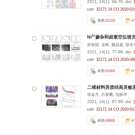
2021, 14(1): 66-76.
doi:
cstr:
32171.14.CO.2020-01
摘要
(
3220
)
H
2+
Ni
掺杂和卤素空位填充协
孙智国
,
吴晔
,
魏昌庭
,
耿冬
2021, 14(1): 77-86.
doi:
cstr:
32171.14.CO.2020-00
摘要
(
4184
)
H
二维材料异质结高灵敏
张金月
,
吕俊鹏
,
倪振华
2021, 14(1): 87-99.
doi:
cstr:
32171.14.CO.2020-01
摘要
(
4988
)
H