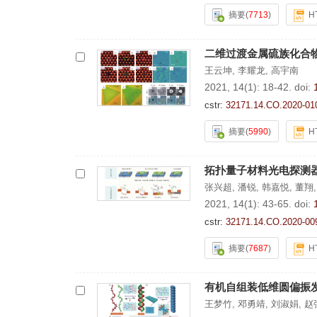
摘要
(
7713
)
H
二维过渡金属硫族化合
王云坤
,
李耀龙
,
高宇南
2021, 14(1): 18-42.
doi:
cstr:
32171.14.CO.2020-01
摘要
(
5990
)
H
拓扑量子材料光电探测
张兴超
,
潘锐
,
韩嘉悦
,
董翔
2021, 14(1): 43-65.
doi:
cstr:
32171.14.CO.2020-00
摘要
(
7687
)
H
有机自组装低维圆偏振
王梦竹
,
邓勇靖
,
刘淑娟
,
赵