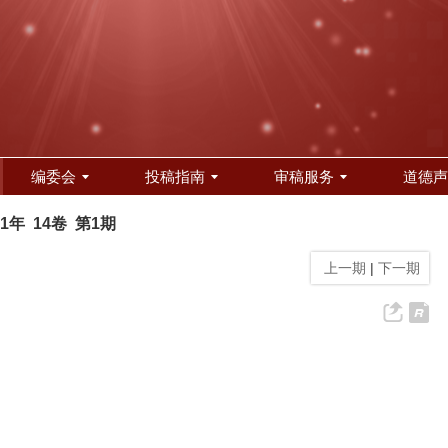
编委会
投稿指南
审稿服务
道德声
21年 14卷 第1期
上一期
|
下一期