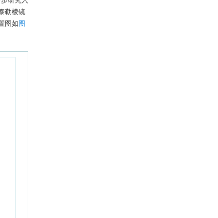
一步研究入
泰勒棱镜
置图如
图