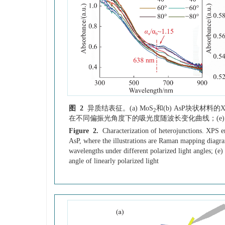
图 2
异质结表征。(a) MoS
和(b) AsP块状材
2
在不同偏振光角度下的吸光度随波长变化曲线；(e)
Figure 2.
Characterization of heterojunctions. XPS 
AsP, where the illustrations are Raman mapping diagram
wavelengths under different polarized light angles; (e)
angle of linearly polarized light