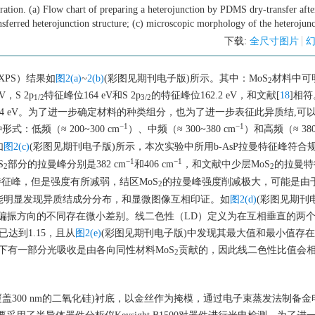
ation. (a) Flow chart of preparing a heterojunction by PDMS dry-transfer afte
nsferred heterojunction structure; (c) microscopic morphology of the heterojun
下载:
全尺寸图片
XPS）结果如
图2(a)
~
2(b)
(彩图见期刊电子版)所示。其中：MoS
材料中可
2
V，S 2p
特征峰位164 eV和S 2p
的特征峰位162.2 eV，和文献[
18
]相符
1/2
3/2
峰位42.4 eV。为了进一步确定材料的种类组分，也为了进一步表征此异质结,
−1
−1
低频（≈ 200~300 cm
）、中频（≈ 300~380 cm
）和高频（≈ 380
如
图2(c)
(彩图见期刊电子版)所示，本次实验中所用b-AsP拉曼特征峰符合规
−1
−1
S
部分的拉曼峰分别是382 cm
和406 cm
，和文献中少层MoS
的拉曼特
2
2
征峰，但是强度有所减弱，结区MoS
的拉曼峰强度削减极大，可能是由于
2
能明显发现异质结成分分布，和显微图像互相印证。如
图2(d)
(彩图见期刊
偏振方向的不同存在微小差别。线二色性（LD）定义为在互相垂直的两
已达到1.15，且从
图2(e)
(彩图见期刊电子版)中发现其最大值和最小值存在9
段下有一部分光吸收是由各向同性材料MoS
贡献的，因此线二色性比值会
2
面覆盖300 nm的二氧化硅)衬底，以金丝作为掩模，通过电子束蒸发法制备