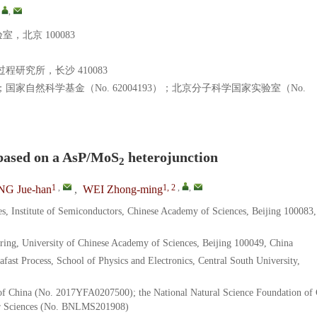
,
,
北京 100083
研究所，长沙 410083
0）；国家自然科学基金（No. 62004193）；北京分子科学国家实验室（No.
 based on a AsP/MoS
heterojunction
2
1
,
1, 2
,
,
G Jue-han
,
WEI Zhong-ming
es, Institute of Semiconductors, Chinese Academy of Sciences, Beijing 100083,
ering, University of Chinese Academy of Sciences, Beijing 100049, China
ast Process, School of Physics and Electronics, Central South University,
f China (No. 2017YFA0207500); the National Natural Science Foundation of
lar Sciences (No. BNLMS201908)