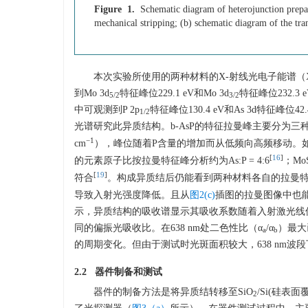
Figure 1.
Schematic diagram of heterojunction prepar
mechanical stripping; (b) schematic diagram of the tra
本次实验所使用的两种材料的X-射线光电子能谱（
到Mo 3d
特征峰位229.1 eV和Mo 3d
特征峰位232.3 e
5/2
3/2
中可观测到P 2p
特征峰位130.4 eV和As 3d特征
1/2
光谱研究此异质结构。b-AsP的特征拉曼峰主要分为三种形式：
−1
cm
），峰位随着P含量的增加而从低频向高频移动。
[
16
]
的元素原子比按拉曼特征峰分析约为As:P = 4:6
；Mo
[
19
]
符合
。构成异质结后仍能看到两种材料各自的拉曼特
导致入射光强度降低。且从
图2(c)
插图的拉曼图像中也
示，异质结构的吸收谱显示其吸收系数随着入射激光线
同的偏振光吸收比。在638 nm处二色性比（α
/α
）最大
a
b
的周期变化。但由于测试时光斑面积较大，638 nm波
2.2 器件制备和测试
器件的制备方法是将异质结转移至SiO
/Si(硅表
2