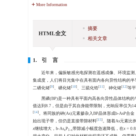
More Information
摘要
HTML全文
相关文章
1. 引 言
近年来，偏振敏感光电探测在遥感成像、环境监测
集成度，人们将目光集中在具有面内各向异性结构的半
[
9
]
[
10
]
[
11
]
[
12
]
二硒化锗
、硒化锗
、三硫化锆
、砷化锗
等平
黑磷(BP)是一种具有平面内高各向异性晶体结构的
值达到8.7，但是由于其自身能带限制，光响应率仅为14.2
[
14
]
。将同族的砷(As)元素掺杂入BP晶体形成b-As
[
15
]
始出现子带，但仍是直接带隙材料
。随着As元素比例
x
继续增大，b-As
P
带隙减小幅度急速降低，在
x
= 0
x
1-
x