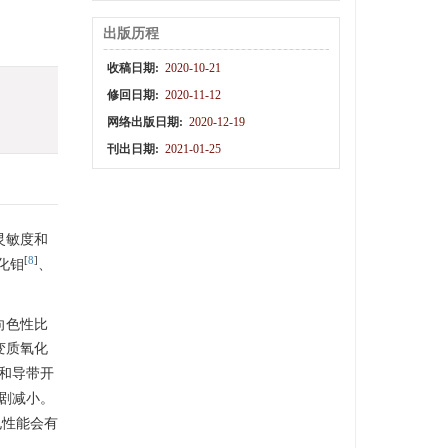
出版历程
收稿日期:
2020-10-21
修回日期:
2020-11-12
网络出版日期:
2020-12-19
刊出日期:
2021-01-25
灵敏度和
[
8
]
化钼
、
向色性比
变质氧化
带和导带开
急剧减小。
电性能会有