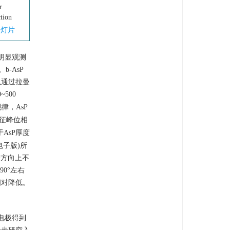
r
ction
幻灯片
明显观测
。b-AsP
可以通过拉曼
~500
律，AsP
征峰位相
AsP厚度
电子版)所
个方向上不
0°左右
相对降低。
金电极得到