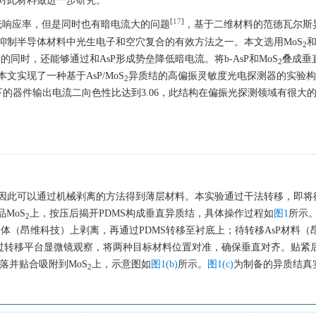
对此材料做进一步研究。
[
17
]
的光响应率，但是同时也有暗电流大的问题
，基于二维材料的范德瓦尔斯
抑制半导体材料中光生电子和空穴复合的有效方法之一。本文选用MoS
和
2
同时，还能够通过和AsP形成势垒降低暗电流。将b-AsP和MoS
叠成垂
2
实现了一种基于AsP/MoS
异质结的高偏振灵敏度光电探测器的实验构
2
直照射下的器件输出电流二向色性比达到3.06，此结构在偏振光探测领域有很大
因此可以通过机械剥离的方法得到薄层材料。本实验通过干法转移，即将
品MoS
上，按压后揭开PDMS构成垂直异质结，具体操作过程如
图1
所示
2
体（昂维科技）上剥离，再通过PDMS转移至衬底上；待转移AsP材料（
过转移平台显微镜观察，将两种目标材料位置对准，确保垂直对齐。贴紧后在
脱落并贴合吸附到MoS
上，示意图如
图1(b)
所示。
图1(c)
为制备的异质结真
2