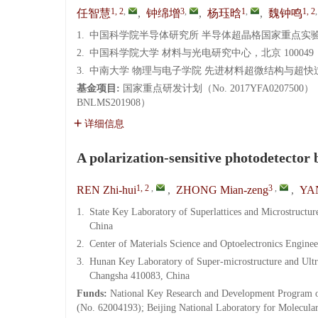
系统变更通知！
1, 2
,
3
,
1
,
1, 2
任智慧
,
钟绵增
,
杨珏晗
,
魏钟鸣
1.
中国科学院半导体研究所 半导体超晶格国家重点实验室，
2.
中国科学院大学 材料与光电研究中心，北京 100049
3.
中南大学 物理与电子学院 先进材料超微结构与超快过程
基金项目:
国家重点研发计划（No. 2017YFA020750
BNLMS201908）
详细信息
A polarization-sensitive photodetector
1, 2
,
3
,
REN Zhi-hui
,
ZHONG Mian-zeng
,
YAN
1.
State Key Laboratory of Superlattices and Microstructur
China
2.
Center of Materials Science and Optoelectronics Engine
3.
Hunan Key Laboratory of Super-microstructure and Ultraf
Changsha 410083, China
Funds:
National Key Research and Development Program o
(No. 62004193); Beijing National Laboratory for Molecu