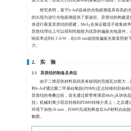
很大变化，目前人们对此材料的探索还不成熟，仍需要
研究表明，基于b-AsP晶体的光电探测器具有高
的出现为进行光电探测提供了新途径。异质结的构建是
体进行垂直异质结的搭建，MoS
在保证载流子收集效率的
2
异质结理论上可以得到性能较为优异的偏振光电器件。本文
响应率达到0.3 A/W，在638 nm波段线偏振光垂
力。
2. 实 验
2.1 异质结的制备及表征
由于二维层状材料层间具有较弱的范德瓦尔斯力，
料b-AsP通过聚二甲基硅氧烷(PDMS)定点转移到目标样
异质结的堆叠过程，首先通过胶带将薄层MoS
从块状晶
2
技）机械剥离少层后转移到PDMS转移介质上；之后通
环境下加热10 min，PDMS完成热释放后AsP材料自由
貌图。