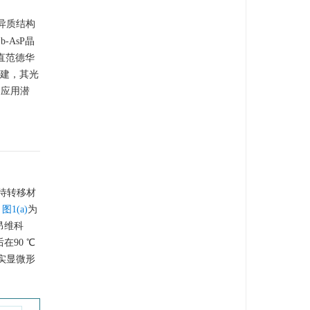
异质结构
b-AsP晶
直范德华
建，其光
的应用潜
待转移材
。
图1(a)
为
昂维科
90 ℃
实显微形