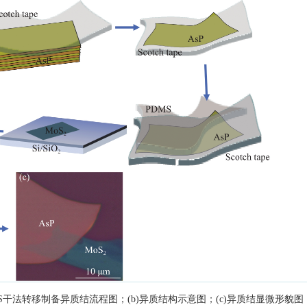
S干法转移制备异质结流程图；(b)异质结构示意图；(c)异质结显微形貌图