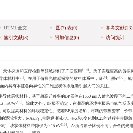
HTML全文
图
(7)
表
(0)
参考文献
(23)
施引文献
(8)
附加信息
(0)
访问统计
[
1
-
4
]
、天体探测和医疗检测等领域得到了广泛应用
。为了实现更高的偏振
[
5
]
[
6
]
[
7
]
导体材料中
。在用于偏振光敏感探测的材料体系中，碲
、黑砷
、氧
面内具有本征各向异性的二维层状体系逐渐引起人们的关注。
半导体层状材料，基于超高迁移率的BP器件在1550 nm入射光波段下的二
[
13
]
 mA/W
。除此之外，BP极不稳定，在潮湿的环境中极易与氧气反应
P合金，可以提高材料的环境稳定性。随着BP厚度增加，材料的带隙变窄，价
的逐渐增大，b-As
P
带隙逐渐减少。在
x
从0变化到0.25的过程中带隙
x
1-
x
[
16
]
.83时，块状体材料带隙仅为0.15 eV
。As所占原子比例不同，合金的光