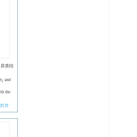
 异质结
S
and
2
ith the
幻灯片