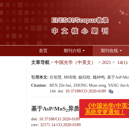
首页
期刊介绍
期刊在线
文章导航
>
中国光学（中英文）
>
2021
>
14(1):
引用本文:
任智慧, 钟绵增, 杨珏晗, 魏钟鸣. 基于AsP/Mo
Citation:
REN Zhi-hui, ZHONG Mian-zeng, YANG Jue-han,
144.
doi:
10.37188/CO.2020-0189
基于AsP/MoS
异质结的偏振光电探测
2
doi:
10.37188/CO.2020-0189
《中国光学(中英文)》
cstr:
32171.14.CO.2020-0189