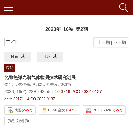
2023年 16卷 第2期
栏目
上一期
|
下一期
封面
目录
综述
光致热弹光谱气体检测技术研究进展
娄存广
,
代佳亮
,
李瑞凯
,
刘秀玲
,
姚建铨
2023, 16(2): 229-242.
doi:
10.37188/CO.2022-0137
cstr:
32171.14.CO.2022-0137
摘要
(
2457
)
HTML全文
(
1476
)
PDF 7682KB
(
657
)
[施引文献]
(
8
)