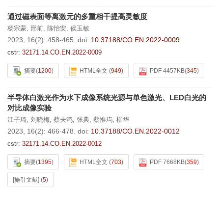
通过磁表面等离激元的多重相干提高灵敏度
杨宗蒙
,
邢前
,
陈怡安
,
侯玉敏
2023, 16(2): 458-465.
doi:
10.37188/CO.EN.2022-0009
cstr:
32171.14.CO.EN.2022-0009
摘要
(
1200
)
HTML全文
(
949
)
PDF 4457KB
(
345
)
半导体白激光作为水下成像系统光源与单色激光、LED白光的
对比成像实验
江子琦
,
刘晓梅
,
蔡夫鸿
,
张典
,
蔡惟玙
,
柳华
2023, 16(2): 466-478.
doi:
10.37188/CO.EN.2022-0012
cstr:
32171.14.CO.EN.2022-0012
摘要
(
1395
)
HTML全文
(
703
)
PDF 7668KB
(
359
)
[施引文献]
(
5
)