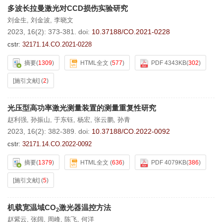
多波长拉曼激光对CCD损伤实验研究
刘金生
,
刘金波
,
李晓文
2023, 16(2): 373-381.
doi:
10.37188/CO.2021-0228
cstr:
32171.14.CO.2021-0228
摘要
(
1309
)
HTML全文
(
577
)
PDF 4343KB
(
302
)
[施引文献]
(
2
)
光压型高功率激光测量装置的测量重复性研究
赵利强
,
孙振山
,
于东钰
,
杨宏
,
张云鹏
,
孙青
2023, 16(2): 382-389.
doi:
10.37188/CO.2022-0092
cstr:
32171.14.CO.2022-0092
摘要
(
1379
)
HTML全文
(
636
)
PDF 4079KB
(
386
)
[施引文献]
(
5
)
机载宽温域CO
激光器温控方法
2
赵紫云
,
张阔
,
周峰
,
陈飞
,
何洋