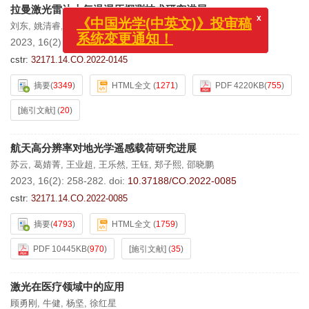
x
《中国光学(中英文)》投审稿
拉曼激光雷达大气温湿压探测技术研究进展
系统变更通知！
刘东
,
姚清睿
,
张思诺
,
高佳欣
,
王南朝
,
吴疆
,
刘崇
2023, 16(2): 243-257.
doi:
10.37188/CO.2022-0145
cstr:
32171.14.CO.2022-0145
摘要
(
3349
)
HTML全文
(
1271
)
PDF 4220KB
(
755
)
[施引文献]
(
20
)
航天高分辨率对地光学遥感载荷研究进展
苏云
,
葛婧菁
,
王业超
,
王乐然
,
王钰
,
郑子熙
,
邵晓鹏
2023, 16(2): 258-282.
doi:
10.37188/CO.2022-0085
cstr:
32171.14.CO.2022-0085
摘要
(
4793
)
HTML全文
(
1759
)
PDF 10445KB
(
970
)
[施引文献]
(
35
)
激光在医疗领域中的应用
顾勇刚
,
牛健
,
杨坚
,
徐红星