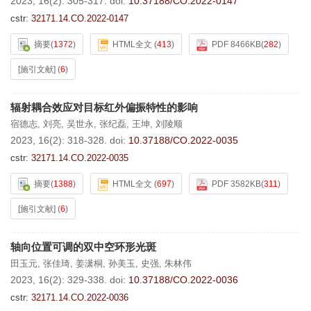
2023, 16(2): 305-317.
doi:
10.37188/CO.2022-0147
cstr:
32171.14.CO.2022-0147
摘要
(
1372
)
HTML全文
(
413
)
PDF 8466KB
(
282
)
[施引文献]
(
6
)
辐射耦合效应对目标红外偏振特性的影响
宿德志
,
刘亮
,
吴世永
,
张纪磊
,
王坤
,
刘陵顺
2023, 16(2): 318-328.
doi:
10.37188/CO.2022-0035
cstr:
32171.14.CO.2022-0035
摘要
(
1388
)
HTML全文
(
697
)
PDF 3582KB
(
311
)
[施引文献]
(
6
)
轴向位置可调的双中空环形光斑
田玉元
,
张佳琦
,
姜潇桐
,
孙美玉
,
史强
,
朱林伟
2023, 16(2): 329-338.
doi:
10.37188/CO.2022-0036
cstr:
32171.14.CO.2022-0036