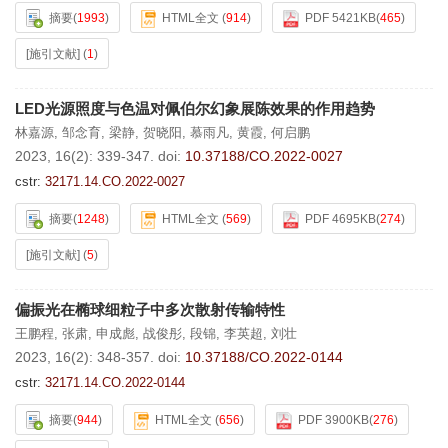
摘要
(
1993
)
HTML全文
(
914
)
PDF 5421KB
(
465
)
[施引文献]
(
1
)
LED光源照度与色温对佩伯尔幻象展陈效果的作用趋势
林嘉源
,
邹念育
,
梁静
,
贺晓阳
,
慕雨凡
,
黄霞
,
何启鹏
2023, 16(2): 339-347.
doi:
10.37188/CO.2022-0027
cstr:
32171.14.CO.2022-0027
摘要
(
1248
)
HTML全文
(
569
)
PDF 4695KB
(
274
)
[施引文献]
(
5
)
偏振光在椭球细粒子中多次散射传输特性
王鹏程
,
张肃
,
申成彪
,
战俊彤
,
段锦
,
李英超
,
刘壮
2023, 16(2): 348-357.
doi:
10.37188/CO.2022-0144
cstr:
32171.14.CO.2022-0144
摘要
(
944
)
HTML全文
(
656
)
PDF 3900KB
(
276
)