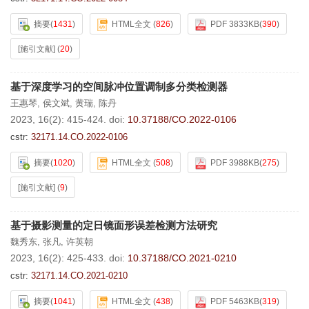
摘要
(
1431
)
HTML全文
(
826
)
PDF 3833KB
(
390
)
[施引文献]
(
20
)
基于深度学习的空间脉冲位置调制多分类检测器
王惠琴
,
侯文斌
,
黄瑞
,
陈丹
2023, 16(2): 415-424.
doi:
10.37188/CO.2022-0106
cstr:
32171.14.CO.2022-0106
摘要
(
1020
)
HTML全文
(
508
)
PDF 3988KB
(
275
)
[施引文献]
(
9
)
基于摄影测量的定日镜面形误差检测方法研究
魏秀东
,
张凡
,
许英朝
2023, 16(2): 425-433.
doi:
10.37188/CO.2021-0210
cstr:
32171.14.CO.2021-0210
摘要
(
1041
)
HTML全文
(
438
)
PDF 5463KB
(
319
)