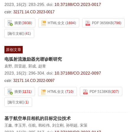
2023, 16(2): 283-295.
doi:
10.37188/CO.2023-0017
cstr:
32171.14.CO.2023-0017
摘要
(
3938
)
HTML全文
(
1694
)
PDF 3656KB
(
796
)
[施引文献]
(
41
)
原创文章
电弧射流激励器光谱诊断研究
袁野
,
田雷超
,
郭成
,
赵青
2023, 16(2): 296-304.
doi:
10.37188/CO.2022-0097
cstr:
32171.14.CO.2022-0097
摘要
(
1131
)
HTML全文
(
710
)
PDF 5138KB
(
307
)
[施引文献]
(
1
)
基于航空单目相机的目标定位技术
王鑫
,
李玉芳
,
任航
,
韩松伟
,
刘立刚
,
孙明超
,
宋策