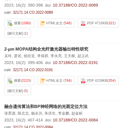
2023, 16(2): 390-398.
doi:
10.37188/CO.2022-0089
cstr:
32171.14.CO.2022-0089
摘要
(
1080
)
HTML全文
(
546
)
PDF 4716KB
(
321
)
[施引文献]
(
1
)
2-μm MOPA结构全光纤激光器输出特性研究
吴玲
,
娄岩
,
侯欣宜
,
李保群
,
李永亮
,
王天枢
,
赵义武
2023, 16(2): 399-406.
doi:
10.37188/CO.2022-0191
cstr:
32171.14.CO.2022-0191
摘要
(
2215
)
HTML全文
(
764
)
PDF 4239KB
(
354
)
[施引文献]
(
5
)
融合遗传算法和BP神经网络的光斑定位方法
张景源
,
陈北北
,
杨永兴
,
朱庆生
,
李金鹏
,
赵金标
2023, 16(2): 407-414.
doi:
10.37188/CO.2022-0084
cstr:
32171.14.CO.2022-0084