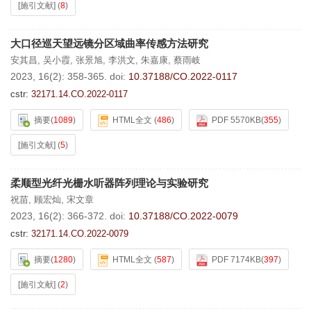
[施引文献]
(
8
)
大口径巡天望远镜分区域曲率传感方法研究
安其昌
,
吴小霞
,
张景旭
,
李洪文
,
朱嘉康
,
蔡雨岐
2023, 16(2): 358-365.
doi:
10.37188/CO.2022-0117
cstr:
32171.14.CO.2022-0117
摘要
(
1089
)
HTML全文
(
486
)
PDF 5570KB
(
355
)
[施引文献]
(
5
)
柔顺型光纤光栅水听器阵列理论与实验研究
祝苗
,
顾宏灿
,
宋文章
2023, 16(2): 366-372.
doi:
10.37188/CO.2022-0079
cstr:
32171.14.CO.2022-0079
摘要
(
1280
)
HTML全文
(
587
)
PDF 7174KB
(
397
)
[施引文献]
(
2
)