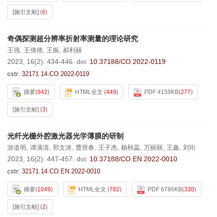
[施引文献]
(
6
)
奇偶探测超分辨率折射率测量的理论研究
王强
,
王倩倩
,
王振
,
郝利丽
2023, 16(2): 434-446.
doi:
10.37188/CO.2022-0119
cstr:
32171.14.CO.2022-0119
摘要
(
942
)
HTML全文
(
449
)
PDF 4159KB
(
277
)
[施引文献]
(
3
)
光纤光栅外腔激光器光学薄膜的研制
游道明
,
谭满清
,
郭文涛
,
曹营春
,
王子杰
,
杨秋蕊
,
万丽丽
,
王鑫
,
刘珩
2023, 16(2): 447-457.
doi:
10.37188/CO.EN.2022-0010
cstr:
32171.14.CO.EN.2022-0010
摘要
(
1049
)
HTML全文
(
782
)
PDF 6786KB
(
330
)
[施引文献]
(
2
)