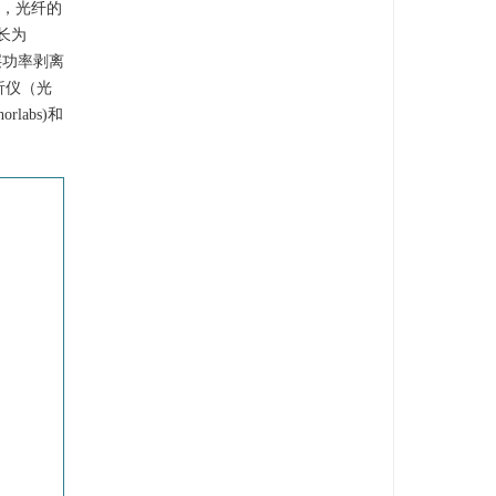
纤，光纤的
波长为
包层功率剥离
析仪（光
abs)和