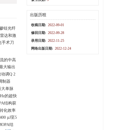
出版历程
收稿日期:
2022-09-01
段掺铥光纤
修回日期:
2022-09-28
光雷达和激
录用日期:
2022-11-25
光手术刀
网络出版日期:
2022-12-24
主流的中高
最大输出
动调Q 2
调制器
最大单脉
Hz的超快
PA结构获
光转化效率
0 µJ至5
OPA结