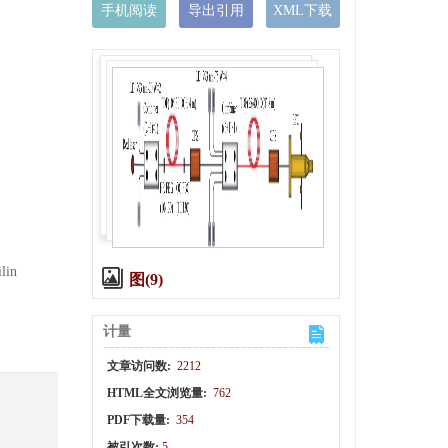
手机阅读
导出引用
XML下载
lin
图(9)
计量
文章访问数:
2212
HTML全文浏览量:
762
PDF下载量:
354
被引次数:
5