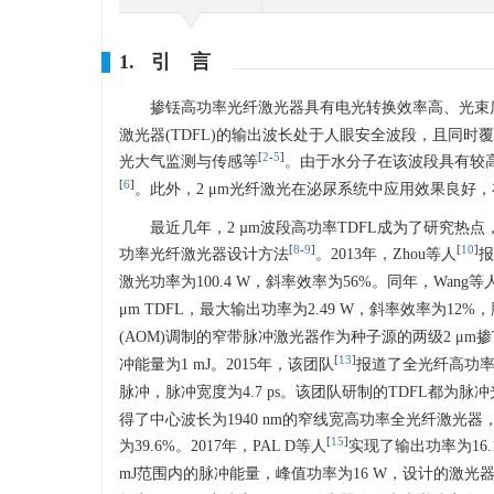
1. 引 言
掺铥高功率光纤激光器具有电光转换效率高、光束
激光器(TDFL)的输出波长处于人眼安全波段，且同
[
2
-
5
]
光大气监测与传感等
。由于水分子在该波段具有较
[
6
]
。此外，2 μm光纤激光在泌尿系统中应用效果良好
最近几年，2 µm波段高功率TDFL成为了研究热
[
8
-
9
]
[
10
]
功率光纤激光器设计方法
。2013年，Zhou等人
报
激光功率为100.4 W，斜率效率为56%。同年，Wang等
μm TDFL，最大输出功率为2.49 W，斜率效率为12%，
(AOM)调制的窄带脉冲激光器作为种子源的两级2 μm掺
[
13
]
冲能量为1 mJ。2015年，该团队
报道了全光纤高功率石
脉冲，脉冲宽度为4.7 ps。该团队研制的TDFL都为脉
得了中心波长为1940 nm的窄线宽高功率全光纤激光器，
[
15
]
为39.6%。2017年，PAL D等人
实现了输出功率为16.1
mJ范围内的脉冲能量，峰值功率为16 W，设计的激光