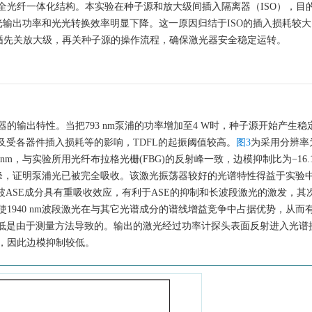
全光纤一体化结构。本实验在种子源和放大级间插入隔离器（ISO），目
激光输出功率和光光转换效率明显下降。这一原因归结于ISO的插入损耗较
遵循先关放大级，再关种子源的操作流程，确保激光器安全稳定运转。
的输出特性。当把793 nm泵浦的功率增加至4 W时，种子源开始产生稳
及受各器件插入损耗等的影响，TDFL的起振阈值较高。
图3
为采用分辨率为0
m，与实验所用光纤布拉格光栅(FBG)的反射峰一致，边模抑制比为−16.15
光的吸收峰，证明泵浦光已被完全吸收。该激光振荡器较好的光谱特性得益于实验
波ASE成分具有重吸收效应，有利于ASE的抑制和长波段激光的激发，其
1940 nm波段激光在与其它光谱成分的谱线增益竞争中占据优势，从而
较低是由于测量方法导致的。输出的激光经过功率计探头表面反射进入光谱
，因此边模抑制较低。