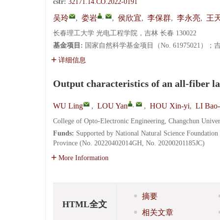
cstr:
32171.14.CO.2022-0191
,
吴玲
,
娄岩
,
侯欣宜
,
李保群
,
李永亮
,
王
长春理工大学 光电工程学院，吉林 长春 130022
基金项目:
国家自然科学基金项目（No. 61975021）；吉林省
详细信息
Output characteristics of an all-fiber
,
WU Ling
,
LOU Yan
,
HOU Xin-yi
,
LI Bao
College of Opto-Electronic Engineering, Changchun Unive
Funds:
Supported by National Natural Science Foundation
Province (No. 20220402014GH, No. 20200201185JC)
More Information
摘要
HTML全文
相关文章