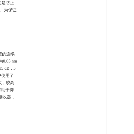
的是防止
大。为保证
定的连续
.05 nm
 dB，3
中使用了
次，较高
有助于抑
接收器，