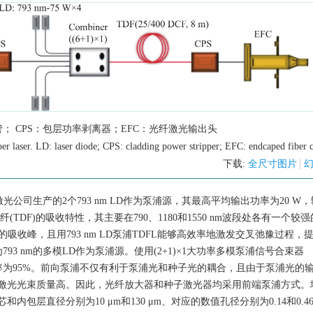
管； CPS：包层功率剥离器；EFC：光纤激光输出头
r laser. LD: laser diode; CPS: cladding power stripper; EFC: endcaped fiber 
下载:
全尺寸图片
光公司生产的2个793 nm LD作为泵浦源，其最高平均输出功率为20 W
纤(TDF)的吸收特性，其主要在790、1180和1550 nm波段处各有一个较
段处的吸收峰，且用793 nm LD泵浦TDFL能够高效率地激发交叉弛豫过程，
3 nm的多模LD作为泵浦源。使用(2+1)×1大功率多模泵浦信号合束器
耦合效率为95%。前向泵浦不仅有利于泵浦光和种子光的耦合，且由于泵浦光的
激光光束质量高。因此，光纤放大器和种子激光器均采用前端泵浦方式。
芯和内包层直径分别为10 μm和130 μm、对应的数值孔径分别为0.14和0.4