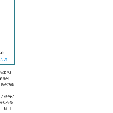
cable
幻灯片
，输出尾纤
强的吸收
提高高功率
输入端与信
增益介质
6，所用