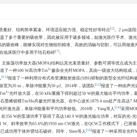
[
1
]
质量好、结构简单紧凑、环境适应能力强、稳定性好等特点
。2 μm波
时覆盖了多个重要的吸收带，因此被应用于诸多领域，如激光医疗手术、激
高的吸收峰，能够实现对生物组织精准、高效的消融与切割，可以用做激
[
7
]
，在临床医疗中多用于结石粉碎
。
点，主振荡功率放大器(MOPA)结构以其光束质量好、参数可调等优点成为
3+
道了一种100 W高功率Tm
掺杂全光纤MOPA，其由一级放大结构组成，
[
11
]
人
报道了一种利用分布式布里渊散射效应(SBS)研制的新型全光纤结构被
[
12
]
脉宽为20 ns，单脉冲能量为50 μJ。2014年，该团队
报道了一种由声光
3+
Tm
光纤放大器，在50 kHz重频下得到超过50 W的最大输出平均功率，
墨烯锁模Tm/Ho共掺光纤激光器。在中心波长1879.4 nm处产生高达7 M
[
14
]
冲光纤激光器，单脉冲能量和平均功率较低。2016年，Yang等人
采用MO
在356 W的泵浦功率下获得了高达140.9 W的激光输出功率，对应的光-
 W、斜率效率为65.6%的1950 nm CW激光，在QCW工作模式下，已测量40
[
16
]
器已成功用于体外肾结石破碎。同年，Shen等人
报道了一种采用全光纤M