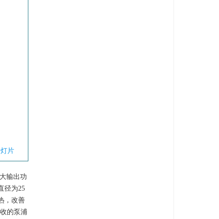
幻灯片
最大输出功
直径为25
散热，改善
吸收的泵浦