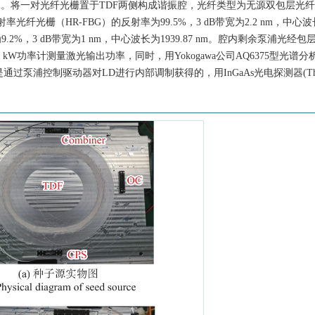
总长度4 m。将一对光纤光栅置于TDF两侧构成谐振腔，光纤类型为无源双包层光
纤光栅（HR-FBG）的反射率为99.5%，3 dB带宽为2.2 nm，中心
为9.2%，3 dB带宽为1 nm，中心波长为1939.87 nm。腔内剩余泵浦光经
W功率计测量激光输出功率，同时，用Yokogawa公司AQ6375型光谱分
通过泵浦控制驱动器对LD进行内部调制获得的，用InGaAs光电探测器(Thorl