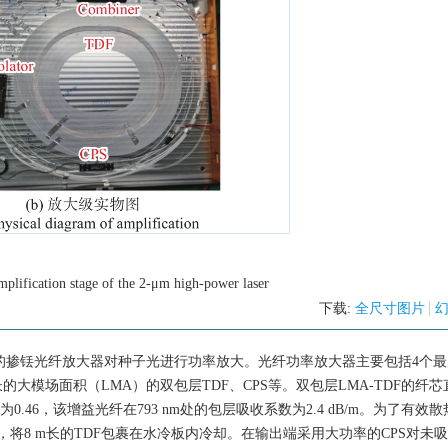
mplification stage of the 2-μm high-power laser
下载:
全尺寸图片
制的掺铥光纤放大器对种子光进行功率放大。光纤功率放大器主要包括4个
 m长的大模场面积（LMA）的双包层TDF、CPS等。双包层LMA-TDF的纤芯
为0.46，该增益光纤在793 nm处的包层吸收系数为2.4 dB/m。为了有效
将8 m长的TDF包裹在水冷板内冷却。在输出端采用大功率的CPS对未