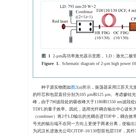
图 1
2-μm高功率激光器示意图 。LD：激光二极
Figure 1.
Schematic diagram of 2-μm high power fibe
种子源实物图如
图2
(a)所示，振荡器采用江苏天元激
的纤芯和包层直径分别为105 μm和125 μm。考虑掺铥光
峰，由于790波段处的吸收峰大于1180和1550 nm波
TDFL的量子效率。因此，选用光纤耦合输出中心波长为79
（combiner）将2个LD输出的光耦合进TDF中，
号光的输出端不在同一方向上更便于两者分离，使输出
为武汉长进激光公司CJTDF-10/130型双包层TDF，其纤