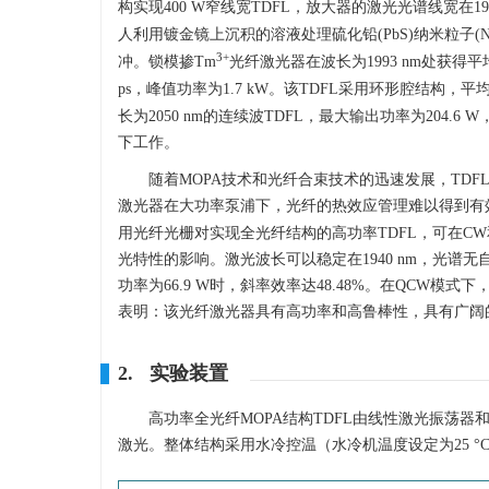
构实现400 W窄线宽TDFL，放大器的激光光谱线宽在194
人利用镀金镜上沉积的溶液处理硫化铅(PbS)纳米粒子(NP
3+
冲。锁模掺Tm
光纤激光器在波长为1993 nm处获得平均输
ps，峰值功率为1.7 kW。该TDFL采用环形腔结构，平均
长为2050 nm的连续波TDFL，最大输出功率为204.6
下工作。
随着MOPA技术和光纤合束技术的迅速发展，TDFL
激光器在大功率泵浦下，光纤的热效应管理难以得到有
用光纤光栅对实现全光纤结构的高功率TDFL，可在C
光特性的影响。激光波长可以稳定在1940 nm，光谱
功率为66.9 W时，斜率效率达48.48%。在QCW模式
表明：该光纤激光器具有高功率和高鲁棒性，具有广阔
2. 实验装置
高功率全光纤MOPA结构TDFL由线性激光振荡
激光。整体结构采用水冷控温（水冷机温度设定为25 °