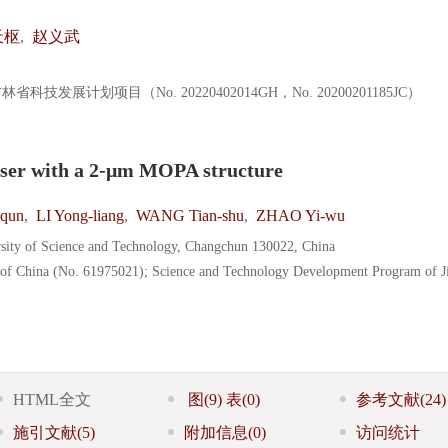
天枢
,
赵义武
科技发展计划项目（No. 20220402014GH，No. 20200201185JC）
 laser with a 2-μm MOPA structure
-qun
,
LI Yong-liang
,
WANG Tian-shu
,
ZHAO Yi-wu
rsity of Science and Technology, Changchun 130022, China
 of China (No. 61975021); Science and Technology Development Program of Ji
HTML全文
图
(9)
表
(0)
参考文献
(24)
施引文献
(5)
附加信息
(0)
访问统计