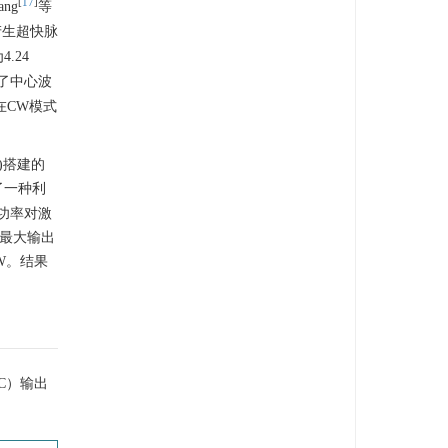
[
17
]
ng
等
产生超快脉
.24
到了中心波
能在CW模式
)搭建的
了一种利
功率对激
在最大输出
 W。结果
C）输出