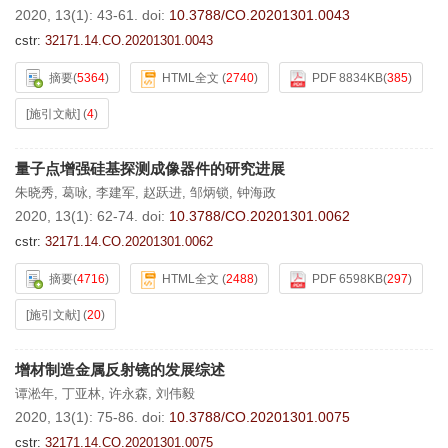
2020, 13(1): 43-61.
doi:
10.3788/CO.20201301.0043
cstr:
32171.14.CO.20201301.0043
摘要
(
5364
)
HTML全文
(
2740
)
PDF 8834KB
(
385
)
[施引文献]
(
4
)
量子点增强硅基探测成像器件的研究进展
朱晓秀
,
葛咏
,
李建军
,
赵跃进
,
邹炳锁
,
钟海政
2020, 13(1): 62-74.
doi:
10.3788/CO.20201301.0062
cstr:
32171.14.CO.20201301.0062
摘要
(
4716
)
HTML全文
(
2488
)
PDF 6598KB
(
297
)
[施引文献]
(
20
)
增材制造金属反射镜的发展综述
谭淞年
,
丁亚林
,
许永森
,
刘伟毅
2020, 13(1): 75-86.
doi:
10.3788/CO.20201301.0075
cstr:
32171.14.CO.20201301.0075