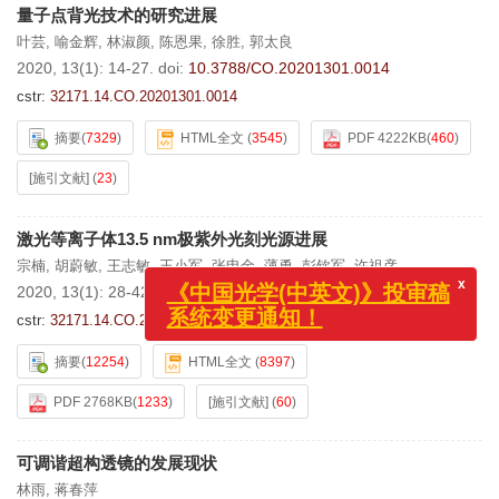
量子点背光技术的研究进展
叶芸
,
喻金辉
,
林淑颜
,
陈恩果
,
徐胜
,
郭太良
2020, 13(1): 14-27.
doi:
10.3788/CO.20201301.0014
cstr:
32171.14.CO.20201301.0014
摘要
(
7329
)
HTML全文
(
3545
)
PDF 4222KB
(
460
)
[施引文献]
(
23
)
激光等离子体13.5 nm极紫外光刻光源进展
宗楠
,
胡蔚敏
,
王志敏
,
王小军
,
张申金
,
薄勇
,
彭钦军
,
许祖彦
2020, 13(1): 28-42.
doi:
10.3788/CO.20201301.0028
x
《中国光学(中英文)》投审稿
cstr:
32171.14.CO.20201301.0028
系统变更通知！
摘要
(
12254
)
HTML全文
(
8397
)
PDF 2768KB
(
1233
)
[施引文献]
(
60
)
可调谐超构透镜的发展现状
林雨
,
蒋春萍