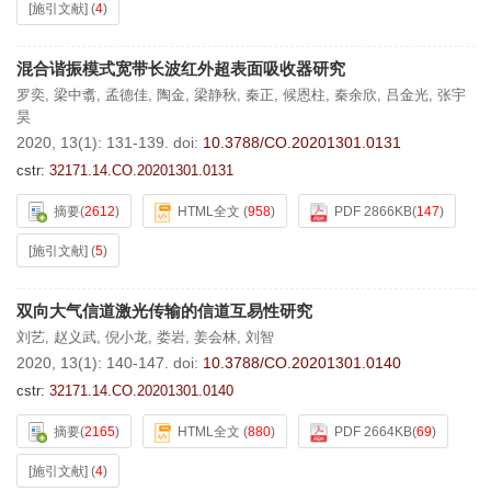
[施引文献]
(
4
)
混合谐振模式宽带长波红外超表面吸收器研究
罗奕
,
梁中翥
,
孟德佳
,
陶金
,
梁静秋
,
秦正
,
候恩柱
,
秦余欣
,
吕金光
,
张宇
昊
2020, 13(1): 131-139.
doi:
10.3788/CO.20201301.0131
cstr:
32171.14.CO.20201301.0131
摘要
(
2612
)
HTML全文
(
958
)
PDF 2866KB
(
147
)
[施引文献]
(
5
)
双向大气信道激光传输的信道互易性研究
刘艺
,
赵义武
,
倪小龙
,
娄岩
,
姜会林
,
刘智
2020, 13(1): 140-147.
doi:
10.3788/CO.20201301.0140
cstr:
32171.14.CO.20201301.0140
摘要
(
2165
)
HTML全文
(
880
)
PDF 2664KB
(
69
)
[施引文献]
(
4
)