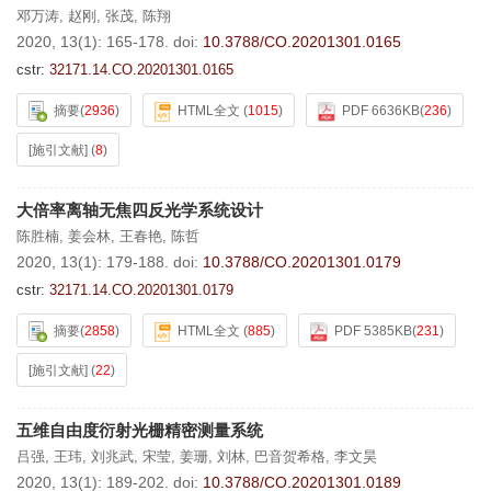
邓万涛
,
赵刚
,
张茂
,
陈翔
2020, 13(1): 165-178.
doi:
10.3788/CO.20201301.0165
cstr:
32171.14.CO.20201301.0165
摘要
(
2936
)
HTML全文
(
1015
)
PDF 6636KB
(
236
)
[施引文献]
(
8
)
大倍率离轴无焦四反光学系统设计
陈胜楠
,
姜会林
,
王春艳
,
陈哲
2020, 13(1): 179-188.
doi:
10.3788/CO.20201301.0179
cstr:
32171.14.CO.20201301.0179
摘要
(
2858
)
HTML全文
(
885
)
PDF 5385KB
(
231
)
[施引文献]
(
22
)
五维自由度衍射光栅精密测量系统
吕强
,
王玮
,
刘兆武
,
宋莹
,
姜珊
,
刘林
,
巴音贺希格
,
李文昊
2020, 13(1): 189-202.
doi:
10.3788/CO.20201301.0189