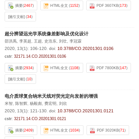
摘要
(
2467
)
HTML全文
(
1152
)
PDF 3607KB
(
173
)
[施引文献]
(
34
)
超分辨望远光学系统像差影响及优化设计
邵洪禹
,
李英超
,
王超
,
史浩东
,
刘壮
,
李冠霖
2020, 13(1): 106-120.
doi:
10.3788/CO.20201301.0106
cstr:
32171.14.CO.20201301.0106
摘要
(
2934
)
HTML全文
(
1108
)
PDF 7800KB
(
147
)
[施引文献]
(
10
)
电介质球复合纳米天线对荧光定向发射的增强
米智
,
陈智辉
,
杨毅彪
,
费宏明
,
刘欣
2020, 13(1): 121-130.
doi:
10.3788/CO.20201301.0121
cstr:
32171.14.CO.20201301.0121
摘要
(
2409
)
HTML全文
(
1034
)
PDF 3020KB
(
71
)