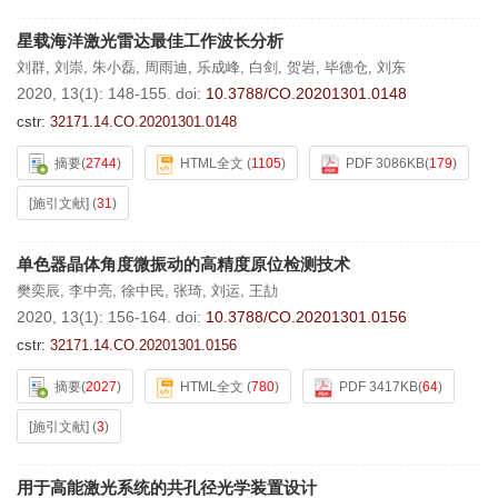
星载海洋激光雷达最佳工作波长分析
刘群
,
刘崇
,
朱小磊
,
周雨迪
,
乐成峰
,
白剑
,
贺岩
,
毕德仓
,
刘东
2020, 13(1): 148-155.
doi:
10.3788/CO.20201301.0148
cstr:
32171.14.CO.20201301.0148
摘要
(
2744
)
HTML全文
(
1105
)
PDF 3086KB
(
179
)
[施引文献]
(
31
)
单色器晶体角度微振动的高精度原位检测技术
樊奕辰
,
李中亮
,
徐中民
,
张琦
,
刘运
,
王劼
2020, 13(1): 156-164.
doi:
10.3788/CO.20201301.0156
cstr:
32171.14.CO.20201301.0156
摘要
(
2027
)
HTML全文
(
780
)
PDF 3417KB
(
64
)
[施引文献]
(
3
)
用于高能激光系统的共孔径光学装置设计