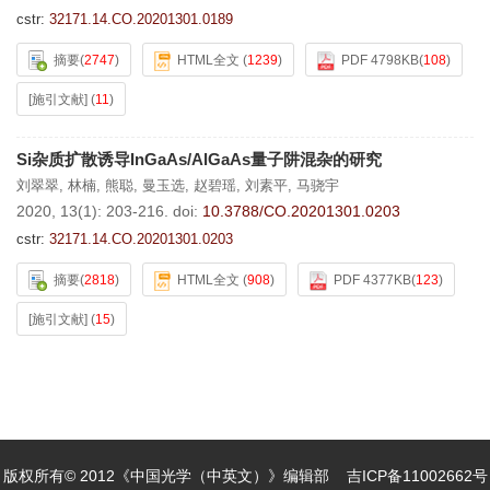
cstr:
32171.14.CO.20201301.0189
摘要
(
2747
)
HTML全文
(
1239
)
PDF 4798KB
(
108
)
[施引文献]
(
11
)
Si杂质扩散诱导InGaAs/AlGaAs量子阱混杂的研究
刘翠翠
,
林楠
,
熊聪
,
曼玉选
,
赵碧瑶
,
刘素平
,
马骁宇
2020, 13(1): 203-216.
doi:
10.3788/CO.20201301.0203
cstr:
32171.14.CO.20201301.0203
摘要
(
2818
)
HTML全文
(
908
)
PDF 4377KB
(
123
)
[施引文献]
(
15
)
版权所有© 2012《中国光学（中英文）》编辑部
吉ICP备11002662号