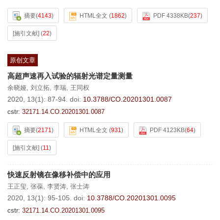
摘要
(
4143
)
HTML全文
(
1862
)
PDF 4338KB
(
237
)
[施引文献]
(
22
)
原创文章
高超声速再入试验的辐射光谱定量测量
余晓娅
,
刘立拓
,
李瑞
,
王同权
2020, 13(1): 87-94.
doi:
10.3788/CO.20201301.0087
cstr:
32171.14.CO.20201301.0087
摘要
(
2171
)
HTML全文
(
931
)
PDF 4123KB
(
64
)
[施引文献]
(
11
)
快速反射镜在像移补偿中的应用
王正玺
,
张葆
,
李贤涛
,
张士涛
2020, 13(1): 95-105.
doi:
10.3788/CO.20201301.0095
cstr:
32171.14.CO.20201301.0095