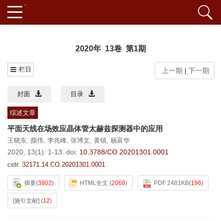
2020年 13卷 第1期
栏目
上一期
|
下一期
封面
目录
综述文章
平面天线在场效应晶体管太赫兹探测器中的应用
王晓东
,
颜伟
,
李兆峰
,
张博文
,
黄镇
,
杨富华
2020, 13(1): 1-13.
doi:
10.3788/CO.20201301.0001
cstr:
32171.14.CO.20201301.0001
摘要
(
3802
)
HTML全文
(
2068
)
PDF 2481KB
(
196
)
[施引文献]
(
12
)