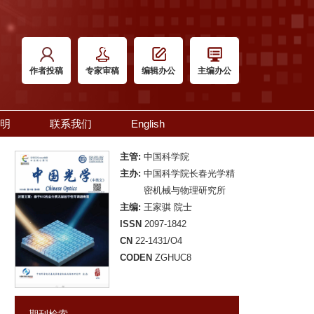
作者投稿
专家审稿
编辑办公
主编办公
明
联系我们
English
主管:
中国科学院
主办:
中国科学院长春光学精
密机械与物理研究所
主编:
王家骐 院士
ISSN
2097-1842
CN
22-1431/O4
CODEN
ZGHUC8