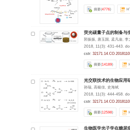
摘要
(
4776
)
H
荧光碳量子点的制备与
郭振振
,
唐玉国
,
孟凡渝
,
李
2018, 11(3): 431-443.
do
cstr:
32171.14.CO.2018110
摘要
(
14189
)
光交联技术的生物应用
孙瑞
,
高银佳
,
史海斌
2018, 11(3): 444-458.
do
cstr:
32171.14.CO.2018110
摘要
(
12598
)
生物医学光子学在糖尿