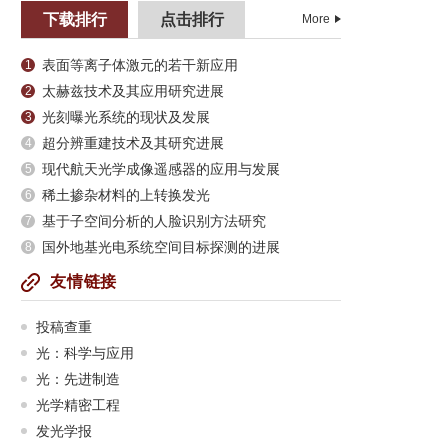
下载排行
点击排行
More
表面等离子体激元的若干新应用
1
太赫兹技术及其应用研究进展
2
光刻曝光系统的现状及发展
3
超分辨重建技术及其研究进展
4
现代航天光学成像遥感器的应用与发展
5
稀土掺杂材料的上转换发光
6
基于子空间分析的人脸识别方法研究
7
国外地基光电系统空间目标探测的进展
8
友情链接
投稿查重
光：科学与应用
光：先进制造
光学精密工程
发光学报