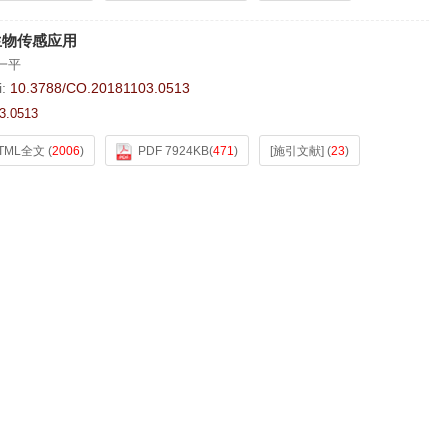
生物传感应用
一平
i:
10.3788/CO.20181103.0513
3.0513
TML全文
(
2006
)
PDF 7924KB
(
471
)
[施引文献]
(
23
)
版权所有© 2012《中国光学（中英文）》编辑部
吉ICP备11002662号