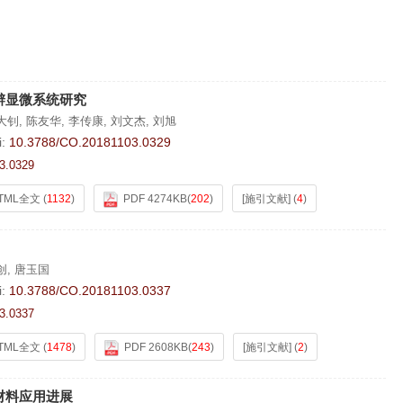
辨显微系统研究
大钊
,
陈友华
,
李传康
,
刘文杰
,
刘旭
i:
10.3788/CO.20181103.0329
3.0329
TML全文
(
1132
)
PDF 4274KB
(
202
)
[施引文献]
(
4
)
创
,
唐玉国
i:
10.3788/CO.20181103.0337
3.0337
TML全文
(
1478
)
PDF 2608KB
(
243
)
[施引文献]
(
2
)
材料应用进展