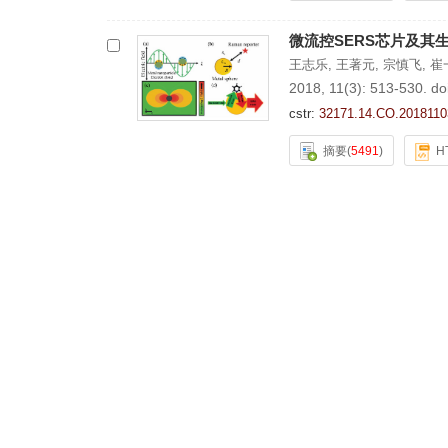
微流控SERS芯片及其
王志乐
,
王著元
,
宗慎飞
,
崔
2018, 11(3): 513-530.
do
cstr:
32171.14.CO.2018110
摘要
(
5491
)
H