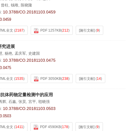
,
曾柱
,
钱唯
,
陈晓隆
i:
10.3788/CO.20181103.0459
3.0459
TML全文
(
2187
)
PDF 1257KB
(
212
)
[施引文献]
(
9
)
研究进展
慧
,
杨艳
,
孟庆军
,
史建国
i:
10.3788/CO.20181103.0475
3.0475
TML全文
(
1535
)
PDF 3050KB
(
238
)
[施引文献]
(
14
)
3抗体药物定量检测中的应用
再辉
,
石鑫
,
张昊
,
宫平
,
嵇晓强
i:
10.3788/CO.20181103.0503
3.0503
TML全文
(
1411
)
PDF 4590KB
(
178
)
[施引文献]
(
9
)