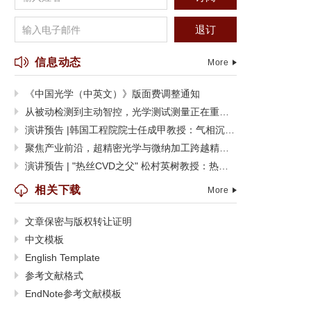
退订
信息动态
More
《中国光学（中英文）》版面费调整通知
从被动检测到主动智控，光学测试测量正在重塑制造边界
演讲预告 |韩国工程院院士任成甲教授：气相沉积功能聚合物薄膜及其器件应用
聚焦产业前沿，超精密光学与微纳加工跨越精度极限
演讲预告 | "热丝CVD之父" 松村英树教授：热丝CVD技术的过去、现在与未来
相关下载
More
文章保密与版权转让证明
中文模板
English Template
参考文献格式
EndNote参考文献模板