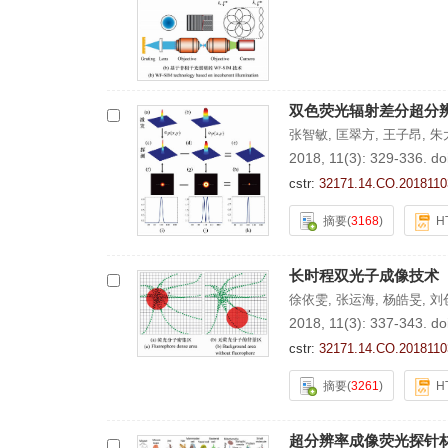
双色荧光辐射差分超分
张智敏
,
匡翠方
,
王子昂
,
朱
2018, 11(3): 329-336.
do
cstr:
32171.14.CO.2018110
摘要
(
3168
)
H
长时程双光子成像技术
徐依雯
,
张运海
,
杨皓旻
,
刘
2018, 11(3): 337-343.
do
cstr:
32171.14.CO.2018110
摘要
(
3261
)
H
超分辨率成像荧光探针