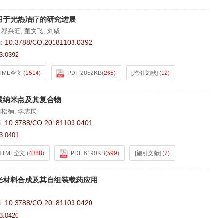
用于光热治疗的研究进展
,
郄兴旺
,
董文飞
,
刘威
i:
10.3788/CO.20181103.0392
3.0392
TML全文
(
1514
)
PDF 2852KB
(
265
)
[施引文献]
(
12
)
碳纳米点及其复合物
曲松楠
,
李志民
i:
10.3788/CO.20181103.0401
3.0401
HTML全文
(
4388
)
PDF 6190KB
(
599
)
[施引文献]
(
7
)
光材料合成及其自组装载药应用
i:
10.3788/CO.20181103.0420
3.0420