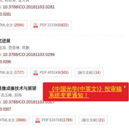
帆
,
郭智勇
,
金大勇
i:
10.3788/CO.20181103.0281
3.0281
TML全文
(
2094
)
PDF 2153KB
(
622
)
究进展
亚宸
,
贾荟琳
,
席鹏
i:
10.3788/CO.20181103.0296
3.0296
TML全文
(
1727
)
PDF 4051KB
(
503
)
[施引文献]
(
14
)
《中国光学(中英文)》投
系统变更通知！
显微成像技术与展望
,
高玉峰
,
郑炜
i:
10.3788/CO.20181103.0307
3.0307
HTML全文
(
3966
)
PDF 6247KB
(
1799
)
[施引文献]
(
21
)