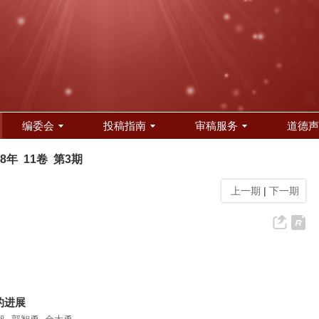
编委会
投稿指南
审稿服务
道德声
18年 11卷 第3期
上一期
|
下一期
的进展