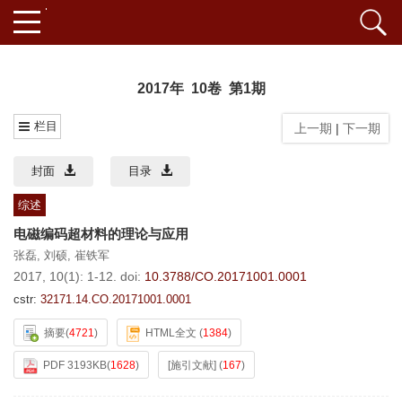
2017年 10卷 第1期
栏目
上一期
|
下一期
封面
目录
综述
电磁编码超材料的理论与应用
张磊
,
刘硕
,
崔铁军
2017, 10(1): 1-12.
doi:
10.3788/CO.20171001.0001
cstr:
32171.14.CO.20171001.0001
摘要
(
4721
)
HTML全文
(
1384
)
PDF 3193KB
(
1628
)
[施引文献]
(
167
)