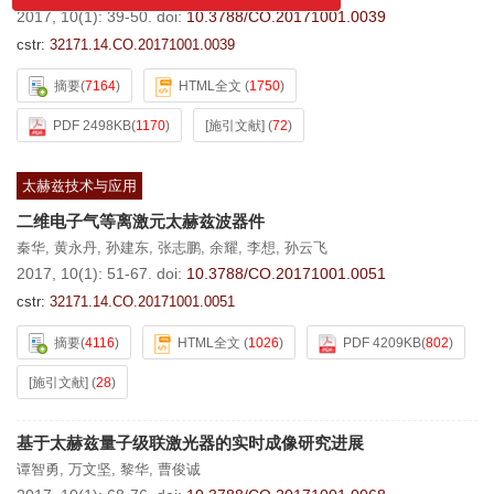
系统变更通知！
2017, 10(1): 39-50.
doi:
10.3788/CO.20171001.0039
cstr:
32171.14.CO.20171001.0039
摘要
(
7164
)
HTML全文
(
1750
)
PDF 2498KB
(
1170
)
[施引文献]
(
72
)
太赫兹技术与应用
二维电子气等离激元太赫兹波器件
秦华
,
黄永丹
,
孙建东
,
张志鹏
,
余耀
,
李想
,
孙云飞
2017, 10(1): 51-67.
doi:
10.3788/CO.20171001.0051
cstr:
32171.14.CO.20171001.0051
摘要
(
4116
)
HTML全文
(
1026
)
PDF 4209KB
(
802
)
[施引文献]
(
28
)
基于太赫兹量子级联激光器的实时成像研究进展
谭智勇
,
万文坚
,
黎华
,
曹俊诚