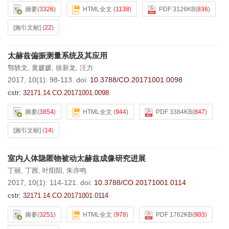
摘要
(
3326
)
HTML全文
(
1138
)
PDF 3126KB
(
836
)
[施引文献]
(
22
)
太赫兹偏振测量系统及其应用
鄂轶文
,
黄媛媛
,
徐新龙
,
汪力
2017, 10(1): 98-113.
doi:
10.3788/CO.20171001.0098
cstr:
32171.14.CO.20171001.0098
摘要
(
3854
)
HTML全文
(
944
)
PDF 3384KB
(
847
)
[施引文献]
(
14
)
室内人体隐匿物被动太赫兹成像研究进展
丁丽
,
丁茜
,
叶阳阳
,
朱亦鸣
2017, 10(1): 114-121.
doi:
10.3788/CO.20171001.0114
cstr:
32171.14.CO.20171001.0114
摘要
(
3251
)
HTML全文
(
978
)
PDF 1762KB
(
903
)