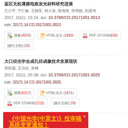
蓝区无机薄膜电致发光材料研究进展
王小平
,
宁仁敏
,
王丽军
,
柯小龙
,
陈海将
,
宋明丽
,
刘凌鸿
2017, 10(1): 13-24.
doi:
10.3788/CO.20171001.0013
cstr:
32171.14.CO.20171001.0013
摘要
(
4033
)
HTML全文
(
1893
)
PDF 1672KB
(
839
)
[施引文献]
(
10
)
大口径光学合成孔径成像技术发展现状
周程灏
,
王治乐
,
朱峰
2017, 10(1): 25-38.
doi:
10.3788/CO.20171001.0025
cstr:
32171.14.CO.20171001.0025
摘要
(
6217
)
HTML全文
(
1871
)
PDF 5768KB
(
1713
)
[施引文献]
(
76
)
基于衍射光栅的干涉式精密位移测量系统
x
《中国光学(中英文)》投审稿
吕强
,
李文昊
,
巴音贺希格
,
柏杨
,
刘兆武
,
王玮