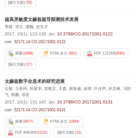
[施引文献]
(
50
)
超高灵敏度太赫兹超导探测技术发展
李婧
,
张文
,
缪巍
,
史生才
2017, 10(1): 122-130.
doi:
10.3788/CO.20171001.0122
cstr:
32171.14.CO.20171001.0122
摘要
(
2806
)
HTML全文
(
941
)
PDF 1222KB
(
930
)
[施引文献]
(
37
)
太赫兹数字全息术的研究进展
石敬
,
王新柯
,
郑显华
,
贺敬文
,
王森
,
谢振威
,
崔烨
,
叶佳声
,
孙文峰
,
冯胜
飞
,
韩鹏
,
张岩
2017, 10(1): 131-147.
doi:
10.3788/CO.20171001.0131
cstr:
32171.14.CO.20171001.0131
摘要
(
3677
)
HTML全文
(
1094
)
PDF 4983KB
(
1123
)
[施引文献]
(
15
)