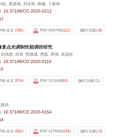
钊松
,
蔡源海
,
刘近秋
,
陈楠
,
卜轶坤
i:
10.37188/CO.2020-0212
12
TML全文
(
785
)
PDF 4697KB
(
112
)
[施引文献]
(
8
)
修复点光调制性能调控研究
,
刘强虎
,
邱荣
,
郭德成
,
周磊
,
周强
,
张远恒
i:
10.37188/CO.2020-0110
10
TML全文
(
574
)
PDF 3311KB
(
83
)
[施引文献]
(
1
)
武俊杰
i:
10.37188/CO.2020-0154
54
TML全文
(
592
)
PDF 4276KB
(
134
)
[施引文献]
(
3
)