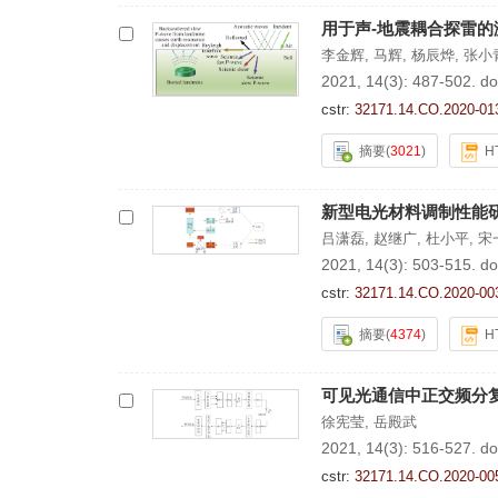
用于声-地震耦合探雷
李金辉
,
马辉
,
杨辰烨
,
张小
2021, 14(3): 487-502.
do
cstr:
32171.14.CO.2020-01
摘要
(
3021
)
H
新型电光材料调制性能
吕潇磊
,
赵继广
,
杜小平
,
宋
2021, 14(3): 503-515.
do
cstr:
32171.14.CO.2020-00
摘要
(
4374
)
H
可见光通信中正交频分
徐宪莹
,
岳殿武
2021, 14(3): 516-527.
do
cstr:
32171.14.CO.2020-00