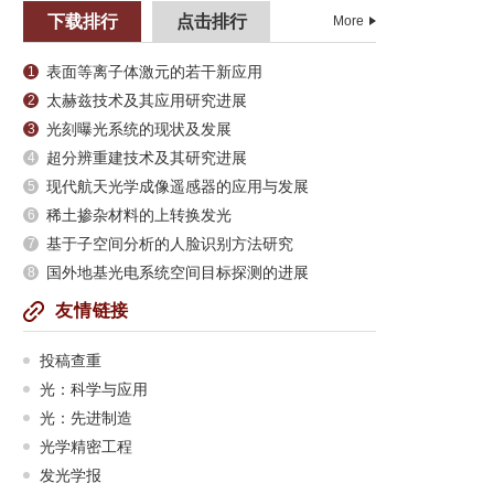
下载排行
点击排行
More
表面等离子体激元的若干新应用
1
太赫兹技术及其应用研究进展
2
光刻曝光系统的现状及发展
3
超分辨重建技术及其研究进展
4
现代航天光学成像遥感器的应用与发展
5
稀土掺杂材料的上转换发光
6
基于子空间分析的人脸识别方法研究
7
国外地基光电系统空间目标探测的进展
8
友情链接
投稿查重
光：科学与应用
光：先进制造
光学精密工程
发光学报