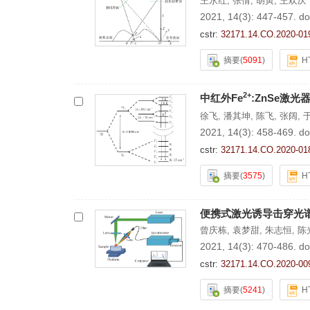
王永红
,
张倩
,
胡寅
,
王欢庆
2021, 14(3): 447-457.
do
cstr:
32171.14.CO.2020-01
摘要
(
5091
)
H
2+
中红外Fe
:ZnSe激
徐飞
,
潘其坤
,
陈飞
,
张阔
,
2021, 14(3): 458-469.
do
cstr:
32171.14.CO.2020-01
摘要
(
3575
)
H
便携式激光诱导击穿光
曾庆栋
,
袁梦甜
,
朱志恒
,
陈
2021, 14(3): 470-486.
do
cstr:
32171.14.CO.2020-00
摘要
(
5241
)
H