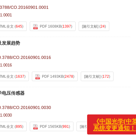
.3788/CO.20160901.0001
1.0001
TML全文
(
645
)
PDF 1608KB
(
1397
)
[施引文献]
(
24
)
及发展趋势
0.3788/CO.20160901.0016
1.0016
TML全文
(
1637
)
PDF 1493KB
(
2478
)
[施引文献]
(
172
)
学电压传感器
《中国光学(中英文)
0.3788/CO.20160901.0030
系统变更通知！
1.0030
TML全文
(
895
)
PDF 1565KB
(
991
)
[施引文献]
(
25
)