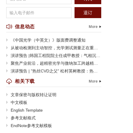
退订
信息动态
More
《中国光学（中英文）》版面费调整通知
从被动检测到主动智控，光学测试测量正在重塑制造边界
演讲预告 |韩国工程院院士任成甲教授：气相沉积功能聚合物薄膜及其器件应用
聚焦产业前沿，超精密光学与微纳加工跨越精度极限
演讲预告 | "热丝CVD之父" 松村英树教授：热丝CVD技术的过去、现在与未来
相关下载
More
文章保密与版权转让证明
中文模板
English Template
参考文献格式
EndNote参考文献模板