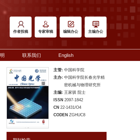
作者投稿
专家审稿
编辑办公
主编办公
明
联系我们
English
主管:
中国科学院
主办:
中国科学院长春光学精
密机械与物理研究所
主编:
王家骐 院士
ISSN
2097-1842
CN
22-1431/O4
CODEN
ZGHUC8