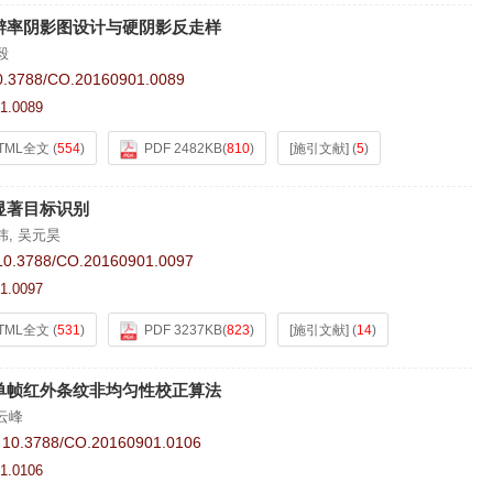
辨率阴影图设计与硬阴影反走样
毅
0.3788/CO.20160901.0089
1.0089
TML全文
(
554
)
PDF 2482KB
(
810
)
[施引文献]
(
5
)
显著目标识别
炜
,
吴元昊
10.3788/CO.20160901.0097
1.0097
TML全文
(
531
)
PDF 3237KB
(
823
)
[施引文献]
(
14
)
单帧红外条纹非均匀性校正算法
云峰
:
10.3788/CO.20160901.0106
1.0106