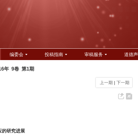
编委会
投稿指南
审稿服务
道德声
16年 9卷 第1期
上一期
|
下一期
应的研究进展