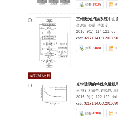
摘要
(
1918
)
H
三维激光扫描系统中曲
吕源治
,
孙强
,
毕国玲
2016, 9(1): 114-121.
doi
cstr:
32171.14.CO.2016090
摘要
(
2468
)
H
光学功能材料
光学玻璃的特殊色散机
王衍行
,
祖成奎
,
许晓典
,
周
2016, 9(1): 122-129.
doi
cstr:
32171.14.CO.2016090
摘要
(
4288
)
H