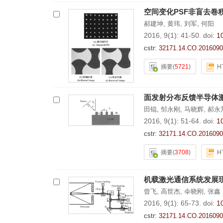
空间变化PSF非盲去卷
郝建坤
,
黄玮
,
刘军
,
何阳
2016, 9(1): 41-50.
doi:
1
cstr:
32171.14.CO.2016090
摘要
(
5721
)
H
面发射分布反馈半导体
田锟
,
邹永刚
,
马晓辉
,
郝永
2016, 9(1): 51-64.
doi:
1
cstr:
32171.14.CO.2016090
摘要
(
3708
)
H
机载激光通信系统发展
曾飞
,
高世杰
,
伞晓刚
,
张鑫
2016, 9(1): 65-73.
doi:
1
cstr:
32171.14.CO.2016090