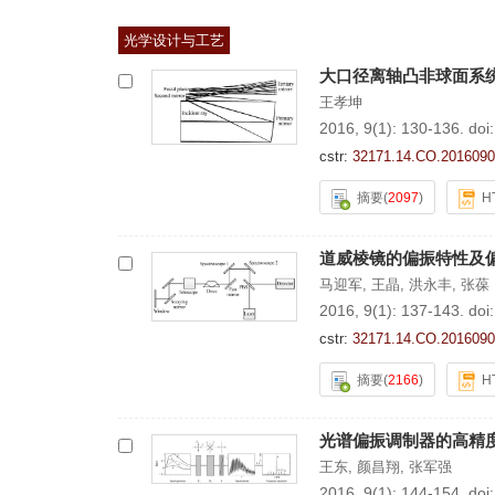
光学设计与工艺
大口径离轴凸非球面系
王孝坤
2016, 9(1): 130-136.
doi
cstr:
32171.14.CO.2016090
摘要
(
2097
)
H
道威棱镜的偏振特性及
马迎军
,
王晶
,
洪永丰
,
张葆
2016, 9(1): 137-143.
doi
cstr:
32171.14.CO.2016090
摘要
(
2166
)
H
光谱偏振调制器的高精
王东
,
颜昌翔
,
张军强
2016, 9(1): 144-154.
doi