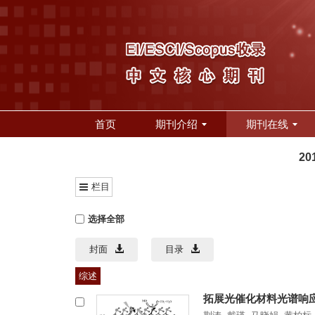
首页
期刊介绍
期刊在线
20
栏目
选择全部
封面
目录
综述
拓展光催化材料光谱响