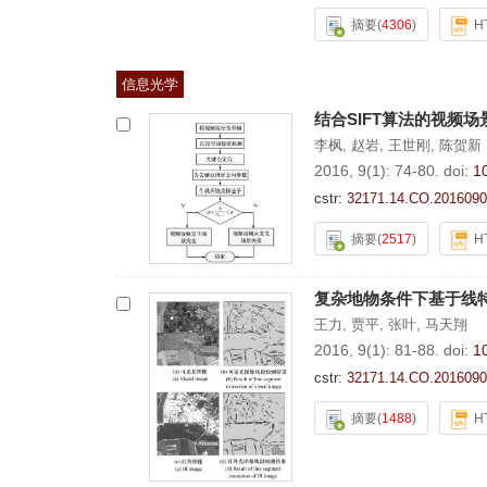
摘要
(
4306
)
H
信息光学
结合SIFT算法的视频
李枫
,
赵岩
,
王世刚
,
陈贺新
2016, 9(1): 74-80.
doi:
1
cstr:
32171.14.CO.2016090
摘要
(
2517
)
H
复杂地物条件下基于线
王力
,
贾平
,
张叶
,
马天翔
2016, 9(1): 81-88.
doi:
1
cstr:
32171.14.CO.2016090
摘要
(
1488
)
H