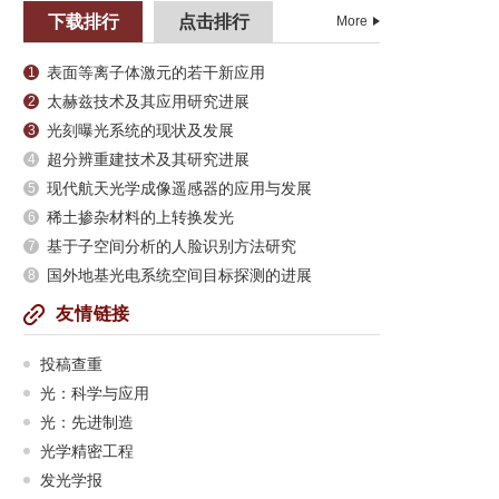
下载排行
点击排行
More
表面等离子体激元的若干新应用
1
太赫兹技术及其应用研究进展
2
光刻曝光系统的现状及发展
3
超分辨重建技术及其研究进展
4
现代航天光学成像遥感器的应用与发展
5
稀土掺杂材料的上转换发光
6
基于子空间分析的人脸识别方法研究
7
国外地基光电系统空间目标探测的进展
8
友情链接
投稿查重
光：科学与应用
光：先进制造
光学精密工程
发光学报