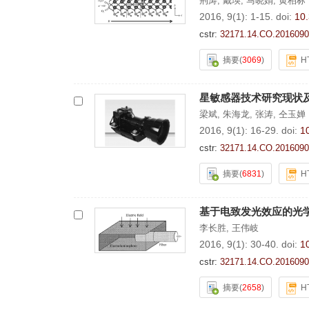
荆涛
,
戴瑛
,
马晓娟
,
黄柏标
2016, 9(1): 1-15.
doi:
10
cstr:
32171.14.CO.2016090
摘要
(
3069
)
H
星敏感器技术研究现状
梁斌
,
朱海龙
,
张涛
,
仝玉婵
2016, 9(1): 16-29.
doi:
1
cstr:
32171.14.CO.2016090
摘要
(
6831
)
H
基于电致发光效应的光
李长胜
,
王伟岐
2016, 9(1): 30-40.
doi:
1
cstr:
32171.14.CO.2016090
摘要
(
2658
)
H