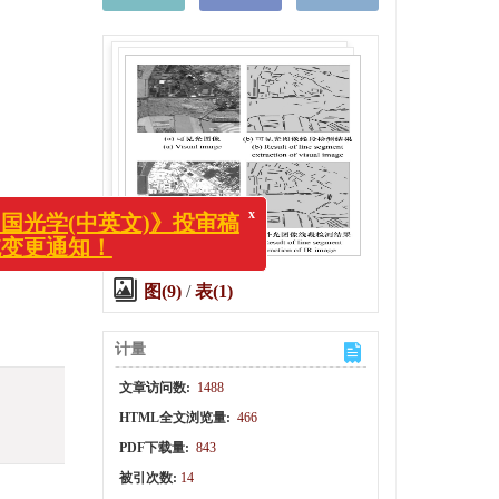
x
(中英文)》投审稿
通知！
图(9)
/
表(1)
计量
文章访问数:
1488
HTML全文浏览量:
466
PDF下载量:
843
被引次数:
14