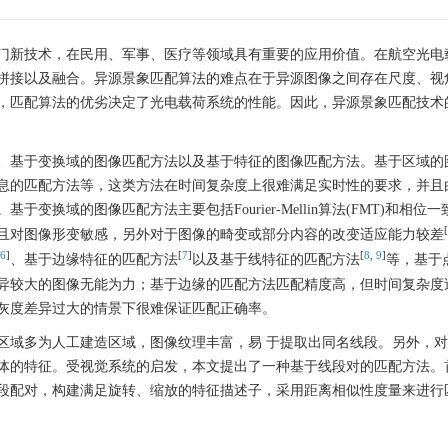
门新技术，在民用、军事、医疗等领域具有重要的应用价值。在航空光电
拼接以及融合。异源景象匹配算法的难点在于异源图像之间存在尺度、视
，匹配算法的优劣决定了光电载荷系统的性能。因此，异源景象匹配技术
、基于变换域的图像匹配方法以及基于特征的图像匹配方法。基于区域的
息的匹配方法等，这类方法在时间复杂度上很难满足实时性的要求，并且
。基于变换域的图像匹配方法主要包括Fourier-Mellin算法(FMT)和相位
[
且对图像形变敏感，另外对于图像的畸变或部分内容的改变适应能力较差
6
]
[
7
]
[
8
,
9
]
、基于边缘特征的匹配方法
以及基于线特征的匹配方法
等，基于
异较大的图像无能为力；基于边缘的匹配方法匹配精度高，但时间复杂度
灰度差异过大的情景下很难保证匹配正确率。
区域多为人工建造区域，图像纹理丰富，易 于提取出同名线段。另外，
体的特征。受视觉系统的启发，本文提出了一种基于线段对的匹配方法。
段配对，构建满足旋转、缩放的特征描述子，采用距离相似性度量来进行