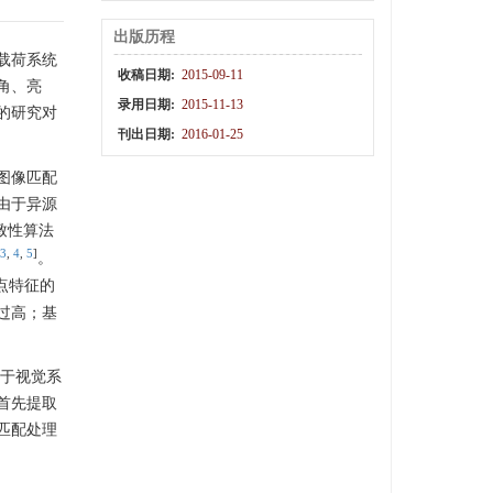
出版历程
载荷系统
收稿日期:
2015-09-11
角、亮
录用日期:
2015-11-13
的研究对
刊出日期:
2016-01-25
图像匹配
由于异源
一致性算法
3
,
4
,
5
]
。
点特征的
过高；基
对于视觉系
首先提取
匹配处理