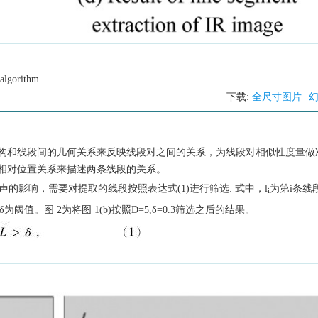
 algorithm
下载:
全尺寸图片
构和线段间的几何关系来反映线段对之间的关系，为线段对相似性度量做
相对位置关系来描述两条线段的关系。
的影响，需要对提取的线段按照表达式(1)进行筛选: 式中，
l
为第
i
条线
i
δ
为阈值。
图 2
为将
图 1
(b)按照
D
=5,
δ
=0.3筛选之后的结果。