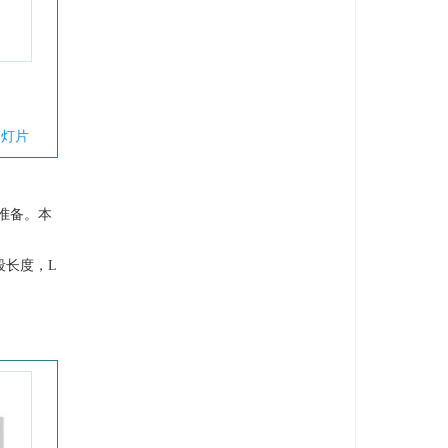
幻灯片
准备。本
段长度，
L