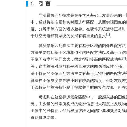
1. 引 言
异源景象匹配技术是在多学科基础上发展起来的一
中，通过将基准图和实时图进行匹配，从而实现图像的
度、分辨率等方面的诸多差异。在硬件系统运转正常时
[
1
]
于航空光电载荷系统的发展有着重要的意义
。
异源景象匹配算法主要有基于区域的图像匹配方法
方法主要包括基于区域相似性的匹配方法以及基于互信
[
2
]
图像间灰度的差异太大，很难得到较高的匹配成功率
等，这类算法对缩放和平移量稍大的图像适应性不强，
[
基于特征的图像匹配方法主要有基于点特征的匹配方法
算法在图像灰度差异较小时有较高的精度，但对灰度差
于线特征的算法特征易于提取并且时间复杂度低，但在
考虑到在航空异源景象匹配中，一般感兴趣的图像
统，由少量的线条所构成的轮廓信息很大程度上反映物
图像中的线特征，然后根据线段之间的距离和夹角对线
得到最终结果。