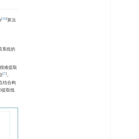
[
10
]
)
算法
荷系统的
，很难提取
[
7
]
取
。
点结合构
D提取线