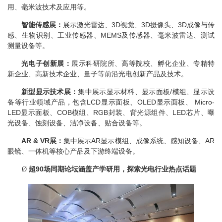
用、毫米波技术及应用等。
智能传感展：
展示激光雷达、
3D
视觉、
3D
摄像头、
3D
成像与传
感、生物识别、工业传感器、
MEMS
及传感器、毫米波雷达、测试
测量设备等。
光电子创新展：
展示科研院所、高等院校、孵化企业、专精特
新企业、高新技术企业、量子等前沿光电创新产品及技术。
新型显示技术展：
集中展示显示材料、显示面板
/
模组、显示设
备等行业领域产品，包含
LCD
显示面板、
OLED
显示面板、
Micro-
LED
显示面板、
COB
模组、
RGB
封装、背光源组件、
LED
芯片、曝
光设备、蚀刻设备、洁净设备、贴合设备等。
AR & VR
展：
集中展示
AR
显示模组、成像系统、感知设备、
AR
眼镜、一体机等核心产品及下游终端设备。
超
90
场同期论坛涵盖产学研用，探索光电行业热点话题
Ø