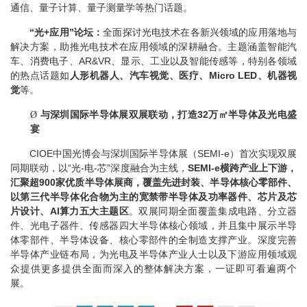
通信、量子计算、量子测量学等热门话题。
“光
+
应用”论坛：
全面探讨光电技术在各新兴领域的应用落地与
解决方案，助推光电技术在应用领域的深耕融合。主题涵盖智能汽
车、消费电子、
AR&VR
、显示、工业以及智能传感等，特别各领域
的热点话题如
人形机器人、汽车视觉、医疗、
Micro LED
、机器视
觉
等。
与深圳国际半导体展双展联动，打造
32
万㎡半导体及光电盛
Ø
宴
CIOE
中国光博会与深圳国际半导体展（
SEMI-e
）首次实现双展
同期联动，以
“
光
-
电
-
芯
”
深度融合为主线，
SEMI-e
横跨产业上下游，
汇聚超
900
家优质半导体展商，覆盖先进封装、半导体核心零部件、
以第三代半导体化合物为主的宽禁带半导体及功率器件、芯片及芯
片设计、
AI
算力五大主题区
。双展同期全面覆盖
集成电路、分立器
件、光电子器件、传感器
四大半导体核心领域，并且集中展示半导
体零部件、半导体设备、核心零部件的全制造支撑产业。深度完善
半导体产业链布局，为光电及半导体产业人士以及下游应用领域观
众提供更多提供全面而深入的整体解决方案，一证即可看遍两个
展。