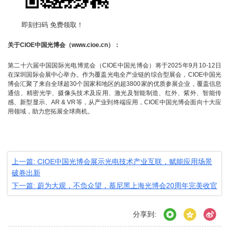
即刻扫码 免费领取！
关于
CIOE
中国光博会（
www.cioe.cn
）：
第二十六届中国国际光电博览会（
CIOE
中国光博会）将于
2025
年
9
月
10-12
日
在深圳国际会展中心举办。作为覆盖光电全产业链的综合型展会，
CIOE
中国光
博会汇聚了来自全球超
30
个国家和地区的超
3800
家的优质参展企业，覆盖信息
通信、精密光学、摄像头技术及应用、激光及智能制造、红外、紫外、智能传
感、新型显示、
AR & VR
等，从产业到终端应用，
CIOE
中国光博会面向十大应
用领域，助力您拓展全球商机。
上一篇: CIOE中国光博会展示光电技术产业互联，赋能应用场景
破卷出新
下一篇: 蔚为大观，不负众望，慕尼黑上海光博会20周年完美收官
分享到: