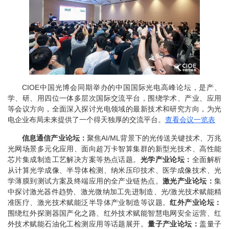
CIOE
中国光博会同期举办的中国国际光电高峰论坛，是产、
学、研、用四位一体多层次国际交流平台，围绕学术、产业、应用
等会议方向，全面深入探讨光电领域的最新技术和研究方向，为光
电企业布局未来提供了一个得天独厚的交流平台。
查看会议一览表
信息通信产业论坛：
聚焦
AI/ML
背景下的光传送关键技术、万兆
光网场景多元化应用、面向超万卡智算集群的新型光技术、高性能
芯片集成制造工艺解决方案等热点话题。
光学产业论坛：
全面解析
从计算光学成像、半导体检测、纳米压印技术、医学成像技术、光
学薄膜到测试方案及终端应用的全产业链热点。
激光产业论坛：
集
中探讨激光器件趋势、激光微纳加工先进制造、光
/
激光技术赋能精
准医疗、激光技术赋能泛半导体产业制造等议题。
红外产业论坛：
围绕红外探测器国产化之路、红外技术赋能智慧电网安全运营、红
外技术赋能石油化工检测应用等话题展开。
量子产业论坛：
盖量子