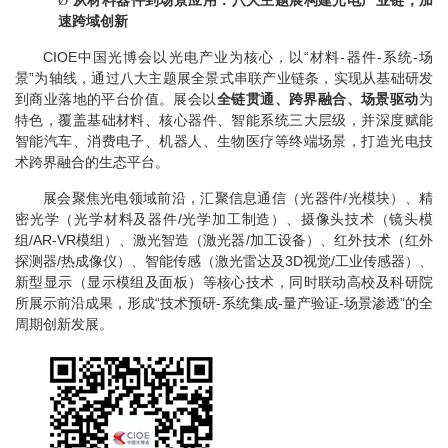
从材料器件到场景应用：八大主题展构建光电产业链，加
Ø
速跨域创新
CIOE
中国光博会以光电产业为核心，以
“
材料
-
器件
-
系统
-
场
景
”
为轴线，通过八大主题展全景式串联产业链条，实现从基础研发
到商业落地的平台价值。展会以
全链贯通、跨界融合、场景驱动
为
特色，覆盖基础材料、核心器件、智能系统三大层级，并深度赋能
智能汽车、消费电子、机器人、生物医疗等终端场景，打造光电技
术跨界融合的生态平台。
展会聚焦光电领域前沿，汇聚信息通信（光器件
/
光模块）、精
密光学（光学材料及器件
/
光学加工制造）、摄像头技术（镜头模
组
/AR-VR
模组）、激光智造（激光器
/
加工设备）、红外技术（红外
探测器
/
热成像仪）、智能传感（激光雷达及
3D
视觉
/
工业传感器）、
新型显示（显示模组及面板）等核心技术，同时联动高校及科研院
所展示前沿成果，形成
“
技术预研
-
系统集成
-
量产验证
-
场景渗透
”
的全
周期创新发展。