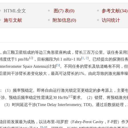
HTML全文
图
(7)
表
(0)
参考文献
(34)
施引文献
附加信息
(0)
访问统计
，由三颗卫星组成的等边三角形星座构成，臂长三百万公里。该任务采用
1/2
[
1
,
2
]
优于1 pm/Hz
，目标频段为0.1 mHz~1 Hz
。已经提出的探测任
[
5
]
rferometer Space Antenna)计划
。不同任务的臂长及轨道略有不同，但
卫星间干涉臂长差变化较大，最高可达臂长的1%。由此导致的激光频率
：（1）频率预稳定。即将自由运行激光锁定至更稳定的参考源上，主要包
1/2
等臂干涉。预稳后频率稳定性需满足30 Hz/Hz
要求。（2）锁臂。将预稳激光
。（3）时间延迟干涉(Time Delay Interferometry, TDI)。通过后数据处
最为成熟，以法布里-珀罗腔（Fabry-Perot Cavity，F-P腔）
−
16
[
8
-
9
]