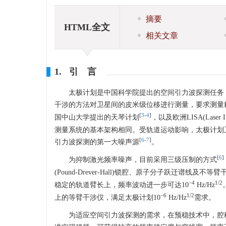
摘要
HTML全文
相关文章
1. 引 言
太极计划是中国科学院提出的空间引力波探测任务
干涉的方法对卫星间的皮米级位移进行测量，要求测量精度
[
3
-
4
]
国中山大学提出的天琴计划
，以及欧洲LISA(Laser Inte
测量系统的基本架构相同。受轨道运动影响，太极计划
[
6
-
7
]
引力波探测的第一大噪声源
。
[
6
]
为抑制激光频率噪声，目前采用三级压制的方式
(Pound-Drever-Hall)锁腔、原子分子跃迁谱线及不
−4
1/2
稳定的轨道臂长上，频率波动进一步可达10
Hz/Hz
−6
1/2
上的等臂干涉仪，满足太极计划10
Hz/Hz
需求。
为适应空间引力波探测的需求，在预稳技术中，腔稳目前发展