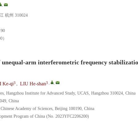
,
州 310024
90
00）
f unequal-arm interferometric frequency stabilizati
3
3
,
,
I Ke-qi
,
LIU He-shan
ces, Hangzhou Institute for Advanced Study, UCAS, Hangzhou 310024, China
0049, China
, Chinese Academy of Sciences, Beijing 100190, China
elopment Program of China (No. 2023YFC2206200)