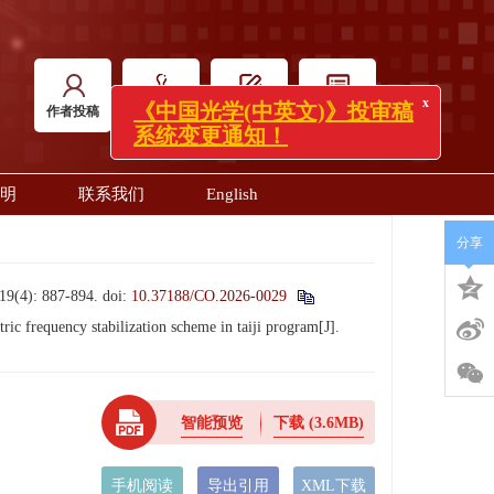
x
《中国光学(中英文)》投审稿
系统变更通知！
作者投稿
专家审稿
编辑办公
主编办公
明
联系我们
English
分享
: 887-894.
doi:
10.37188/CO.2026-0029
 frequency stabilization scheme in taiji program[J].
智能预览
下载
(3.6MB)
手机阅读
导出引用
XML下载