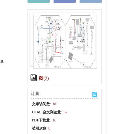
on
图(7)
计量
文章访问数:
81
HTML全文浏览量:
32
PDF下载量:
10
被引次数:
0