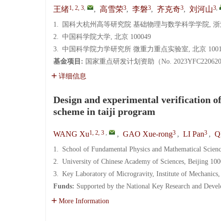
1, 2, 3
,
3
3
3
3
,
王绪
,
高雪荣
,
李磐
,
齐克奇
,
刘河山
1.
国科大杭州高等研究院 基础物理与数学科学学院, 浙江 杭
2.
中国科学院大学, 北京 100049
3.
中国科学院力学研究所 微重力重点实验室, 北京 1001
基金项目:
国家重点研发计划资助（No. 2023YFC22062
详细信息
Design and experimental verification o
scheme in taiji program
1, 2, 3
,
3
3
WANG Xu
,
GAO Xue-rong
,
LI Pan
,
Q
1.
School of Fundamental Physics and Mathematical Scien
2.
University of Chinese Academy of Sciences, Beijing 10
3.
Key Laboratory of Microgravity, Institute of Mechanics
Funds:
Supported by the National Key Research and Dev
More Information