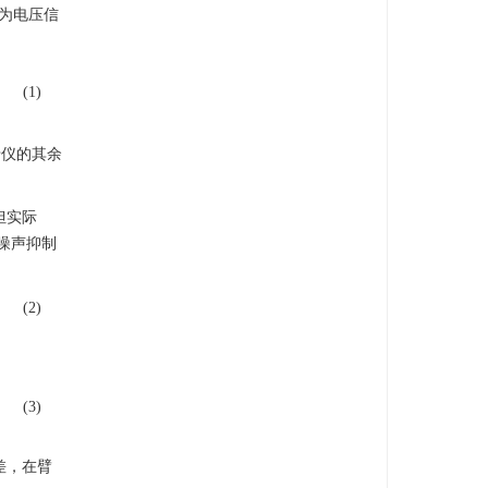
为电压信
(1)
涉仪的其余
但实际
噪声抑制
(2)
(3)
差，在臂