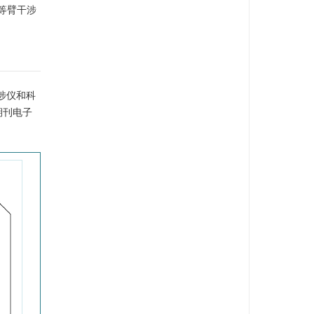
等臂干涉
干涉仪和科
期刊电子