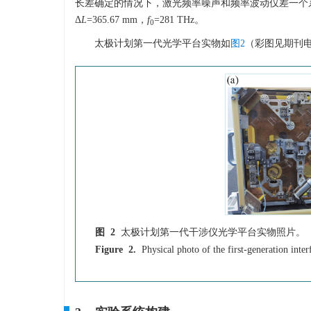
长差确定的情况下，激光频率噪声和频率波动仅差一个
Δ
L
=365.67 mm，
f
=281 THz。
0
太极计划第一代光学平台实物如
图2
（彩图见期刊
图 2
太极计划第一代干涉仪光学平台实物照片。（
Figure 2.
Physical photo of the first-generation inte