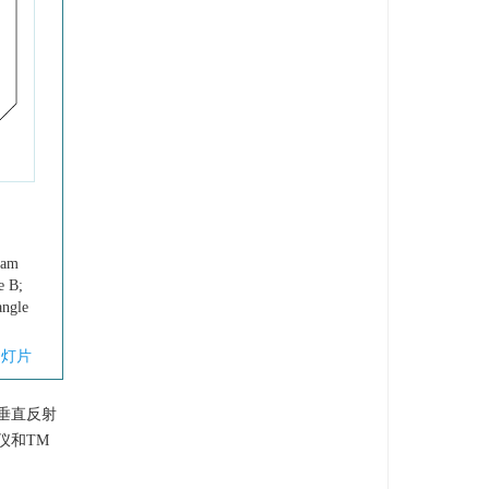
eam
e B;
angle
幻灯片
垂直反射
仪和TM