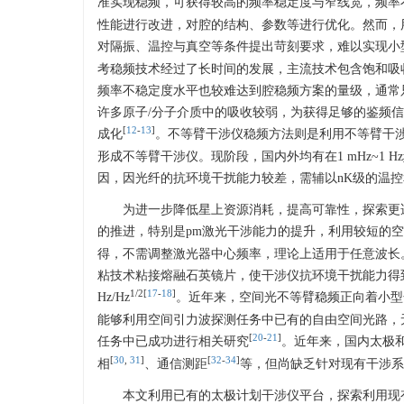
准实现稳频，可获得较高的频率稳定度与窄线宽，频率
性能进行改进，对腔的结构、参数等进行优化。然而，
对隔振、温控与真空等条件提出苛刻要求，难以实现小
考稳频技术经过了长时间的发展，主流技术包含饱和吸
频率不稳定度水平也较难达到腔稳频方案的量级，通常
许多原子/分子介质中的吸收较弱，为获得足够的鉴频
[
12
-
13
]
成化
。不等臂干涉仪稳频方法则是利用不等臂干
形成不等臂干涉仪。现阶段，国内外均有在1 mHz~1
因，因光纤的抗环境干扰能力较差，需辅以nK级的温
为进一步降低星上资源消耗，提高可靠性，探索更
的推进，特别是pm激光干涉能力的提升，利用较短的
得，不需调整激光器中心频率，理论上适用于任意波长。LISA团队
粘技术粘接熔融石英镜片，使干涉仪抗环境干扰能力得到大
1/2[
17
-
18
]
Hz/Hz
。近年来，空间光不等臂稳频正向着小型
能够利用空间引力波探测任务中已有的自由空间光路，
[
20
-
21
]
任务中已成功进行相关研究
。近年来，国内太极
[
30
,
31
]
[
32
-
34
]
相
、通信测距
等，但尚缺乏针对现有干涉系
本文利用已有的太极计划干涉仪平台，探索利用现