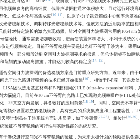
10
@
1
不稳定度可达
。现阶段，针对F-P腔稳频技术的研究主要是
10
−
16
@
1
s
s
用作频率参考的高精细度、低噪声谐振腔通常体积较大，且对运行环境高
[
10
-
11
]
型化、低成本化与高集成度
。以原子/分子跃迁谱线中心频率为基准
收光谱稳频技术、调制转移光谱稳频技术等。但该方法的适用频率范围相
只能针对特定波长的激光实现稳频。针对空间引力波探测常用的
1064
nm
信号信噪比，通常需要增加吸收程，进而使装置体积增大，不利于系统的
涉仪进行频率稳定。目前不等臂稳频主要是以光纤不等臂干涉为主，采用k
 Hz频段内，部分频段达到空间引力波探测要求的报道，但总体指标不如腔
[
14
,
15
]
控和苛刻的振动隔离措施，才能达到较高的稳定度
。
适合空间引力波探测的备选稳频方案是目前重点研究方向。近年来，由于L
[
16
]
空间光干涉光路进行稳频的技术已经开始报道
。相较于F-P腔，其误差
选用基底材料和F-P腔相同的ULE (ultra-low expansion)材料
幅提升。目前在10 cm不等臂的光路上已实现激光频率噪声在1 Hz处低于
[
18
-
19
]
化、非真空方向发展，具备较好的应用前景
。同时，空间光不等臂
无需额外设置独立的稳频模块，具有更高的系统集成度和工程兼容性，LI
[
22
-
25
]
[
26
-
29
]
和天琴计划虽在干涉系统方面进步显著，如干涉测量
、相位计
统验证不等臂稳频的可行性与实际性能的系统研究。
有干涉仪进行空间光不等臂稳频的验证，为未来太极计划的稳频提供备选