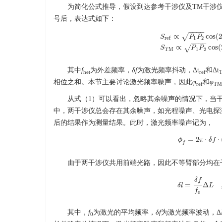
为简化公式推导，假设到达参考干涉仪及TM干涉
号后，表达式如下：
−
−
−
−
∝
cos
(
√
S
P
P
1
2
r
e
f
−
−
−
−
S
r
e
f
∝
P
1
P
2
cos
(
2
π
(
f
h
e
∝
cos
(
√
S
P
P
T
M
1
2
其中
f
为外差频率，
δf
为激光频率抖动，Δt
和Δt
het
ref
相位之和。本节主要讨论激光频率噪声，因此
φ
和
φ
ref
TM
从式（1）可以看出，忽略其余噪声的情况下，当
中，两干涉仪总会存在其余噪声，如光程噪声、光电探
后的结果作为测量结果。此时，激光频率噪声记为，
=
2
⋅
⋅
ϕ
π
δ
f
ϕ
f
=
2
π
⋅
δ
f
⋅
f
由于两干涉仪共用前端光路，因此不等臂部分均在干涉
δ
f
=
Δ
δ
l
δ
l
=
δ
f
f
0
Δ
L
L
,
f
0
其中，
f
为激光的平均频率，
δf
为激光频率波动，Δ
0