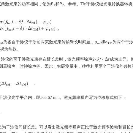
仪两激光束的功率相同，记为
P
和
P
。参考、TM干涉仪经光电转换器转换
1
2
2
(
+
⋅
Δ
)
+
)
π
f
t
δ
f
t
φ
r
e
f
h
e
t
r
e
f
t
t
+
δ
f
⋅
Δ
t
r
e
f
)
+
φ
r
e
f
)
S
T
M
∝
P
1
P
2
cos
(
2
π
(
f
h
e
t
t
+
δ
f
⋅
Δ
t
T
M
)
+
φ
T
M
)
,
2
(
+
⋅
Δ
)
+
)
,
π
f
t
δ
f
t
φ
T
M
h
e
t
T
M
为各自干涉仪干涉前两束激光束传输臂长时间差，
φ
和
φ
为两个干
TM
ref
TM
视为常数。
2
⋅
Δ
干涉仪的两干涉激光束存在臂长差时，激光频率噪声
成为主导。
π
δ
f
t
2
π
δ
f
⋅
Δ
t
测器噪声、时钟噪声等。因此，实际测量中，往往利用两个干涉仪的共模
(
Δ
−
Δ
)
.
t
t
(
Δ
t
r
e
f
−
Δ
t
T
M
)
.
T
M
r
e
f
仪光学平台内，即365.67 mm。激光频率噪声写为位移形式如下，
,
L
为干涉仪间臂长差。可以看出激光频率噪声正比于激光频率波动和臂长