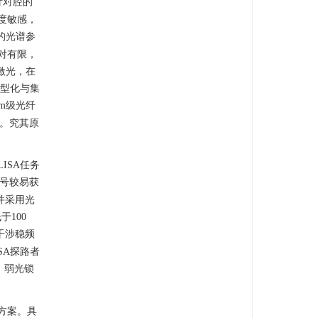
针对腔的
度敏感，
的光谱参
对有限，
 激光，在
小型化与集
m级光纤
稳。究其原
ISA任务
信号较易获
，并采用光
100
干涉稳频
SA探路者
、弱光锁
方案。具