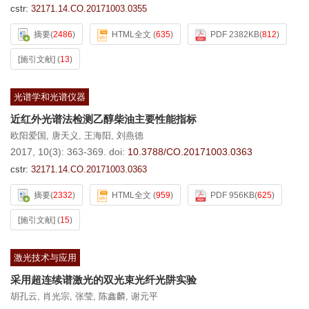
cstr:
32171.14.CO.20171003.0355
摘要
(
2486
)
HTML全文
(
635
)
PDF 2382KB
(
812
)
[施引文献]
(
13
)
光谱学和光谱仪器
近红外光谱法检测乙醇柴油主要性能指标
欧阳爱国
,
唐天义
,
王海阳
,
刘燕德
2017, 10(3): 363-369.
doi:
10.3788/CO.20171003.0363
cstr:
32171.14.CO.20171003.0363
摘要
(
2332
)
HTML全文
(
959
)
PDF 956KB
(
625
)
[施引文献]
(
15
)
激光技术与应用
采用超连续谱激光的双光束光纤光阱实验
胡孔云
,
肖光宗
,
张莹
,
陈鑫麟
,
谢元平