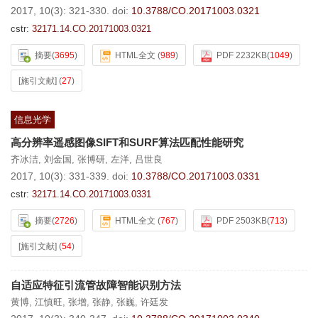
2017, 10(3): 321-330.
doi:
10.3788/CO.20171003.0321
cstr:
32171.14.CO.20171003.0321
摘要
(
3695
)
HTML全文
(
989
)
PDF 2232KB
(
1049
)
[施引文献]
(
27
)
信息光学
高分辨率遥感图像SIFT和SURF算法匹配性能研究
齐冰洁
,
刘金国
,
张博研
,
左洋
,
吕世良
2017, 10(3): 331-339.
doi:
10.3788/CO.20171003.0331
cstr:
32171.14.CO.20171003.0331
摘要
(
2726
)
HTML全文
(
767
)
PDF 2503KB
(
713
)
[施引文献]
(
54
)
自适应特征引流管故障智能识别方法
黄博
,
江慎旺
,
张增
,
张静
,
张巍
,
许廷发