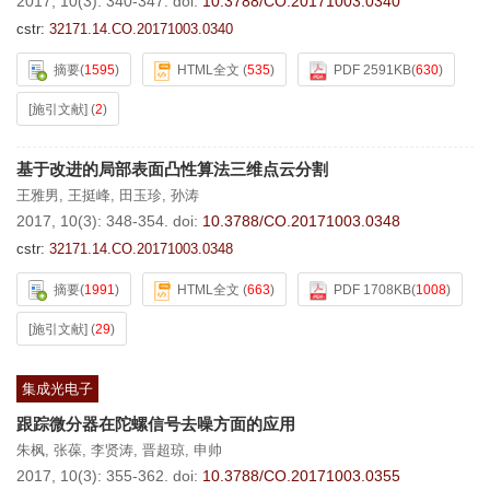
2017, 10(3): 340-347.
doi:
10.3788/CO.20171003.0340
cstr:
32171.14.CO.20171003.0340
摘要
(
1595
)
HTML全文
(
535
)
PDF 2591KB
(
630
)
[施引文献]
(
2
)
基于改进的局部表面凸性算法三维点云分割
王雅男
,
王挺峰
,
田玉珍
,
孙涛
2017, 10(3): 348-354.
doi:
10.3788/CO.20171003.0348
cstr:
32171.14.CO.20171003.0348
摘要
(
1991
)
HTML全文
(
663
)
PDF 1708KB
(
1008
)
[施引文献]
(
29
)
集成光电子
跟踪微分器在陀螺信号去噪方面的应用
朱枫
,
张葆
,
李贤涛
,
晋超琼
,
申帅
2017, 10(3): 355-362.
doi:
10.3788/CO.20171003.0355