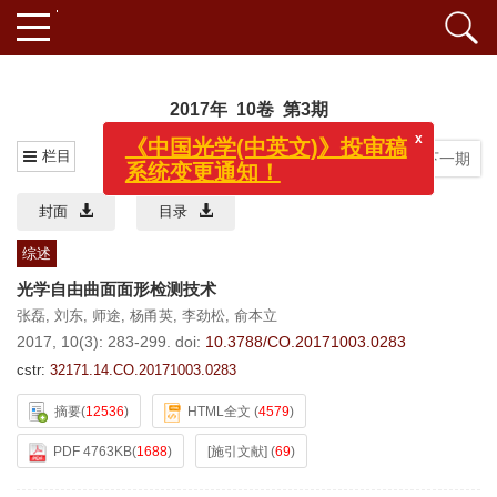
2017年 10卷 第3期
x
《中国光学(中英文)》投审稿
系统变更通知！
栏目
上一期
|
下一期
封面
目录
综述
光学自由曲面面形检测技术
张磊
,
刘东
,
师途
,
杨甬英
,
李劲松
,
俞本立
2017, 10(3): 283-299.
doi:
10.3788/CO.20171003.0283
cstr:
32171.14.CO.20171003.0283
摘要
(
12536
)
HTML全文
(
4579
)
PDF 4763KB
(
1688
)
[施引文献]
(
69
)