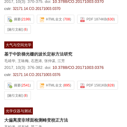
2017, 10(3): 370-375.
doi:
10.3788/CO.20171003.0370
cstr:
32171.14.CO.20171003.0370
摘要
(
2199
)
HTML全文
(
708
)
PDF 1874KB
(
630
)
[施引文献]
(
6
)
大气与空间光学
基于中阶梯光栅的波长定标方法研究
毛靖华
,
王咏梅
,
石恩涛
,
张仲谋
,
江芳
2017, 10(3): 376-382.
doi:
10.3788/CO.20171003.0376
cstr:
32171.14.CO.20171003.0376
摘要
(
2541
)
HTML全文
(
895
)
PDF 1581KB
(
828
)
[施引文献]
(
8
)
光学仪器与测试
大偏离度非球面检测畸变校正方法
高松涛
,
武东城
,
苗二龙