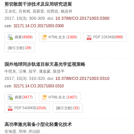
剪切散斑干涉技术及应用研究进展
王永红
,
吕有斌
,
高新亚
,
但西佐
,
杨连祥
2017, 10(3): 300-309.
doi:
10.3788/CO.20171003.0300
cstr:
32171.14.CO.20171003.0300
摘要
(
4569
)
HTML全文
(
1300
)
PDF 2263KB
(
999
)
[施引文献]
(
39
)
国外地球同步轨道目标天基光学监视策略
牛照东
,
汪琳
,
段宇
,
潘嘉蒙
,
陈曾平
2017, 10(3): 310-320.
doi:
10.3788/CO.20171003.0310
cstr:
32171.14.CO.20171003.0310
摘要
(
3477
)
HTML全文
(
1407
)
PDF 5408KB
(
1016
)
[施引文献]
(
32
)
高功率激光装备小型化轻量化技术
安海霞
,
邓坤
,
闭治跃