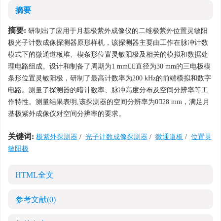
摘要
摘要:
研制出了应用于月基极紫外成像仪的二维极紫外位置灵敏阳
极光子计数成像探测器原形样机，该探测器主要由工作在脉冲计数
模式下的微通道板堆、楔条形位置灵敏阳极及相关的模拟和数据处
理电路组成。设计和制备了周期为1 mm，直径为30 mm的三电极楔
条形位置灵敏阳极，研制了最高计数率为200 kHz的前端模拟和数字
电路。测量了探测器的暗计数率、脉冲高度分布及空间分辨率等工
作特性。测量结果表明,该探测器的空间分辨率为028 mm，满足月
基极紫外成像仪对空间分辨率的要求。
关键词:
极紫外探测器
/
光子计数成像探测器
/
微通道板
/
位置灵
敏阳极
HTML全文
参考文献
(0)