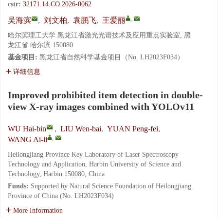
cstr:
32171.14.CO.2026-0062
,
吴海滨
,
刘文柏
,
袁鹏飞
,
王爱丽
哈尔滨理工大学 黑龙江省激光光谱技术及应用重点实验室, 黑
龙江省 哈尔滨 150080
基金项目:
黑龙江省自然科学基金项目（No. LH2023F034）
详细信息
Improved prohibited item detection in double-
view X-ray images combined with YOLOv11
WU Hai-bin
,
LIU Wen-bai
,
YUAN Peng-fei
,
,
WANG Ai-li
Heilongjiang Province Key Laboratory of Laser Spectroscopy
Technology and Application, Harbin University of Science and
Technology, Harbin 150080, China
Funds:
Supported by Natural Science Foundation of Heilongjiang
Province of China (No. LH2023F034)
More Information