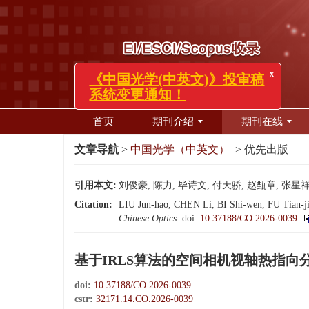
x
《中国光学(中英文)》投审稿
系统变更通知！
首页
期刊介绍
期刊在线
文章导航
>
中国光学（中英文）
> 优先出版
引用本文:
刘俊豪, 陈力, 毕诗文, 付天骄, 赵甄章, 张
Citation:
LIU Jun-hao, CHEN Li, BI Shi-wen, FU Tian-jia
Chinese Optics
.
doi:
10.37188/CO.2026-0039
基于IRLS算法的空间相机视轴热指向
doi:
10.37188/CO.2026-0039
cstr:
32171.14.CO.2026-0039