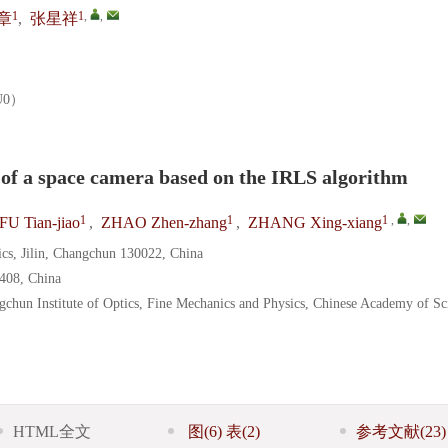
1
1
,
,
章
,
张星祥
U0）
s of a space camera based on the IRLS algorithm
1
1
1
,
,
FU Tian-jiao
,
ZHAO Zhen-zhang
,
ZHANG Xing-xiang
ics, Jilin, Changchun 130022, China
1408, China
chun Institute of Optics, Fine Mechanics and Physics, Chinese Academy of Sc
HTML全文
图
(6)
表
(2)
参考文献
(23)