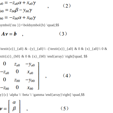
symbol{\nu }}=\boldsymbol{b} \quad,$$
\textit{z}}_{a0} & -{y}_{a0}\\ -{\textit{z}}_{a0} & 0 & {x}_{a0}\\ 0 &
extit{z}}_{b0} & 0 & {x}_{b0} \end{array} \right]\quad, $$
}{c} \alpha \\ \beta \\ \gamma \end{array}\right] \quad,$$