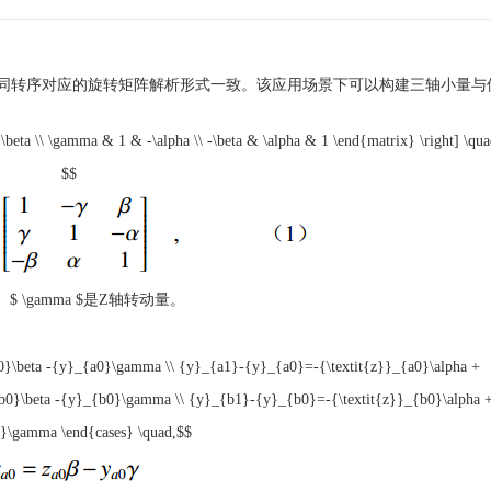
同转序对应的旋转矩阵解析形式一致。该应用场景下可以构建三轴小量与
eta \\ \gamma & 1 & -\alpha \\ -\beta & \alpha & 1 \end{matrix} \right] \qua
$$
、
$ \gamma $
是Z轴转动量。
0}\beta -{y}_{a0}\gamma \\ {y}_{a1}-{y}_{a0}=-{\textit{z}}_{a0}\alpha +
0}\beta -{y}_{b0}\gamma \\ {y}_{b1}-{y}_{b0}=-{\textit{z}}_{b0}\alpha 
}\gamma \end{cases} \quad,$$