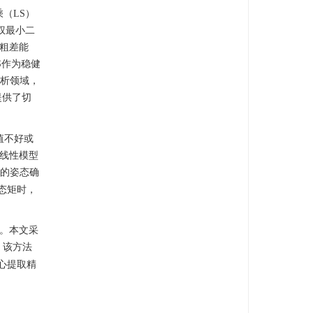
（LS）
权最小二
抗粗差能
S作为稳健
分析领域，
提供了切
值不好或
前线性模型
的姿态确
态矩时，
素。本文采
，该方法
心提取精