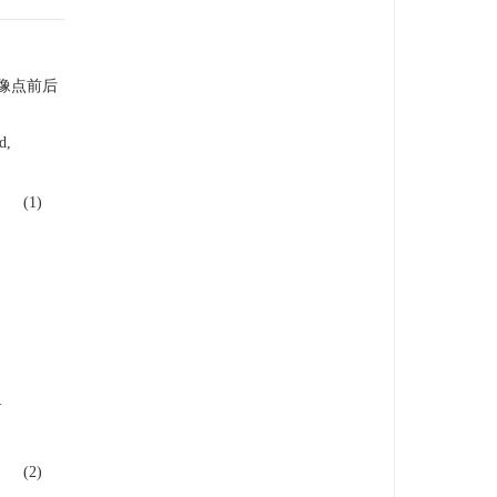
像点前后
d,
(1)
+
(2)