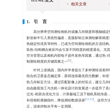
相关文章
1. 引 言
高分辨率空间测绘相机对成像几何精度和视轴稳定
影坐标中引入系统性偏差，直接影响立体测绘解算精度
热稳定性优良等特性，已成为空间测绘相机的主流结构
轨热-结构耦合效应均会引发不同程度的精度退化。尤
空冷背景以及相机内部电子器件发热等因素，通过热–
[
5
]
制测绘精度的关键因素之一
。
针对上述挑战，国内外学者提出了多种测绘误差抑
组合的卫星姿态确定算，获得连续最优四元数解，补偿
轨几何标定方法，通过匹配影像上的对应点，建立几何
自由曲面加工与光机一体化设计的发展进一步提升了其
过光–机联合优化方法，计算极端工况下相机系统传函
[
12
-
13
]
补偿相机视轴指向，降低测绘数据误差
。这些方
正，误差抑制水平有一定局限。