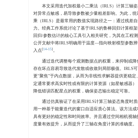
本文采用迭代加权最小二乘法（IRLS）计算三轴姿
对异常点敏感，易导致参数被少量粗差影响。为此，统
乘（IRLS）是最常用的数值实现路径之一：通过残差
力。经典工作系统讨论了基于IRLS的鲁棒回归计算框
回归/参数估计的核心工具引入相关研究，为其在工程
公开文献中将IRLS明确用于温度—指向映射模型参数
[
14
-
15
]
入点
。
通过迭代调整每个观测数据点的权重，来抑制或降低
存在坏点容易导致迭代发散或收敛到局部极值。IRLS
更“聚焦”于内点数据，从而为非线性求解器提供更稳
定通常要求高实时性或有限的计算资源（如星敏感器）
降低错误匹配星点的权重，确保姿态输出稳定可靠。
通过仿真验证了在采用IRLS计算三轴姿态角度
用一种基于能量迭代的窗口自适应质心算法。该方法成
具有更好的稳定性和时间效率。并且通过空间相机视轴
度量有效提升，从而提升了三轴在角度计算的准确度。