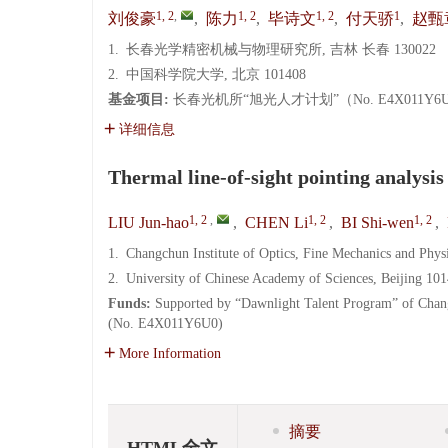
1, 2
,
1, 2
1, 2
1
刘俊豪
,
陈力
,
毕诗文
,
付天骄
,
赵甄
1.
长春光学精密机械与物理研究所, 吉林 长春 130022
2.
中国科学院大学, 北京 101408
基金项目:
长春光机所“旭光人才计划”（No. E4X011Y6
详细信息
Thermal line-of-sight pointing analysi
1, 2
,
1, 2
1, 2
LIU Jun-hao
,
CHEN Li
,
BI Shi-wen
,
1.
Changchun Institute of Optics, Fine Mechanics and Phys
2.
University of Chinese Academy of Sciences, Beijing 10
Funds:
Supported by “Dawnlight Talent Program” of Chang
(No. E4X011Y6U0)
More Information
摘要
HTML全文