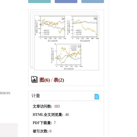
图(6)
/
表(2)
iences
计量
文章访问数:
103
HTML全文浏览量:
40
PDF下载量:
7
被引次数:
0