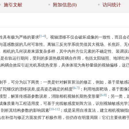
施引文献
附加信息
(0)
访问统计
[
1
-
4
]
性具有极为严格的要求
。视轴漂移不仅会破坏成像的一致性，而且会
与遥感数据的几何可靠性。离轴三反光学系统凭借其大视场、长焦距、无
。相机的几何误差来源复杂多样，其中内外方位元素的不确定性、装调误
其是在轨运行期间，受到的多源热载荷耦合作用，包括太阳辐照、地球红
结构耦合效应引起光机系统热变形，具体体现为角秒量级的视轴偏移，这
制手，可分为以下两类：一类是针对解算算法的修正，例如，基于星敏感
[
6
-
7
]
了陀螺仪的漂移误差,提高姿态确定的精度
；利用地面靶场，基于图像
[
8
-
9
]
模型，解算传感器参数误差，消除相机视轴长期热变形量
；另一类，
成像质量与工程适用度，可基于光线敏感度矩阵方法，识别视轴敏感光学
[
10
-
11
]
，剖析其结构参数的影响因素
；或是采用自准直法，建立相机视轴指
法在补偿与修正方面发挥了积极作用，但仍存在明显局限：它们主要依赖