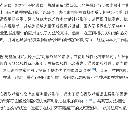
态角度, 参数辨识是“温度—视轴偏移”模型落地的关键环节，传统最小二乘
计与信号处理领域形成了以M估计为代表的鲁棒回归体系，其中迭代重加
自适应更新权重，逐步降低大残差样本对估计的影响，从而提升抗噪声、
架与实现细节，并成为后续大量工程应用的基础。国内学术界也较早将IRL
测量数据处理中的应用提供了方法论支撑。然而，在空间相机视轴指向热
辨识、并与热试验/仿真数据融合验证的研究仍相对有限，这也为本文工作
“离群值”和“大噪声点”对最终解的影响，在使用线性化方求解时，初始
可以嵌入到非线性优化框架，在每次线性化步骤内，通过加权处理，使当
[
16
]
定、更准确的搜索方向，提高了整体优化的收敛成功率
。目前，空间相机
，在其工作时，星点识别可能出错，采用迭代加权最小二乘法能在求解姿
时质心提取精度对姿态角度测量的影响，得出了质心提取精度是主要影响因
[
17
-
19
]
功缓解了图像检测器随机噪声对质心提取的影响
。与其它方法相比
指向热分析试验，验证了在模拟不同温度下的光斑漂移时，该算法可对质