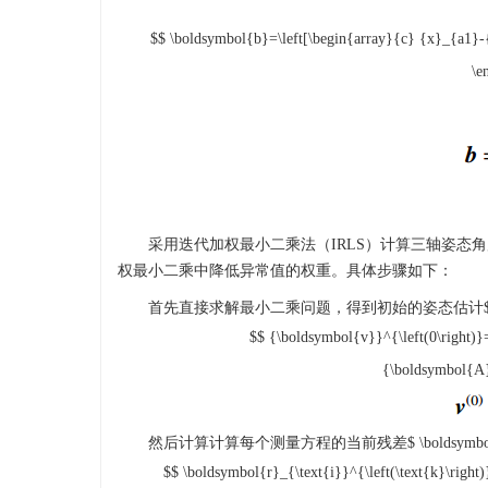
$$ \boldsymbol{b}=\left[\begin{array}{c} {x}_{a1}
\e
采用迭代加权最小二乘法（IRLS）计算三轴姿
权最小二乘中降低异常值的权重。具体步骤如下：
首先直接求解最小二乘问题，得到初始的姿态估计
$$ {\boldsymbol{v}}^{\left(0\right
{\boldsymbol{A}
然后计算计算每个测量方程的当前残差
$ \boldsymbo
$$ \boldsymbol{r}_{\text{i}}^{\left(\text{k}\righ