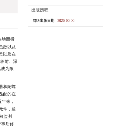
出版历程
网络出版日期:
2026-06-06
在地面投
色散以及
差以及在
外辐射、深
已成为限
器和陀螺
匹配的在
近年来，
元件，通
向监测，
于事后修