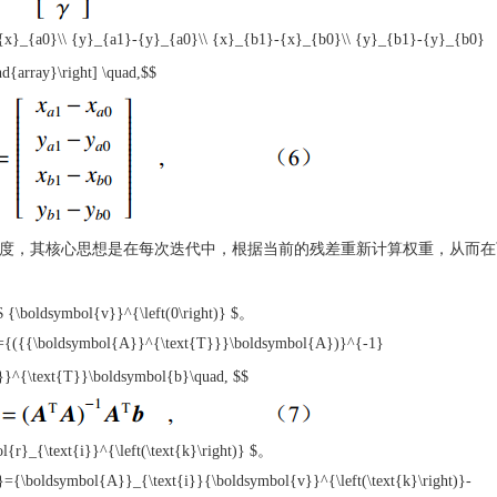
-{x}_{a0}\\ {y}_{a1}-{y}_{a0}\\ {x}_{b1}-{x}_{b0}\\ {y}_{b1}-{y}_{b0}
nd{array}\right] \quad,$$
态角度，其核心思想是在每次迭代中，根据当前的残差重新计算权重，从而
$ {\boldsymbol{v}}^{\left(0\right)} $
。
)}={({{\boldsymbol{A}}^{\text{T}}}\boldsymbol{A})}^{-1}
}^{\text{T}}\boldsymbol{b}\quad, $$
l{r}_{\text{i}}^{\left(\text{k}\right)} $
。
t)}={\boldsymbol{A}}_{\text{i}}{\boldsymbol{v}}^{\left(\text{k}\right)}-