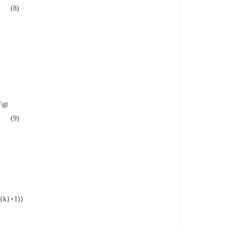
(8)
\gt
(9)
{k}+1)}