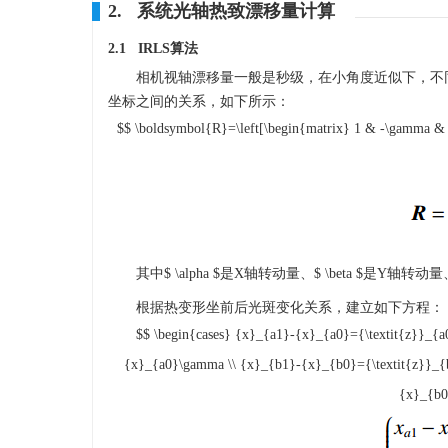
2. 系统光轴热致漂移量计算
2.1 IRLS算法
相机视轴漂移量一般是秒级，在小角度近似下，不
坐标之间的关系，如下所示：
$$ \boldsymbol{R}=\left[\begin{matrix} 1 & -\gamma & \b
其中
$ \alpha $
是X轴转动量、
$ \beta $
是Y轴转动量
根据热变形坐前后光斑变化关系，建立如下方程：
$$ \begin{cases} {x}_{a1}-{x}_{a0}={\textit{z}}_{a
{x}_{a0}\gamma \\ {x}_{b1}-{x}_{b0}={\textit{z}}_{b
{x}_{b0