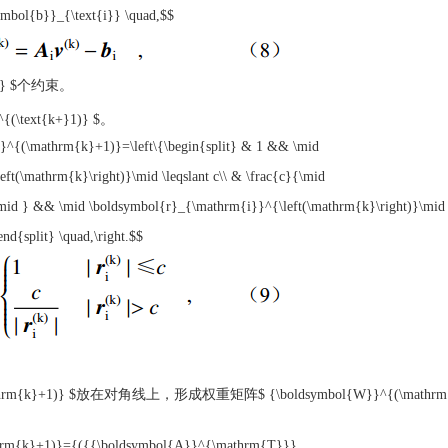
ymbol{b}}_{\text{i}} \quad,$$
i} $
个约束。
^{(\text{k+}1)} $
。
^{(\mathrm{k}+1)}=\left\{\begin{split} & 1 && \mid
t(\mathrm{k}\right)}\mid \leqslant c\\ & \frac{c}{\mid
mid } && \mid \boldsymbol{r}_{\mathrm{i}}^{\left(\mathrm{k}\right)}\mid 
end{split} \quad,\right.$$
hrm{k}+1)} $
放在对角线上，形成权重矩阵
$ {\boldsymbol{W}}^{(\mathrm
thrm{k}+1)}={({{\boldsymbol{A}}^{\mathrm{T}}}