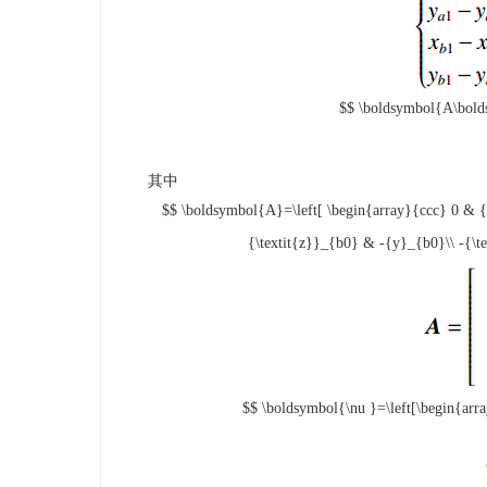
$$ \boldsymbol{A\bold
其中
$$ \boldsymbol{A}=\left[ \begin{array}{ccc} 0 & {
{\textit{z}}_{b0} & -{y}_{b0}\\ -{\t
$$ \boldsymbol{\nu }=\left[\begin{array