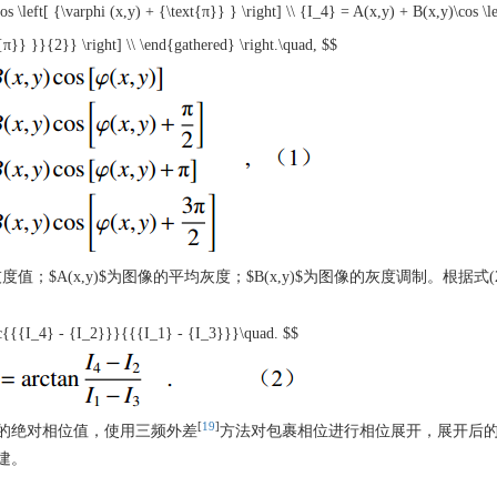
s \left[ {\varphi (x,y) + {\text{π}} } \right] \\ {I_4} = A(x,y) + B(x,y)\cos \le
{π}} }}{2}} \right] \\ \end{gathered} \right.\quad, $$
灰度值；
$A(x,y)$
为图像的平均灰度；
$B(x,y)$
为图像的灰度调制。根据式(
rac{{{I_4} - {I_2}}}{{{I_1} - {I_3}}}\quad. $$
[
19
]
的绝对相位值，使用三频外差
方法对包裹相位进行相位展开，展开后
建。