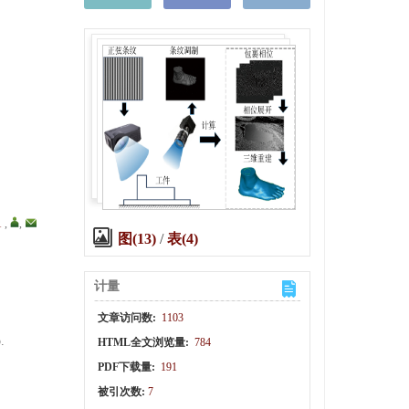
1
,
,
图(13)
/
表(4)
计量
文章访问数:
1103
.
HTML全文浏览量:
784
PDF下载量:
191
被引次数:
7