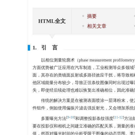
摘要
HTML全文
相关文章
1. 引 言
以相位测量轮廓术（phase measurement profilomet
[
方面优势被广泛应用在汽车制造，工业检测等众多领域
面，其存在的类镜面反射或多路径效应干扰，将导致相
他区域能量分布较少，导致正弦条纹图像同时出现过曝
失，即使经后续处理也难以恢复出准确相位，因此准确
传统的解决方案是在被测表面喷涂一层薄粉末，使
件组件，例如使用偏振片滤去强反射光，又会增加系统
[
9
-
10
]
[
11
-
12
]
多重曝光方法
和调整投影条纹强度
方法
要在投影仪和相机之间建立准确的匹配关系，测量的准
值，然而对曝光时间的分析受限于图像的动态范围。李