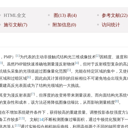
HTML全文
图
(13)
表
(4)
参考文献
(22)
施引文献
(7)
附加信息
(0)
访问统计
[
1
]
[
2
]
ry，PMP）
为代表的主动非接触式结构光三维成像技术
因精度、速度和
3
]
[
4
]
。虽然PMP能快速准确地测量漫反射物体
，但对于反射模型复杂的高
[
5
]
机镜头采集的光强值超过图像量化范围
。光能在特定区域的集中，又使
[
6
]
区域和过暗区域
，因此由其计算得到的目标相位不可避免地会出现失真
重建高反光表面成为了结构光领域的一大挑战。
[
7
]
其变为漫反射表面
，但厚度的改变将带来测量误差。而向面结构光系统
[
8
]
的复杂性和成本，该方法还将降低图像信噪比，从而影响测量精度
。
能在不增加系统硬件条件下，获得较高的重建质量。调整投影条纹强度方
[
13
]
备工作较多
。 文献[
14
]不断检测图像过曝面积，通过牛顿优化预测下
[
15
]
兆杰等人
通过实验拟合相机响应曲线，利用高低两个不同的辐照度迭