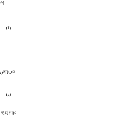
ft[
(1)
2)可以得
(2)
的绝对相位