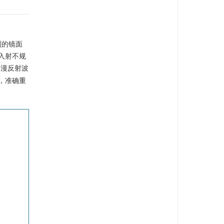
烈的镜面
入射不规
的漫反射波
，准确重