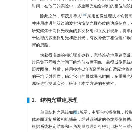
时间，在他们的实验中，多重曝光融合得到的相位能较
[
16
]
除此之外，李茂月等人
采用图像处理技术恢复
并使用改进的双边滤波方法恢复光栅条纹的边缘信息，有
研究聚焦于高反光表面的多次反射和互反射现象，将单
干区域的多重反射光和散射光，有效降低了相位饱和误
新的思路。
为获得准确的相机曝光参数，完整准确地重建高反
过采集不同曝光时间下的均匀灰度图像，获得成像系统
照度图像。然后，使用模糊C均值聚类算法自适应地将
的平均反射强度，确定它们的最优曝光时间，多重曝光
属板进行测试实验，验证了本文方法的有效性。
2. 结构光重建原理
单目结构光系统如
图1
所示，主要包括摄像机，投
体表面调制后被相机捕获，经过调制后的条纹图像将携
根据系统标定结果和三角测量原理即可得到目标的三维