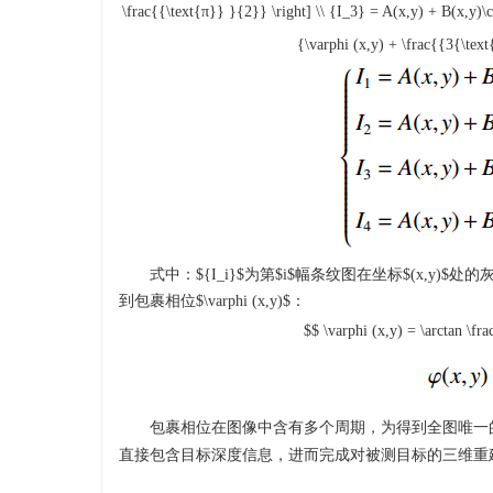
\frac{{\text{π}} }{2}} \right] \\ {I_3} = A(x,y) + B(x,y)\co
{\varphi (x,y) + \frac{{3{\text
式中：
${I_i}$
为第
$i$
幅条纹图在坐标
$(x,y)$
处的
到包裹相位
$\varphi (x,y)$
：
$$ \varphi (x,y) = \arctan \f
包裹相位在图像中含有多个周期，为得到全图唯一
直接包含目标深度信息，进而完成对被测目标的三维重