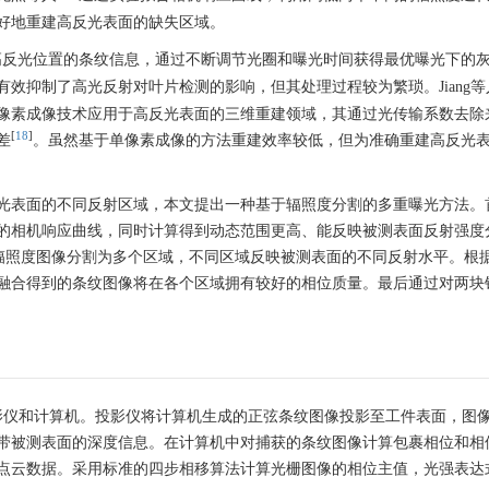
好地重建高反光表面的缺失区域。
高反光位置的条纹信息，通过不断调节光圈和曝光时间获得最优曝光下的
效抑制了高光反射对叶片检测的影响，但其处理过程较为繁琐。Jiang等
像素成像技术应用于高反光表面的三维重建领域，其通过光传输系数去除
[
18
]
差
。虽然基于单像素成像的方法重建效率较低，但为准确重建高反光
光表面的不同反射区域，本文提出一种基于辐照度分割的多重曝光方法。
的相机响应曲线，同时计算得到动态范围更高、能反映被测表面反射强度
辐照度图像分割为多个区域，不同区域反映被测表面的不同反射水平。根
融合得到的条纹图像将在各个区域拥有较好的相位质量。最后通过对两块
影仪和计算机。投影仪将计算机生成的正弦条纹图像投影至工件表面，图
带被测表面的深度信息。在计算机中对捕获的条纹图像计算包裹相位和相
点云数据。采用标准的四步相移算法计算光栅图像的相位主值，光强表达