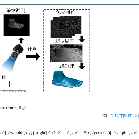
tructured light
下载:
全尺寸图片
ft[ {\varphi (x,y)} \right] \\ {I_2} = A(x,y) + B(x,y)\cos \left[ {\varphi (x,y)