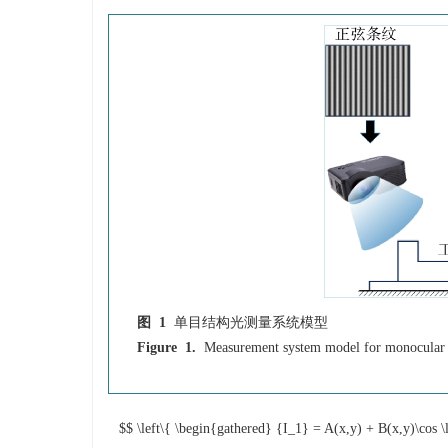
图 1
单目结构光测量系统模型
Figure 1.
Measurement system model for monocular s
$$ \left\{ \begin{gathered} {I_1} = A(x,y) + B(x,y)\cos \le