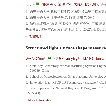
1
,
1
2
1
1
汪运
,
郭建英
,
梁浚哲
,
朱峰
,
陈光希
,
任
1.
西安交通大学 机械工程学院 机械制造系统工程国家重点实
2.
西安交通大学 微电子学院, 陕西 西安 710049
3.
新拓三维技术(深圳)有限公司 创新实验室, 广东 深圳 5
基金项目:
国家重点研发计划项目（No. 2022YFB4601
详细信息
Structured light surface shape measure
1
,
1
WANG Yun
,
GUO Jian-ying
,
LIANG Jun-zh
1.
State Key Laboratory for Manufacturing Systems Enginee
710049, China
2.
School of Microelectronics, Xi’an Jiaotong University,
3.
Innovation Lab, XTOP 3D Technology (Shenzhen) Co. L
Funds:
Supported by National Key R & D Program of Chin
52275543)
More Information