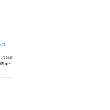
幻灯片
片仅能表
光表面的