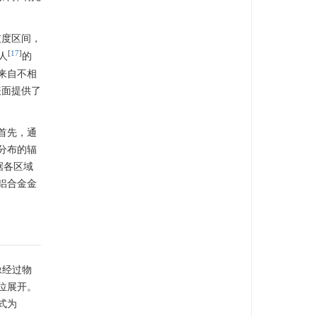
灰度区间，
[
17
]
人
的
来自不相
表面提供了
首先，通
分布的辐
据各区域
铝合金金
像经过物
位展开。
式为