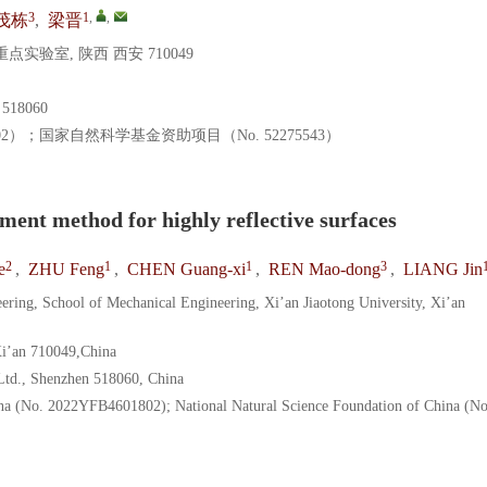
3
1
,
,
茂栋
,
梁晋
验室, 陕西 西安 710049
18060
802）；国家自然科学基金资助项目（No. 52275543）
ment method for highly reflective surfaces
2
1
1
3
e
,
ZHU Feng
,
CHEN Guang-xi
,
REN Mao-dong
,
LIANG Jin
ring, School of Mechanical Engineering, Xi’an Jiaotong University, Xi’an
 Xi’an 710049,China
td., Shenzhen 518060, China
a (No. 2022YFB4601802); National Natural Science Foundation of China (No