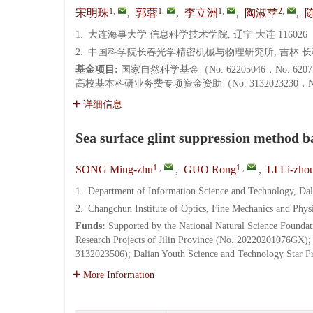
1
,
1
,
1
,
2
,
宋明珠
,
郭蓉
,
李立洲
,
陶淑苹
,
1.
大连海事大学 信息科学技术学院, 辽宁 大连 116026
2.
中国科学院长春光学精密机械与物理研究所, 吉林 长春 
基金项目:
国家自然科学基金（No. 62205046，No. 620
高校基本科研业务费专项资金资助（No. 3132023230，No
详细信息
Sea surface glint suppression method b
1
,
1
,
SONG Ming-zhu
,
GUO Rong
,
LI Li-zho
1.
Department of Information Science and Technology, Dal
2.
Changchun Institute of Optics, Fine Mechanics and Phy
Funds:
Supported by the National Natural Science Founda
Research Projects of Jilin Province (No. 20220201076GX);
3132023506); Dalian Youth Science and Technology Star P
More Information