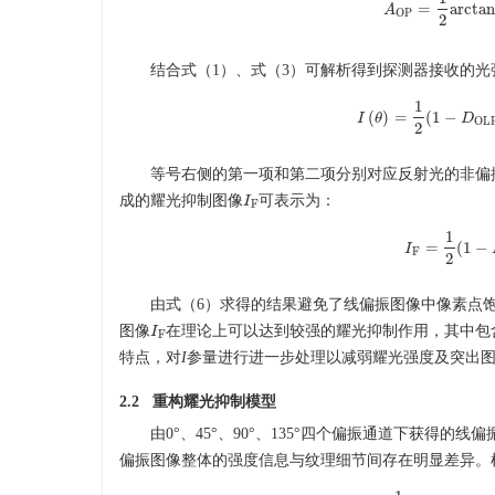
=
a
r
c
t
a
A
A
OP
=
1
2
a
r
c
OP
2
结合式（1）、式（3）可解析得到探测器接收的
1
(
)
=
(
1
−
I
θ
I
(
θ
)
=
1
2
(
1
D
−
D
O
OL
2
等号右侧的第一项和第二项分别对应反射光的非偏
成的耀光抑制图像
可表示为：
I
I
F
F
1
=
(
1
−
I
I
F
=
1
2
(
1
−
F
2
由式（6）求得的结果避免了线偏振图像中像素点
图像
在理论上可以达到较强的耀光抑制作用，其中包
I
I
F
F
特点，对
I
参量进行进一步处理以减弱耀光强度及突出
2.2 重构耀光抑制模型
由0°、45°、90°、135°四个偏振通道下获
偏振图像整体的强度信息与纹理细节间存在明显差异。