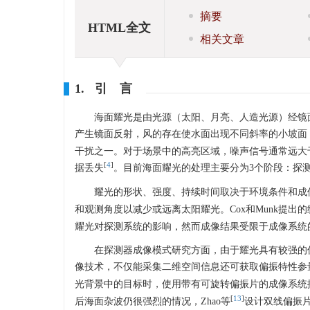
摘要
HTML全文
相关文章
1. 引 言
海面耀光是由光源（太阳、月亮、人造光源）经镜
产生镜面反射，风的存在使水面出现不同斜率的小坡面
干扰之一。对于场景中的高亮区域，噪声信号通常远大
[
4
]
据丢失
。目前海面耀光的处理主要分为3个阶段：探
耀光的形状、强度、持续时间取决于环境条件和成
和观测角度以减少或远离太阳耀光。Cox和Munk提
耀光对探测系统的影响，然而成像结果受限于成像系统
在探测器成像模式研究方面，由于耀光具有较强的
像技术，不仅能采集二维空间信息还可获取偏振特性参
光背景中的目标时，使用带有可旋转偏振片的成像系统
[
13
]
后海面杂波仍很强烈的情况，Zhao等
设计双线偏振