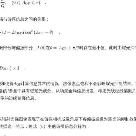
⩽
⩽
n
,
(
0
)
.
A
π
t
a
n
U
Q
,
(
0
⩽
A
OP
⩽
π
)
.
OP
Q
光强与偏振信息之间的关系：
2
)
+
cos
(
−
)
,
LP
I
)
I
+
D
D
OLP
I
I
cos
2
(
A
OP
A
−
θ
)
,
θ
P
OLP
OP
(
)
=
±
/
2
振部分与偏振部分，
在
时存在最小值。此时由耀光抑
I
I
(
θ
θ
)
θ
θ
=
A
OP
A
±
π
/
π
2
π
2
OP
)
×
.
D
D
OLP
)
×
I
.
I
OLP
饱和使得
A
计算信息异常的情况，故像素点饱和不会影响耀光抑制结果。
OP
含的
I
参量中具有强耀光成分。从场景全局信息出发，考虑光线经线偏振
图像的边缘轮廓信息。
得的线偏振辐射光强图像表现了在偏振相机成像角度下各偏振通道对耀光的抑制效
根据这一特点，将式（6）中的偏振信息分解为：