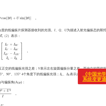
cos
(
2
)
+
sin
(
2
)
]
,
Q
Q
cos
(
2
θ
θ
)
+
U
sin
U
(
2
θ
)
]
,
θ
角度的线偏振片探测器接收到的光强。
I
、
Q
、
U
为描述入射光偏振态的斯
式（2）表示：
⎡
⎤
+
I
I
0
°
90
°
⎢
⎥
⎢
⎥
−
I
I
⎢
⎥
0
°
90
°
,
0
°
+
I
90
°
I
0
°
−
I
90
°
I
45
°
−
I
135
°
I
L
−
I
R
]
,
⎣
⎦
−
I
I
45
°
135
°
−
I
I
L
R
互正交的线偏振光强之差；
V
表示左右旋圆偏振分量之差，而光中的圆偏
5°、90°、135° 4个角度下的线偏振光强；
、
表示左右旋圆偏振强度
I
I
L
I
I
R
L
R
)与偏振角(
A
)：
OP
−
−
−
−
−
−
−
《中国光学(中英
2
2
+
Q
U
,
Q
2
+
U
2
I
,
系统变更通知！
I
U