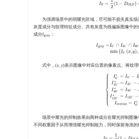
1
=
(
1
−
)
I
I
F
=
1
2
(
1
D
−
D
OL
F
OLP
2
为强调场景中的弱耀光区域，尽可能不损失真实场
灰度成分与纹理特征成分。共有灰度为线偏振图像中的
成分
I
：
gray
=
∩
∩
I
I
I
I
gray
0
°
45
°
90
I
gray
=
I
0
°
∩
I
45
°
∩
I
90
°
∩
I
min
{
(
,
)
,
I
x
y
0
°
式中，(
x
,
y
)表示图像中对应位置的像素点。将纹理
⎧
⎪
⎪
∗
⎪
=
−
I
I
I
⎪
0
°
⎪
0
°
⎪
⎪
∗
=
−
I
I
45
°
⎨
45
°
∗
=
−
⎪
I
I
{
I
0
°
∗
=
I
0
°
−
I
0
°
∩
I
⎪
90
°
⎪
90
°
⎪
⎪
⎪
∗
=
−
⎩
⎪
I
I
135
°
135
°
∗
=
I
I
texture
0
°
场景中耀光的抑制效果由两种成分在耀光抑制图像
不同权重因子从而增强耀光抑制能力，同时保留海浪的
1
=
(
1
−
I
I
N
=
1
4
(
1
−
D
D
OL