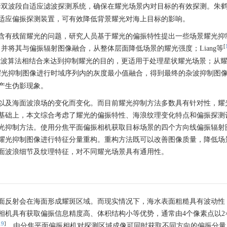
套双波段自适应滤波探测系统，确保在耀光场景内对目标的有效探测。朱
适应偏振探测装置，可有效降低背景耀光对海上目标的影响。
含有残留耀光的问题，研究人员基于耀光的偏振特性提出一些场景耀光抑
[
并将其与偏振辐射图像融合，从整体层面降低场景的耀光强度；Liang等
滤波算法相结合来达到抑制耀光的目的，更适用于处理星状耀光场景；从
耀光抑制图像进行时域序列内的灰度最小值融合，得到最终的杂波抑制图
产生伪影现象。
以及海面波浪场的变化而变化。而目前耀光抑制方法多数具有针对性，耀
基础上，本文综合考虑了耀光的偏振特性、海浪纹理变化特点和偏振探测
光抑制方法。使用分焦平面偏振相机获取目标场景的四个方向线偏振辐射
耀光抑制图像进行特征分量重构。重构方法既可以改善图像质量，降低场
面波浪细节及纹理特征，对不同耀光场景具有通用性。
面反射会在海面形成耀斑区域。而现实情况下，海水表面粗糙具有波动性
机具有获取偏振信息精度高、体积结构小等优势，通常由4个像素点以2×
19
]
。由分焦平面偏振相机对探测区域成像可同时获取不同方向的偏振分量