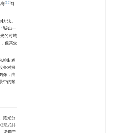
[
15
]
鹤骞
针
制方法。
17
]
提出一
耀光的时域
像，但其受
光抑制程
设备对探
图像，由
景中的耀
，耀光分
2形式排
，适用于