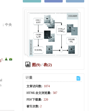
GX）；中央
1
,
,
g
图(9)
/
表(2)
计量
al
o.
文章访问数:
1074
HTML全文浏览量:
587
PDF下载量:
220
被引次数:
2