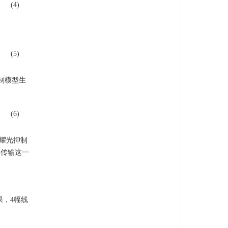
(4)
(5)
制模型生
(6)
耀光抑制
片传输这一
果，4幅线