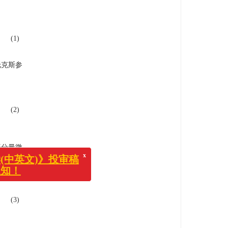
(1)
托克斯参
(2)
振分量微
。
x
文)》投审稿
(3)