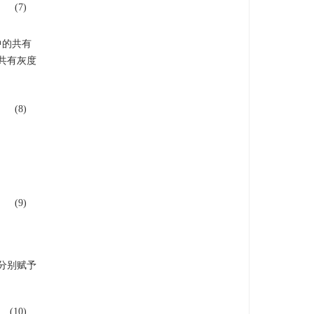
(7)
中的共有
共有灰度
(8)
(9)
90
°
∩
I
135
°
I
135
°
∗
=
I
135
°
−
I
0
°
∩
I
45
°
∩
I
90
°
∩
I
135
°
I
texture
=
I
0
°
∗
+
I
45
°
∗
+
I
90
°
分别赋予
(10)