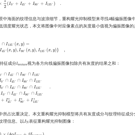
1
×
(
+
+
+
)
.
P
)
×
1
2
(
I
I
0
°
+
I
45
I
°
+
I
90
I
°
+
I
135
I
°
)
.
0
°
45
°
90
°
135
°
2
景中海面的纹理信息与波浪细节，重构耀光抑制模型来寻找4幅偏振图像
低强度耀光状态，本文将图像中对应像素点的灰度最小值视为偏振图像的
∩
(
,
)
=
I
x
y
°
135
°
135
°
(
x
,
y
)
=
min
{
I
0
°
(
x
,
y
)
,
I
45
°
(
x
,
y
)
,
I
90
°
(
x
,
y
)
,
I
135
°
(
x
,
y
)
}
,
(
,
)
,
(
,
)
,
(
,
)
}
,
I
x
y
I
x
y
I
x
y
45
°
90
°
135
°
特征成分
I
视为各方向线偏振图像扣除共有灰度的结果之和：
texture
∩
∩
∩
I
I
I
0
°
45
°
90
°
135
°
∩
∩
∩
I
I
I
I
0
°
45
°
90
°
135
°
∩
∩
∩
.
I
I
I
I
45
°
∩
I
90
°
∩
I
135
°
I
45
°
∗
=
I
45
°
−
I
0
°
∩
I
45
°
∩
I
90
°
∩
I
135
°
I
90
°
∗
=
I
90
°
−
I
0
°
∩
I
45
°
∩
I
0
°
45
°
90
°
135
°
∩
∩
∩
I
I
I
I
0
°
45
°
90
°
135
°
∗
∗
∗
+
+
+
I
I
I
45
°
90
°
135
°
中所占比重决定。本文重构耀光抑制模型将共有灰度成分与纹理特征成分
纹理信息。以
表征重构耀光抑制图像：
I
I
N
N
)
×
(
4
+
)
,
P
)
×
(
4
α
α
I
gray
I
+
β
I
texture
β
I
)
,