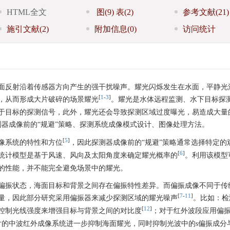
HTML全文
图
(9)
表
(2)
参考文献
(21)
施引文献
(2)
附加信息
(0)
访问统计
面反射沿着传感器方向产生的强干扰噪声。耀光闪烁发生在水面，平静光
[
1
-
3
]
，从而形成大片破碎的场景耀光
。耀光是水体远程监测、水下目标探
于目标的探测信号，此外，耀光还会导致探测区域过度曝光，易造成大量
测器成像前的“规避”策略、探测系统成像模式设计、图像处理方法。
[
5
]
像系统的特性和方位
，因此探测器成像前的“规避”策略通常选择特定的
[
6
]
出的统计模型是基于风速、风向及太阳角度来确定耀光概率的
。利用该模型
的性能，并不能完全避免场景中的耀光。
偏振状态，海面目标和背景之间存在偏振特性差异。而偏振成像不同于传
[
7
-
11
]
量，因此部分研究采用偏振器来减少探测区域的耀光噪声
。比如：检
[
12
]
控制光线强度来增强目标与背景之间的对比度
；对于红外波段应用偏
片的中波红外成像系统进一步抑制海面耀光，同时抑制光波中的s偏振成分