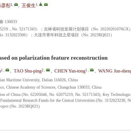
1
,
1
,
,
陈彦彤
,
王俊生
130033
75219，No. 52171343）；吉林省科技发展计划项目（No. 20220201076
. 3132023506）；大连市青年科技之星项目（No. 2023RQ021）
ased on polarization feature reconstruction
1
,
2
,
1
,
u
,
TAO Shu-ping
,
CHEN Yan-tong
,
WANG Jun-shen
ian Maritime University, Dalian 116026, China
sics, Chinese Academy of Sciences, Changchun 130033, China
tion of China (No. 62205046, No. 62075219, No. 52171343); Key Technologic
 Fundamental Research Funds for the Central Universities (No. 3132023230, N
roject (No. 2023RQ021)