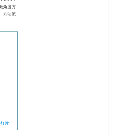
振角度方
。方法流
幻灯片