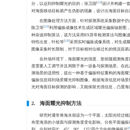
[
14
]
分，以达到抑制耀光的目的；张卫国
设计并构建一
对海面移动目标易产生伪影的现象，设计出海面目标自
在图像处理方法方面，针对探测系统采集数据中仍
[
16
]
陈卫等
利用偏振成像技术生成区域耀光偏振辐射图，
种杂波抑制算法，该方法采用RX异常检测算法与图像
[
18
]
特性出发，叶松等
采用实时偏振成像系统，对生成
图像采集时长限制，对于目标相对位移过长的情况容易
在外场环境下，海面耀光的强度、形状随观测角度
度需要人工调节并且局限于单一设备与探测场景。在此
测场景的适用性，提出一种基于偏振特征重构的海面耀
偏振信息得到场景耀光抑制图像。根据海浪信息对场景
光对海面目标探测的影响，又能保留光强信息，凸显海
2. 海面耀光抑制方法
研究时通常将海水假设为一个平面，太阳光经过镜
布受海浪的小坡面与探测角度变化影响。分焦平面偏振相
[
列，分别对应0°、45°、90°、135°四个方向的微偏振片