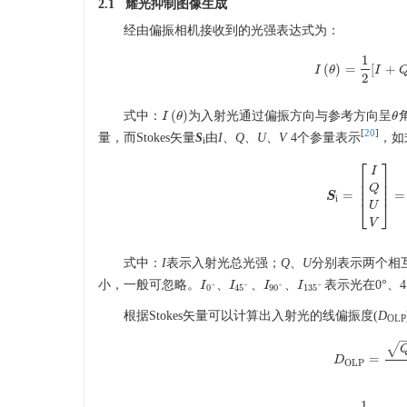
2.1 耀光抑制图像生成
经由偏振相机接收到的光强表达式为：
1
(
)
=
[
+
I
θ
I
(
θ
)
=
I
1
2
[
I
+
2
(
)
式中：
为入射光通过偏振方向与参考方向呈
I
I
(
θ
θ
)
θ
θ
[
20
]
量，而Stokes矢量
S
由
I
、
Q
、
U
、
V
4个参量表示
，如
i
⎡
⎤
I
⎢
⎥
⎢
⎥
Q
⎢
⎥
=
=
S
S
i
=
[
I
Q
U
V
]
=
[
I
i
⎣
⎦
U
V
式中：
I
表示入射光总光强；
Q
、
U
分别表示两个相
小，一般可忽略。
、
、
、
表示光在0°、4
I
I
0
°
I
I
45
°
I
I
90
°
I
I
135
°
0
°
45
°
90
°
135
°
根据Stokes矢量可以计算出入射光的线偏振度(
D
OLP
√
=
D
D
OLP
=
OLP
1