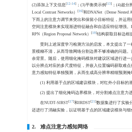
[
12
-
14
]
[
13
]
(2)添加上下文信息
；(3)平衡类示例
；(4)超分
[
16
]
Local Contrast Networks）
和DNANet（Dense Nested At
下而上的注意力调节来突出和保留小目标特征，并运用循
空间注意模块来实现渐进特征融合和自适应特征增强。IAANet（Inter
[
19
]
RPN（Region Proposal Network）
结构获取目标边框提取
受到上述深度学习检测方法的启发，本文提出了一
景模糊不清，从而导致网络分割边界不够准确的问题。
余背景。随后，使用细化掩码模块对建议区域进行进一
以分辨点对应的多尺度特征，并嵌入位置编码获取难点
意力感知特征单独预测，从而生成高分辨率精细预测掩
(1) 利用基于点的区域建议模块，对红外小目标
(2) 提出了细化掩码边界模块，对分割难点注意
[
17
]
[
21
]
在NUDT-SIRST
和IRDST
数据集进行了实验
还进行了消融实验，以证明基于点的区域建议模块与细
2. 难点注意力感知网络