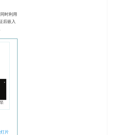
，同时利用
征后嵌入
。
幻灯片