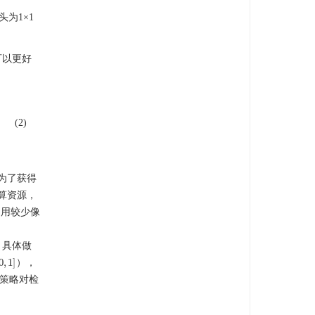
头为1×1
可以更好
(2)
为了获得
算资源，
占用较少像
。具体做
0
,
1
]
），
,
1
]
策略对检