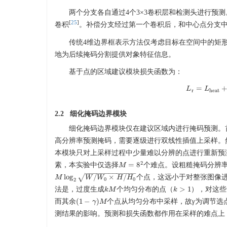
两个分支各自通过4个3×3卷积层和检测头进行预测。每个卷
[
25
]
卷积
。补偿分支经过第一个卷积后，和中心点分支
传统4维边界框表示方法仅考虑目标在空间中的矩
地为后续掩码分割提供对象特征信息。
基于点的区域建议模块损失函数为：
=
L
L
r
=
L
L
heat
+
r
heat
2.2 细化掩码边界模块
细化掩码边界模块仅在建议区域内进行掩码预测。
高分辨率预测掩码，需要逐级进行双线性插值上采样。
本模块只对上采样过程中少量难以分辨的点进行重新预
2
=
8
素，本实验中仅选择
个难点。设粗糙掩码分辨
M
M
=
8
2
−
−
−
−
−
−
−
−
−
−
−
−
−
log
/
×
/
√
个点，这远小于对整张图像
M
M
log
2
W
/
W
W
0
×
H
W
/
H
0
H
H
0
0
2
>
1
法是，过度生成
个均匀分布的点（
），对这些
k
k
M
M
k
k
>
1
(
1
−
)
而其余
个点从均匀分布中采样，故
γ
为调节选
(
1
−
γ
)
M
γ
M
测结果的影响。预测和损失函数都作用在采样的难点上