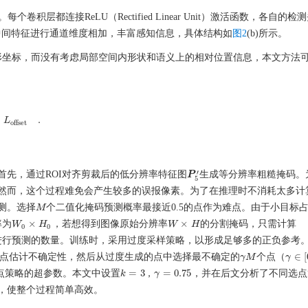
积层都连接ReLU（Rectified Linear Unit）激活函数，各自的检测
中间特征进行通道维度相加，丰富感知信息，具体结构如
图2
(b)所示。
形坐标，而没有考虑局部空间内形状和语义上的相对位置信息，本文方法
+
.
L
L
offset
.
offset
′
首先，通过ROI对齐剪裁后的低分辨率特征图
生成等分辨率粗糙掩码。
P
P
5
′
5
然而，这个过程难免会产生较多的误报像素。为了在推理时不消耗太多计
测。选择
个二值化掩码预测概率最接近0.5的点作为难点。由于小目标
M
M
×
×
率为
，若想得到图像原始分辨率
的分割掩码，只需计算
W
W
0
×
H
0
H
W
W
×
H
H
0
0
进行预测的数量。训练时，采用过度采样策略，以形成足够多的正负参考
∈
[
点估计不确定性，然后从过度生成的点中选择最不确定的
个点（
γ
γ
M
M
γ
γ
∈
[
0
=
3
=
0.75
点策略的超参数。本文中设置
，
，并在后文分析了不同选点
k
k
=
3
γ
γ
=
0.75
，使整个过程简单高效。