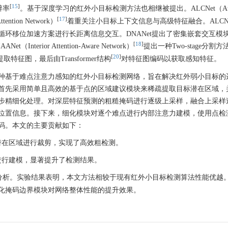
[
15
]
辨率
。基于深度学习的红外小目标检测方法也相继被提出。ALCNet（Attent
[
17
]
tention Network）
着重关注小目标上下文信息与高级特征融合。ALCN
环移位加速方案进行长距离信息交互。DNANet提出了密集嵌套交互模
[
18
]
ior Attention-Aware Network）
提出一种Two-stage分割
[
20
]
特征图，最后由Transformer结构
对特征图编码以获取感知特征。
种基于难点注意力感知的红外小目标检测网络，旨在解决红外弱小目标的
首先采用简单且高效的基于点的区域建议模块来稀疏提取目标潜在区域，
步精细化处理。对深层特征预测的粗糙掩码进行逐级上采样，融合上采样
位置信息。接下来，细化模块对逐个难点进行内部注意力建模，使用点检
码。本文的主要贡献如下：
的潜在区域进行裁剪，实现了高效粗检测。
力进行建模，显著提升了检测结果。
分析。实验结果表明，本文方法相较于现有红外小目标检测算法性能优越
化掩码边界模块对网络整体性能的提升效果。