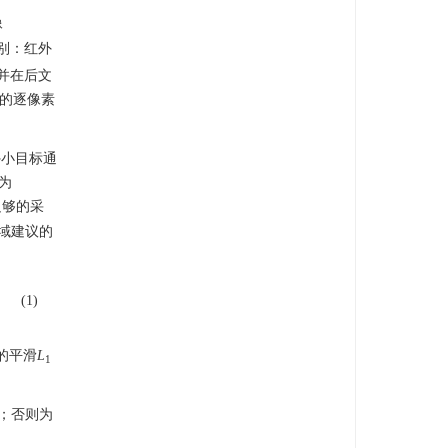
像
别：红外
并在后文
的逐像素
外小目标通
为
足够的采
区域建议的
(1)
的平滑
L
1
1；否则为