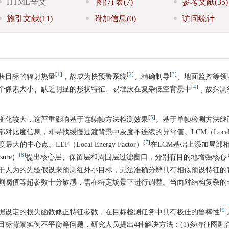
HTML全文
图
(7)
表
(7)
参考文献
(35)
施引文献
(11)
附加信息
(0)
访问统计
[
1
]
[
2
]
[
3
]
获目标的辐射热量
，故成为快预警系统
、精确制导
、地面监控等领
[
4
]
个像素大小、缺乏明显的形状特征、易埋没在复杂低空背景中
，故探测
[
5
]
变化较大，这严重影响基于连续帧方法检测效果
。基于单帧检测方法继
度信息，即寻找缓慢过渡背景中灰度不连续的异常值。LCM（Local Con
[
7
]
心点。LEF（Local Energy Factor）
在LCM基础上添加局部
[
8
]
sure）
提出核心层、保留层和周围层过滤窗口，分别有目的地增强核心
于人为的先验假设来预测红外小目标，无法准确分辨具有相似预设特征的
割阈值等超参数十分敏感，需在特定场景下进行调整。当面对结构复杂的
[
9
]
据设定的损失函数修正特征参数，在目标检测任务中具有极佳的鲁棒性
标背景实例不平衡等问题，研究人员提出4种解决方法：(1)多特征图融