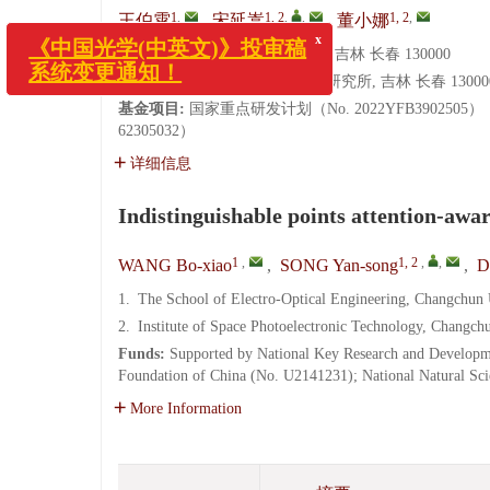
1
,
1, 2
,
,
1, 2
,
王伯霄
,
宋延嵩
,
董小娜
1.
长春理工大学 光电工程学院, 吉林 长春 130000
2.
长春理工大学 空间光电技术研究所, 吉林 长春 13000
基金项目:
国家重点研发计划（No. 2022YFB39025
x
《中国光学(中英文)》投审稿
62305032）
系统变更通知！
详细信息
Indistinguishable points attention-awar
1
,
1, 2
,
,
WANG Bo-xiao
,
SONG Yan-song
,
D
1.
The School of Electro-Optical Engineering, Changchun
2.
Institute of Space Photoelectronic Technology, Changc
Funds:
Supported by National Key Research and Developm
Foundation of China (No. U2141231); National Natural Sc
More Information