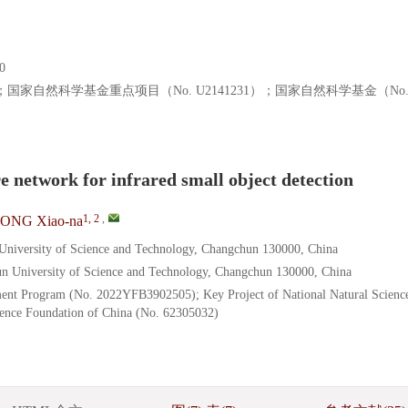
0
05）；国家自然科学基金重点项目（No. U2141231）；国家自然科学基金（No
e network for infrared small object detection
1, 2
,
ONG Xiao-na
 University of Science and Technology, Changchun 130000, China
hun University of Science and Technology, Changchun 130000, China
ent Program (No. 2022YFB3902505); Key Project of National Natural Scienc
ience Foundation of China (No. 62305032)