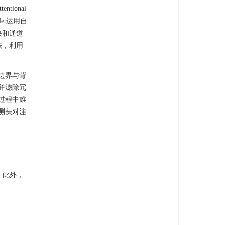
ional
et运用自
块和通道
方法，利用
边界与背
并滤除冗
过程中难
测头对注
。此外，