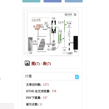
.
图(7)
/
表(7)
计量
e
文章访问数:
1271
HTML全文浏览量:
578
PDF下载量:
137
被引次数:
11