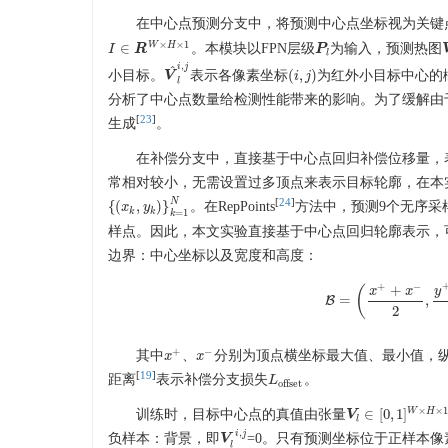
在中心点预测分支中，将预测中心点坐标视为关键
×
×
1
W
H
∈
。本模块以FPN层级
为输入，预测热图
I
R
P
P
l
I
∈
R
W
×
H
×
1
l
,
i
j
^
(
,
)
小目标。
表示各像素坐标
为红外小目标中心的
V
V
^
l
i
,
j
(
i
i
,
j
)
j
l
分析了中心点数量给检测性能带来的影响。为了缓解由
[
23
]
生成
。
在补偿分支中，直接基于中心点回归补偿位移量，
常相对较小，无需设置过多顶点来表示目标轮廓，在本
N
[
24
]
{
(
,
)
}
。在RepPoints
方法中，预测9个无序采
{
(
x
x
k
,
y
y
k
)
}
k
=
1
N
k
k
=
1
k
样点。因此，本文实验直接基于中心点回归轮廓表示，可以
边界：中心坐标以及宽度和高度：
+
−
+
(
y
x
x
=
,
B
B
=
(
x
+
+
x
−
2
2
+
−
其中
、
分别为顶点横坐标最大值、最小值，
x
x
+
x
x
−
[
19
]
距离
表示补偿分支损失
。
L
L
offset
offset
×
×
W
H
∈
[
0
,
1
]
训练时，目标中心点的真值由张量
V
V
l
∈
[
0
,
1
]
W
×
H
×
1
l
,
i
j
负样本：背景，即
=0。只有预测坐标位于正样本
V
V
l
i
,
j
l