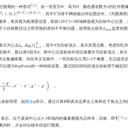
[
22
]
点预测的一种形式
。设一张宽为
W
、高为
H
、颜色通道数为1的红外图
^
l
l
(
/
2
)
×
(
/
2
)
×
1
l
W
H
∈
[
0
,
1
]
2
，其中
为骨干网络输出特征图步长，1为预测类
V
2
l
V
^
l
∈
[
0
,
1
]
(
W
/
2
l
)
×
(
H
/
2
l
)
×
1
l
概率，将其视为检测置信度，取前128个3×3邻域峰值视为目标中心位置，
于小目标数目过少而导致的类别不平衡问题，使用焦点损失
监督热图
L
L
heat
heat
N
{
(
Δ
,
Δ
)
}
表示为
，其中
N
为目标顶点，表示所需点数。考虑到红
{
(
Δ
x
x
k
,
Δ
y
k
y
)
}
k
=
1
N
k
k
=
1
k
实验中，默认将
N
设为4。将中心点坐标加补偿位移量作为目标顶点，表示
样点集偏移量。但在本文实验中，一些目标仅占用2×2个像素，无法提供
视为RepPoints的一种特殊设置。通过回归得到的顶点坐标用于确定
+
−
+
)
y
+
−
+
−
,
−
,
−
,
,
y
+
+
y
−
2
,
x
x
+
−
x
−
x
,
y
+
−
y
y
−
)
,
y
2
纵坐标同理，如
图2
(a)所示。通过计算
B
和真实边界左上角和右下角点之间
B
,
i
j
1
表示，位于真值中心点3×3邻域内的像素都视为正样本：目标，即
=
V
V
l
i
,
j
l
像素内时，才会对位移补偿进行预测。