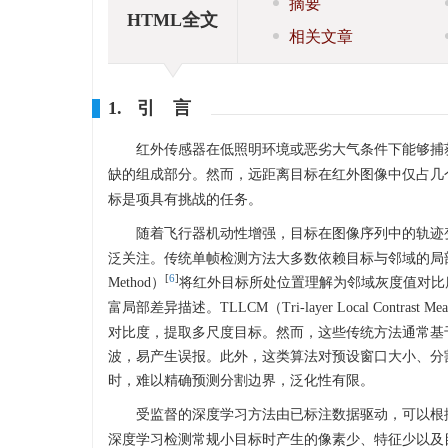
摘要
HTML全文
相关文章
1. 引 言
红外传感器在低照明环境或恶劣大气条件下能够捕
缺的组成部分。然而，远距离目标在红外图像中仅占几
标是项具有挑战的任务。
随着飞行器机动性增强，目标在图像序列中的轨迹
泛关注。传统单帧检测方法大多数依赖目标与邻域的局部对比
[
6
]
Method）
将红外目标所处位置理解为邻域灰度值对比度最大的中
富局部差异描述。TLLCM（Tri-layer Local Contrast Mea
对比度，提取多尺度目标。然而，这些传统方法通常基
波，易产生误报。此外，这类算法对预设窗口大小、分
时，难以精确预测分割边界，泛化性有限。
受监督的深度学习方法由已标注数据驱动，可以根
深度学习检测常规小目标时产生的像素少、特征少以及目