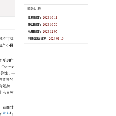
出版历程
收稿日期:
2023-10-11
修回日期:
2023-10-30
录用日期:
2023-12-05
域不可或
网络出版日期:
2024-01-16
红外小目
而受到广
trast
相异性，丰
与背景的
背景杂
非点目标
。在面对
[
10
-
11
]
合
；