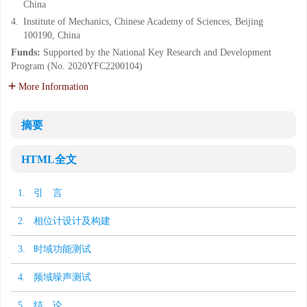
China
4.
Institute of Mechanics, Chinese Academy of Sciences, Beijing
100190, China
Funds:
Supported by the National Key Research and Development
Program (No. 2020YFC2200104)
More Information
摘要
HTML全文
1. 引 言
2. 相位计设计及构建
3. 时域功能测试
4. 频域噪声测试
5. 结 论