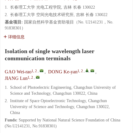
1.
长春理工大学 光电工程学院, 吉林 长春 130022
2.
长春理工大学 空间光电技术研究所, 吉林 长春 130022
基金项目:
国家自然科学基金资助项目（No. U2141231，No.
91838301）
详细信息
Isolation of single wavelength laser
communication terminals
1, 2
,
1, 2
,
,
GAO Wei-rao
,
DONG Ke-yan
,
1, 2
,
JIANG Lun
1.
School of Photoelectric Engineering, Changchun University of
Science and Technology, Changchun 130022, China
2.
Institute of Space Optoelectronic Technology, Changchun
University of Science and Technology, Changchun 130022,
China
Funds:
Supported by National Natural Science Foundation of China
(No.U2141231, No.91838301)