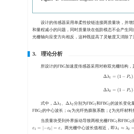
设计的传感器采用单柔性铰链连接两质量块，并增
和量程减小的问题，同时质量块在低阶模态不会产生同
光栅轴向应变方向相反，这种既提高了灵敏度又消除了
3. 理论分析
所设计的FBG加速度传感器采用对称双光栅结构
Δ
=
(
1
−
)
λ
Δ
λ
1
=
(
1
P
−
P
1
e
Δ
=
(
1
−
)
λ
Δ
λ
2
=
(
1
P
−
P
2
e
Δ
Δ
式中，
、
分别为FBG
和FBG
的波长变化
Δ
λ
λ
1
Δ
λ
λ
2
1
2
1
2
FBG
的中心波长；
为光纤热膨胀系数；
为光纤材料
α
α
f
ξ
ξ
f
2
当质量块受到外界振动导致两根光栅FBG
和FBG
1
2
=
|
−
|
=
≈
。两光栅中心波长值相近，即
ε
ε
1
=
|
−
ε
2
|
=
ε
ε
ε
λ
λ
1
≈
λ
2
λ
=
λ
1
2
1
2