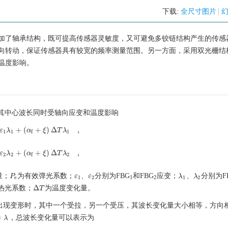
下载:
全尺寸图片
加了轴承结构，既可提高传感器灵敏度，又可避免多铰链结构产生的传感
向转动，保证传感器具有较宽的频率测量范围。另一方面，采用双光栅结
温度影响。
，其中心波长同时受轴向应变和温度影响
+
(
+
)
Δ
,
e
ε
)
ε
λ
1
λ
1
+
(
α
α
f
+
ξ
)
Δ
ξ
T
λ
1
,
T
λ
1
1
1
f
+
(
+
)
Δ
,
e
ε
)
ε
λ
2
λ
2
+
(
α
α
f
+
ξ
)
Δ
ξ
T
λ
2
,
T
λ
2
2
2
f
量；
为有效弹光系数；
、
分别为FBG
和FBG
应变；
、
分别为F
P
P
e
ε
ε
1
ε
ε
2
λ
λ
1
λ
λ
2
e
1
2
1
2
1
2
Δ
热光系数；
为温度变化量。
Δ
T
T
出现变形时，其中一个受拉，另一个受压，其波长变化量大小相等，方向
=
，总波长变化量可以表示为
λ