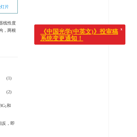
幻灯片
x
《中国光学(中英文)》投审稿
系统变更通知！
器线性度
构，两根
(1)
(2)
BG
和
1
相反，即