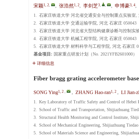
1, 2
,
1, 2
3
,
,
3, 4
宋颖
,
张浩然
,
李剑芝
,
申博豪
,
1.
石家庄铁道大学 河北省交通安全与控制重点实验室, 河北
2.
石家庄铁道大学 交通运输学院, 河北 石家庄 050043
3.
石家庄铁道大学 河北省大型结构健康诊断与控制实验室, 
4.
石家庄铁道大学 机械工程学院, 河北 石家庄 050043
5.
石家庄铁道大学 材料科学与工程学院, 河北 石家庄 05
基金项目:
国家重点研发计划（No. 2021YFB2601000）
详细信息
Fiber bragg grating accelerometer base
1, 2
,
1, 2
SONG Ying
,
ZHANG Hao-ran
,
LI Jian-z
1.
Key Laboratory of Traffic Safety and Control of Hebei 
2.
School of Traffic and Transportation, Shijiazhuang Tie
3.
Structural Health Monitoring and Control Institute, Shi
4.
School of Mechanical Engineering, Shijiazhuang Tiedao
5.
School of Materials Science and Engineering, Shijiazhu