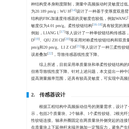
种结构受本身刚度限制，测量中高频振动时灵敏度过低。例
[
14
]
为20.189 pm/g；WU H
设计了一种基于变厚度双悬臂梁结
[
结构的FBG加速度传感器的灵敏度也较低，例如WANG
[
16
-
18
]
敏度仅为4.01 pm/g。柔性铰链结构
具有较宽的测
[
17
]
例如，LIANG L
等人设计了一种单铰链结构传感器，固有频
[
19
]
[
20
]
D
、QIU ZH CH
等采用对称柔性铰链结构和双质量块增
[
21
]
pm/g和20 pm/g。LI Z CH
等人设计了一种三柔性铰链结
[
22
]
误差叠加
，导致传感器线性度下降。
综上所述，目前采用单质量块和单柔性铰链结构的
但将导致线性度下降。针对上述问题，本文提出一种中
提高测量频率范围，还具有较高灵敏度，可实现中高频
2. 传感器设计
根据工程结构中高频振动信号的测量需求，设计了
示，包括2个质量块、2个轴承、1个柔性铰链、2根光纤
性铰链连接。轴承外圈固定在两质量块外侧突起的连接
在质量块上下延伸杆末端并施加一定预应力，避免产生