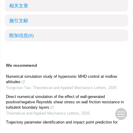
相关文章
施引文献
附加信息
(0)
We recommend
Numerical simulation study of hypersonic MHD control at midlow
altitudes
Yongchun Yan
,
Theoretical and Applied Mechanics Letters
,
2025
Direct numerical simulation of the effect of wall-generated
positive/negative Reynolds shear stress on wall friction resistance in
turbulent boundary layers
Theoretical and Applied Mechanics Letters
,
2026
Trajectory parameter identification and impact point prediction for
canard dual-spin projectile considering nonlinear effects