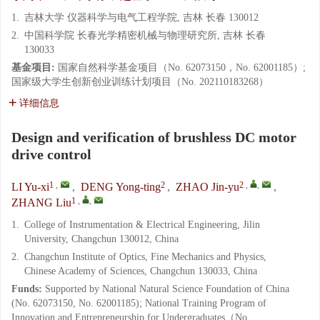
1.
吉林大学 仪器科学与电气工程学院, 吉林 长春 130012
2.
中国科学院 长春光学精密机械与物理研究所, 吉林 长春
130033
基金项目:
国家自然科学基金项目（No. 62073150，No. 62001185）;
国家级大学生创新创业训练计划项目（No. 202110183268）
详细信息
Design and verification of brushless DC motor
drive control
1
,
2
2
,
,
LI Yu-xi
,
DENG Yong-ting
,
ZHAO Jin-yu
,
1
,
,
ZHANG Liu
1.
College of Instrumentation & Electrical Engineering, Jilin
University, Changchun 130012, China
2.
Changchun Institute of Optics, Fine Mechanics and Physics,
Chinese Academy of Sciences, Changchun 130033, China
Funds:
Supported by National Natural Science Foundation of China
(No. 62073150, No. 62001185); National Training Program of
Innovation and Entrepreneurship for Undergraduates（No.