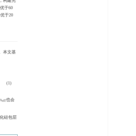
，构建光
优于60
优于20
。本文基
(1)
也会
n
n
e
f
f
e
f
f
氧化硅包层