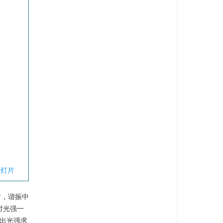
幻灯片
时，谐振中
时光强一
出光强求