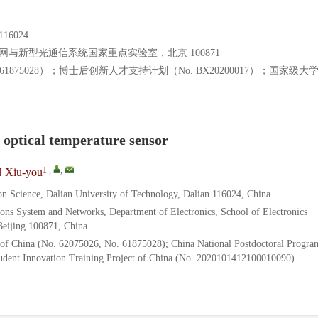
6024
网与新型光通信系统国家重点实验室，北京 100871
. 61875028）；博士后创新人才支持计划（No. BX20200017）；国家级
d optical temperature sensor
1
,
,
 Xiu-you
on Science, Dalian University of Technology, Dalian 116024, China
ns System and Networks, Department of Electronics, School of Electronics
Beijing 100871, China
 of China (No. 62075026, No. 61875028); China National Postdoctoral Progra
tudent Innovation Training Project of China (No. 2020101412100010090)