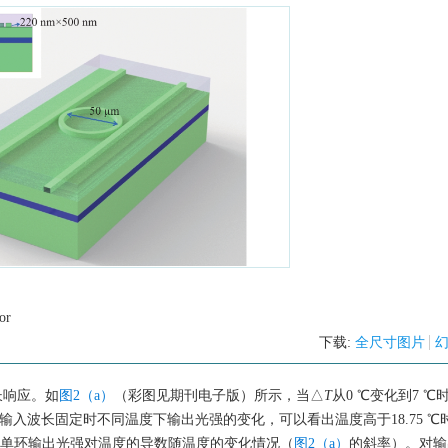
or
下载:
全尺寸图片
长响应。如
图2（a）
（彩图见期刊电子版）所示，当△
T
从0 ℃变化到7 ℃
输入波长固定时不同温度下输出光强的变化，可以看出温度高于18.75 ℃
为单环输出光强对温度的导数随温度的变化情况（
图2（a）
的斜率）。对输