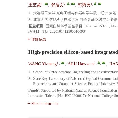
1
,
2
,
,
1
,
,
王艺蒙
,
舒浩文
,
韩秀友
1.
大连理工大学 光电工程与仪器科学学院，辽宁 大连 11
2.
北京大学 信息科学技术学院 电子学系 区域光纤通信
基金项目:
国家自然科学基金项目（No. 62075026，No
练项目（No. 2020101412100010090）
详细信息
High-precision silicon-based integrate
1
,
2
,
,
WANG Yi-meng
,
SHU Hao-wen
,
HAN
1.
School of Optoelectronic Engineering and Instrumentati
2.
State Key Laboratory of Advanced Optical Communicatio
Engineering and Computer Science, Peking University, 
Funds:
Supported by National Natural Science Foundation
Innovative Talents (No. BX20200017); National College S
More Information