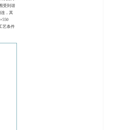
围受到谐
相连，其
550
工艺条件