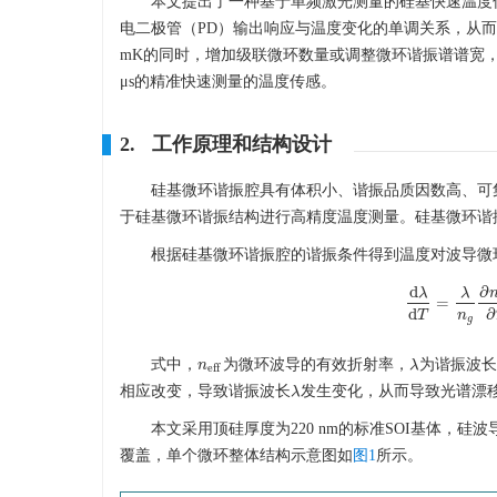
本文提出了一种基于单频激光测量的硅基快速温度
电二极管（PD）输出响应与温度变化的单调关系，从
mK的同时，增加级联微环数量或调整微环谐振谱谱宽，可
μs的精准快速测量的温度传感。
2. 工作原理和结构设计
硅基微环谐振腔具有体积小、谐振品质因数高、可
于硅基微环谐振结构进行高精度温度测量。硅基微环谐
根据硅基微环谐振腔的谐振条件得到温度对波导微
d
∂
λ
λ
=
d
λ
d
T
=
λ
n
g
∂
n
d
∂
n
T
g
式中，
为微环波导的有效折射率，
为谐振波
n
n
e
f
f
λ
λ
e
f
f
相应改变，导致谐振波长
发生变化，从而导致光谱漂
λ
λ
本文采用顶硅厚度为220 nm的标准SOI基体，硅波导
覆盖，单个微环整体结构示意图如
图1
所示。