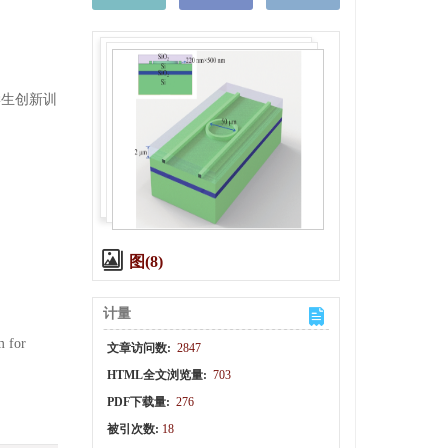
大学生创新训
图(8)
计量
m for
文章访问数:
2847
HTML全文浏览量:
703
PDF下载量:
276
被引次数:
18