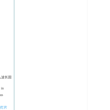
入波长固
 in
sus
幻灯片