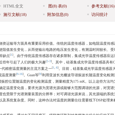
HTML全文
图
(8)
表
(0)
参考文献
(16)
施引文献
(18)
附加信息
(0)
访问统计
物资运输等方面具有重要应用价值。传统的温度传感器，如电阻温度传感
使阻值发生变化，从而使输出电路的电压发生变化，有测温时间较长、受
[
1
]
等缺点
。由于传统温度传感器存在诸多限制，集成光学温度传感器应运
[
2
-
3
]
近些年引起了人们的极大兴趣
。其中，硅基集成光学温度传感器具有C
[
1
,
6
]
一代精密温度测量的主流方案之一
。目前，硅基集成光学温度传感器
[
9
-
16
]
[
9
]
现温度测量
。Guan等
利用亚波长光栅波导谐振波长随温度变化检测
振腔位置随温度的变化检测温度，测量精度为175 mK。以上这些方法均
确定温度变化值，要求光源为宽谱光源或能够大范围调谐的光源，对宽谱
度也受限于光谱测量装置的分辨率；对可调谐光源来说，其光源端的系统
以及系统复杂度。同时，这种办法对温度的测量往往需要线下DSP处理来