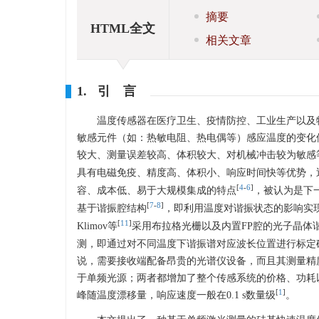
摘要
HTML全文
相关文章
1. 引 言
温度传感器在医疗卫生、疫情防控、工业生产以及
敏感元件（如：热敏电阻、热电偶等）感应温度的变化
较大、测量误差较高、体积较大、对机械冲击较为敏感
具有电磁免疫、精度高、体积小、响应时间快等优势，
[
4
-
6
]
容、成本低、易于大规模集成的特点
，被认为是下
[
7
-
8
]
基于谐振腔结构
，即利用温度对谐振状态的影响实
[
11
]
Klimov等
采用布拉格光栅以及内置FP腔的光子晶体谐
测，即通过对不同温度下谐振谱对应波长位置进行标定
说，需要接收端配备昂贵的光谱仪设备，而且其测量精
于单频光源；两者都增加了整个传感系统的价格、功耗
[
1
]
峰随温度漂移量，响应速度一般在0.1 s数量级
。