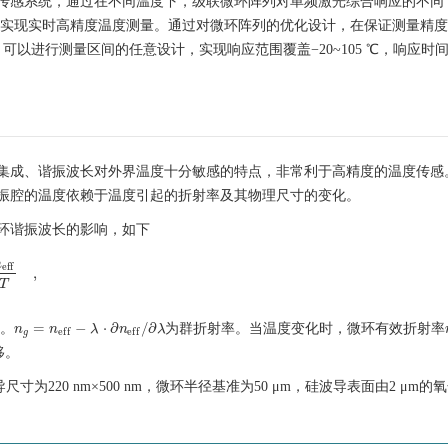
传感系统，通过在不同温度下，级联微环阵列对单频激光综合响应的不同
而实现实时高精度温度测量。通过对微环阵列的优化设计，在保证测量精度
以进行测量区间的任意设计，实现响应范围覆盖−20~105 ℃，响应时间
集成、谐振波长对外界温度十分敏感的特点，非常利于高精度的温度传感
振腔的温度依赖于温度引起的折射率及其物理尺寸的变化。
环谐振波长的影响，如下
n
e
f
f
,
e
f
f
∂
T
,
T
=
−
⋅
∂
/
∂
长。
为群折射率。当温度变化时，微环有效折射率
n
n
λ
n
λ
n
g
=
n
e
f
f
−
λ
⋅
∂
n
e
f
f
/
∂
λ
e
f
f
e
f
f
g
移。
尺寸为220 nm×500 nm，微环半径基准为50 μm，硅波导表面由2 μm的