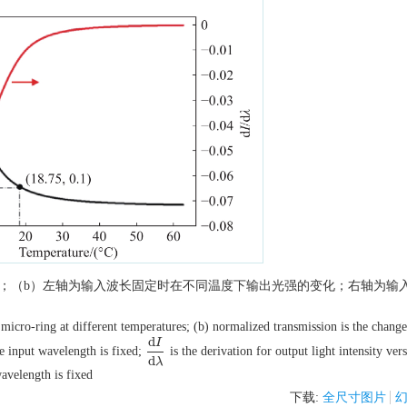
果；（b）左轴为输入波长固定时在不同温度下输出光强的变化；右轴为输
 micro-ring at different temperatures; (b) normalized transmission is the change
d
I
he input wavelength is fixed;
is the derivation for output light intensity ver
d
I
d
λ
d
λ
avelength is fixed
下载:
全尺寸图片