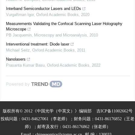
Interband Semiconductor Lasers and LEDs
Vurgaftman Igor
,
Oxford Academic Books
,
2020
Measurements Validating the Confocal Scanning Laser Holography
Microscope
PB Jacquemin
,
Microscopy and Microanalysis
,
2010
Interventional treatment: Diode laser
Michael Seitz
,
Oxford Academic Books
,
2011
Nanolasers
Prasanta Kumar Basu
,
Oxford Academic Books
,
2022
Powered by
版权所有© 2012《中国光学（中英文）》编辑部
吉ICP备11002662号
投稿问题：0431-84627061（李老师）；财务问题：0431-86176852（王老
师）；邮寄及发行：0431-86176862（张老师）
Email：
chineseoptics@ciomp.ac.cn
邮 编：130033