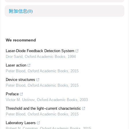
附加信息
(0)
We recommend
Laser-Diode Feedback Detection System
Dror Sarid
,
Oxford Academic Books
,
1994
Laser action
Peter Blood
,
Oxford Academic Books
,
2015
Device structures
Peter Blood
,
Oxford Academic Books
,
2015
Preface
Victor M. Ustinov
,
Oxford Academic Books
,
2003
Threshold and the light–current characteristic
Peter Blood
,
Oxford Academic Books
,
2015
Laboratory Lasers
Robert N. Compton
,
Oxford Academic Books
,
2015