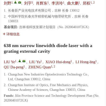
1
,
,
1
1
1
1
1, 2
刘野
,
刘宇
,
肖辉东
,
李洪玲
,
曲大鹏
,
郑权
1.
长春新产业光电技术有限公司，吉林 长春 130012
2.
中国科学院长春光学精密机械与物理研究所，吉林 长春
130033
基金项目:
吉林省科技发展计划项目（No. 20200401072GX）
详细信息
638 nm narrow linewidth diode laser with a
grating external cavity
1
,
,
1
1
1
LIU Ye
,
LIU Yu
,
XIAO Hui-dong
,
LI Hong-ling
,
1
1, 2
QU Da-peng
,
ZHENG Quan
1.
Changchun New Industries Optoelectronics Technology Co.,
Ltd, Changchun 130012, China
2.
Changchun Institute of Optics, Fine Mechanics and Physics,
Chinese Academy of Sciences, Changchun 130033, China
Funds:
Jilin Province Science and Technology Development Plan (No.
20200401072GX)