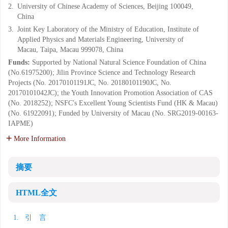
2.
University of Chinese Academy of Sciences, Beijing 100049,
China
3.
Joint Key Laboratory of the Ministry of Education, Institute of
Applied Physics and Materials Engineering, University of
Macau, Taipa, Macau 999078, China
Funds:
Supported by National Natural Science Foundation of China
(No.61975200); Jilin Province Science and Technology Research
Projects (No. 20170101191JC, No. 20180101190JC, No.
20170101042JC); the Youth Innovation Promotion Association of CAS
(No. 2018252); NSFC's Excellent Young Scientists Fund (HK & Macau)
(No. 61922091); Funded by University of Macau (No. SRG2019-00163-
IAPME)
More Information
摘要
HTML全文
1. 引 言