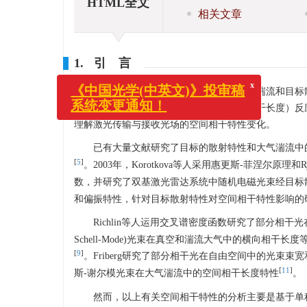
HTML全文
相关文章
1. 引 言
在激光相干探测中，目标反射光受大气湍流和目标
性的重要因素。而光场的相关长度（横向相干长度）反
x
《中国光学(中英文)》投审稿
理解激光传输与接收光场的空间相干特性变化。
系统变更通知！
已有大量文献研究了目标的散射特性和大气湍流中
[
5
]
。2003年，Korotkova等人采用惠更斯-菲涅尔
数，并研究了双基激光雷达系统中随机电磁光束经目标
和偏振特性，针对目标散射特性对空间相干特性影响的
Richlin等人运用交叉谱密度函数研究了部分相
Schell-Mode)光束在真空和湍流大气中的横向相
[
9
]
。Friberg研究了部分相干光在自由空间中的光束
[
11
]
斯-谢尔模光束在大气湍流中的空间相干长度特性
。
然而，以上有关空间相干特性的分析主要是基于单