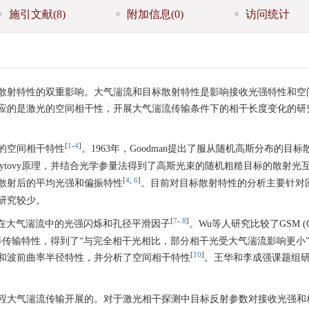
施引文献
(8)
附加信息
(0)
访问统计
散射特性的双重影响。大气湍流和目标散射特性是影响接收光强特性和空
应的是激光的空间相干性，开展大气湍流传输条件下的相干长度变化的研
[
1
-
4
]
的空间相干特性
。1963年，Goodman提出了服从随机高斯分布的目标
原理和Rytovy原理，并结合光学参量法得到了高斯光束的随机粗糙目标的散射光
[
4
,
6
]
散射后的平均光强和偏振特性
。目前对目标散射特性的分析主要针对
研究较少。
[
7
-
8
]
干光在大气湍流中的光强闪烁和孔径平滑因子
。Wu等人研究比较了GSM (Gau
干长度等传输特性，得到了“与完全相干光相比，部分相干光受大气湍流影响更小
[
10
]
束宽和波前曲率半径特性，并分析了空间相干特性
。王华和李成强课题组
程大气湍流传输开展的。对于激光相干探测中目标反射参数对接收光强和