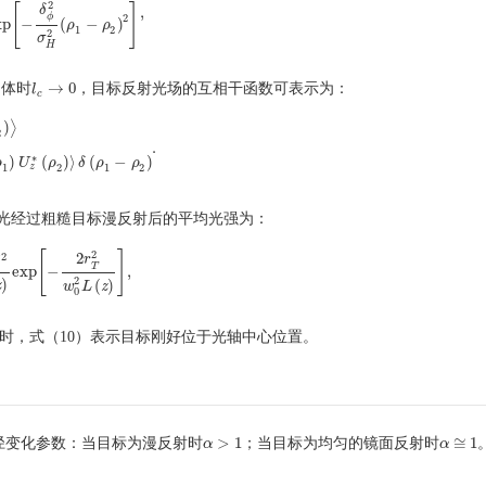
2
[
]
δ
,
2
)
⟩
=
F
2
α
T
2
X
3
exp
[
−
δ
ϕ
2
σ
H
2
(
ρ
1
−
ρ
2
)
2
]
,
ϕ
2
xp
−
(
−
)
ρ
ρ
1
2
2
σ
H
→
0
物体时
，目标反射光场的互相干函数可表示为：
l
l
c
→
0
c
)
⟩
2
.
)
⟩
=
4
π
F
2
k
2
⟨
U
z
(
ρ
1
)
U
z
∗
(
ρ
2
)
⟩
δ
(
ρ
1
−
ρ
2
)
.
∗
)
(
)
⟩
(
−
)
ρ
U
ρ
δ
ρ
ρ
z
1
2
1
2
光经过粗糙目标漫反射后的平均光强为：
2
[
]
2
2
r
T
exp
−
,
L
(
z
)
exp
[
−
2
r
T
2
w
0
2
L
(
z
)
]
,
2
)
(
)
z
w
L
z
0
时，式（10）表示目标刚好位于光轴中心位置。
>
1
≅
1
径变化参数：当目标为漫反射时
；当目标为均匀的镜面反射时
α
α
>
1
α
α
≅
1