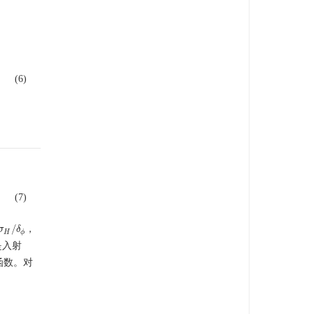
(6)
(7)
/
，
H
σ
/
δ
ϕ
δ
H
ϕ
是入射
函数。对