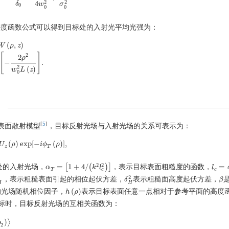
2
2
4
δ
w
σ
0
0
0
密度函数公式可以得到目标处的入射光平均光强为：
(
,
)
W
ρ
z
[
]
2
2
ρ
z
)
=
I
0
L
(
z
)
exp
[
−
2
ρ
2
w
0
2
L
(
z
)
]
.
−
.
2
(
)
w
L
z
0
[
5
]
标表面散射模型
，目标反射光场与入射光场的关系可表示为：
(
)
exp
[
−
(
)
]
,
U
U
z
(
ρ
ρ
)
exp
[
−
i
ϕ
T
i
ϕ
(
ρ
)
]
,
ρ
z
T
2
2
=
[
1
+
4
/
(
)
]
=
处的入射光场，
，表示目标表面粗糙度的函数，
α
α
T
=
[
1
+
4
/
(
k
2
l
c
2
k
)
]
l
l
l
c
=
σ
c
T
c
2
2
，表示粗糙表面引起的相位起伏方差，
表示粗糙面高度起伏方差，
δ
δ
H
2
β
β
H
H
(
)
的光场随机相位因子，
表示目标表面任意一点相对于参考平面的高度
h
h
(
ρ
ρ
)
标时，目标反射光场的互相关函数为：
)
⟩
ρ
2