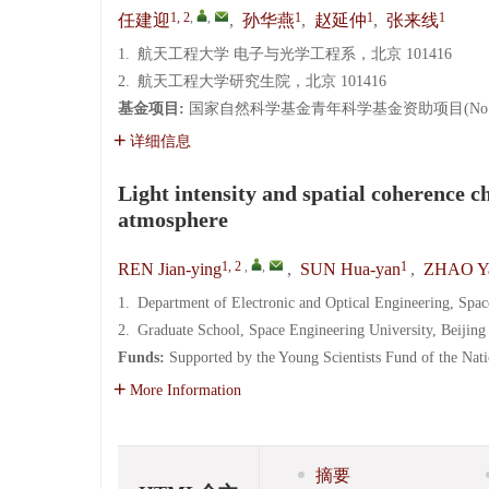
1, 2
,
,
1
1
1
任建迎
,
孙华燕
,
赵延仲
,
张来线
1.
航天工程大学 电子与光学工程系，北京 101416
2.
航天工程大学研究生院，北京 101416
基金项目:
国家自然科学基金青年科学基金资助项目(No. 61
详细信息
Light intensity and spatial coherence ch
atmosphere
1, 2
,
,
1
REN Jian-ying
,
SUN Hua-yan
,
ZHAO Ya
1.
Department of Electronic and Optical Engineering, Spac
2.
Graduate School, Space Engineering University, Beijin
Funds:
Supported by the Young Scientists Fund of the Nat
More Information
摘要