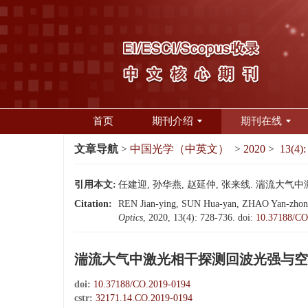
首页
期刊介绍
期刊在线
文章导航
>
中国光学（中英文）
>
2020
>
13(4):
引用本文:
任建迎, 孙华燕, 赵延仲, 张来线. 湍流大气中激光
Citation:
REN Jian-ying, SUN Hua-yan, ZHAO Yan-zhong, ZH
Optics
, 2020, 13(4): 728-736.
doi:
10.37188/CO
湍流大气中激光相干探测回波光强与空
doi:
10.37188/CO.2019-0194
cstr:
32171.14.CO.2019-0194