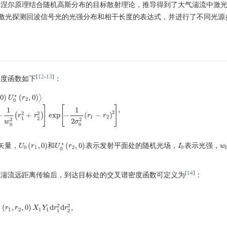
菲涅尔原理结合随机高斯分布的目标散射理论，推导得到了大气湍流中激
激光探测回波信号光的光强分布和相干长度的表达式，并进行了不同光源
[
12
-
13
]
密度函数如下
：
∗
0
)
(
,
0
)
⟩
U
r
2
0
]
[
]
,
1
1
∗
(
r
2
,
0
)
⟩
=
I
0
exp
[
−
1
w
0
2
(
r
1
2
+
r
2
2
)
]
exp
[
−
1
2
σ
0
2
(
r
1
−
r
2
)
2
]
,
2
2
2
−
(
+
)
exp
−
(
−
)
r
r
r
r
1
2
1
2
2
2
2
w
σ
0
0
∗
(
,
0
)
(
,
0
)
矢量，
和
表示发射平面处的随机光场，
表示光强，
U
U
0
(
r
r
1
,
0
)
U
r
I
I
0
w
w
U
0
∗
(
r
2
,
0
)
0
1
2
0
0
[
14
]
气湍流远距离传输后，到达目标处的交叉谱密度函数可定义为
：
z
2
∬
W
0
(
r
1
,
r
2
,
0
)
X
1
Y
1
d
r
1
2
d
r
2
2
,
2
2
(
,
,
0
)
d
d
,
r
r
X
Y
r
r
1
2
1
1
1
2