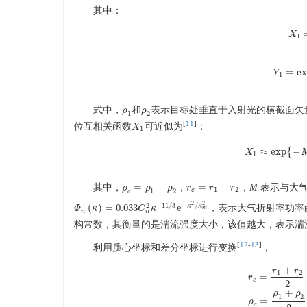
其中：
X
1
=
e
Y
Y
1
1
式中，
和
表示目标处垂直于入射光的横截面矢
ρ
ρ
1
ρ
ρ
2
1
2
[
11
]
位互相关函数
可近似为
：
X
X
1
1
≈
exp
{
−
X
X
1
≈
exp
{
−
1
=
−
=
−
其中，
，
，
M
表示与大气
ρ
ρ
c
=
ρ
1
ρ
−
ρ
2
ρ
r
r
c
=
r
1
−
r
r
2
r
1
2
c
1
2
c
2
2
−
11
/
3
−
/
2
κ
κ
(
)
=
0.033
e
，表示大气折射率功率
Φ
Φ
n
(
κ
κ
)
=
0.033
C
n
2
C
κ
−
κ
11
/
3
e
−
κ
2
/
κ
m
2
m
n
n
构常数，其衡量的是湍流强度大小，该值越大，表示湍
[
12
-
13
]
利用质心坐标和差分坐标进行变换
，
+
r
r
1
2
=
r
c
2
r
c
=
r
1
+
r
2
2
,
r
d
=
r
+
ρ
ρ
1
2
=
ρ
c