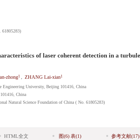
805283)
aracteristics of laser coherent detection in a turbul
1
1
n-zhong
,
ZHANG Lai-xian
e Engineering University, Beijing 101416, China
g 101416, China
ional Natural Science Foundation of China ( No. 61805283)
HTML全文
图
(6)
表
(1)
参考文献
(17)