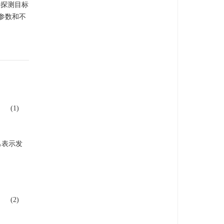
光探测目标
参数和不
(1)
表示发
0
0
(2)