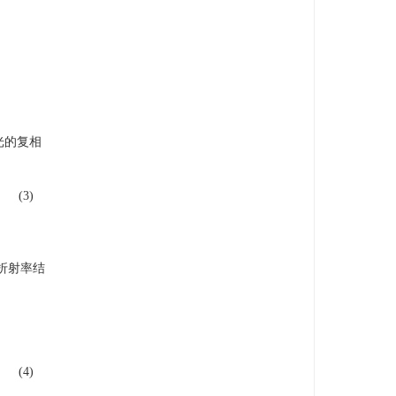
光的复相
(3)
折射率结
(4)