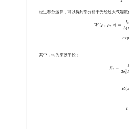
2
经过积分运算，可以得到部分相干光经过大气湍流
I
0
(
,
,
)
=
W
ρ
ρ
z
1
2
(
L
W
(
ρ
1
,
ρ
2
,
z
)
=
I
0
L
(
z
)
e
exp
其中，
w
为束腰半径；
0
=
X
X
2
=
1
2
δ
0
2
2
2
δ
0
(
R
R
(
z
z
)
L
L