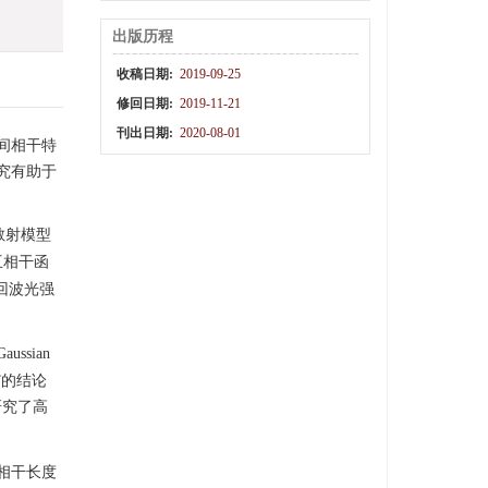
出版历程
收稿日期:
2019-09-25
修回日期:
2019-11-21
刊出日期:
2020-08-01
间相干特
究有助于
散射模型
互相干函
回波光强
ssian
”的结论
研究了高
相干长度