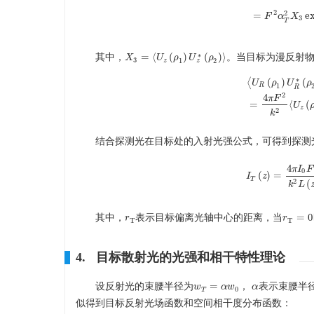
⟨
U
R
(
ρ
1
)
U
R
∗
(
ρ
2
2
=
e
F
α
X
3
T
∗
=
⟨
(
)
(
)
⟩
其中，
。当目标为漫反射
X
U
ρ
U
ρ
X
3
=
⟨
U
z
(
ρ
1
)
U
z
∗
(
ρ
2
)
⟩
3
z
z
1
2
∗
⟨
(
)
(
U
ρ
U
ρ
R
1
R
2
4
⟨
U
R
(
ρ
1
)
U
R
∗
(
ρ
2
π
F
=
⟨
(
U
z
2
k
结合探测光在目标处的入射光强公式，可得到探测
4
π
I
F
0
(
)
=
I
I
T
(
z
z
)
=
4
π
I
0
F
2
k
2
T
2
(
k
L
=
0
其中，
表示目标偏离光轴中心的距离，当
r
r
T
r
r
T
=
0
T
T
4. 目标散射光的光强和相干特性理论
=
设反射光的束腰半径为
，
表示束腰半
w
w
T
=
α
w
α
0
w
α
α
0
T
似得到目标反射光场函数和空间相干度分布函数：