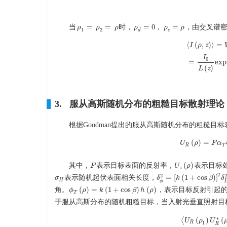
=
=
=
0
=
当
时，
，
，由交叉谱
ρ
ρ
1
=
ρ
2
=
ρ
ρ
ρ
ρ
ρ
d
=
0
ρ
ρ
c
=
ρ
ρ
1
2
d
c
⟨
(
,
)
⟩
=
I
ρ
z
I
⟨
I
(
ρ
,
z
)
⟩
=
W
(
ρ
,
0
=
exp
(
)
L
z
3. 服从高斯随机分布的粗糙目标散射理论
根据Goodman提出的服从高斯随机分布的粗糙目
(
)
=
U
U
ρ
R
(
ρ
)
=
F
F
α
α
T
R
T
(
)
其中，
表示目标表面的反射率，
表示目标
F
F
U
U
z
(
ρ
ρ
)
z
2
2
=
[
(
1
+
cos
)
]
表示随机起伏表面相关长度，
σ
σ
H
δ
δ
ϕ
2
=
[
k
k
(
1
+
cos
β
)
]
2
β
δ
H
2
δ
H
ϕ
(
)
=
(
1
+
cos
)
(
)
角。
，表示目标反射引起
ϕ
ϕ
T
(
ρ
ρ
)
=
k
(
1
+
k
cos
β
)
h
(
ρ
)
β
h
ρ
T
于服从高斯分布的随机粗糙目标，当入射光垂直照射目
∗
⟨
(
)
(
U
ρ
U
R
1
R