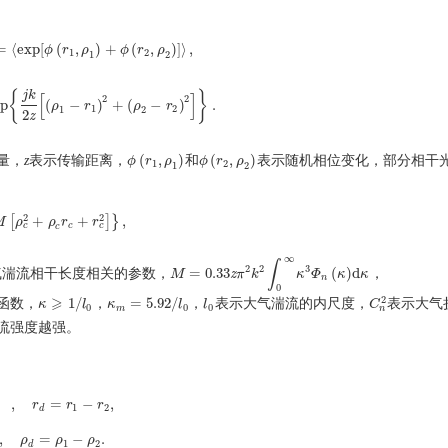
=
⟨
exp
[
(
,
)
+
(
,
)
]
⟩
,
ϕ
r
ρ
ϕ
r
ρ
X
1
=
⟨
exp
[
ϕ
(
r
1
,
ρ
1
)
+
ϕ
(
r
2
,
ρ
2
)
]
⟩
,
1
2
1
2
{
}
j
k
[
]
2
2
xp
(
−
)
+
(
−
)
.
=
exp
{
j
k
2
z
ρ
[
(
ρ
1
−
r
r
1
)
2
+
(
ρ
2
ρ
−
r
2
)
2
r
]
}
.
1
2
1
2
2
z
(
,
)
(
,
)
量，
z
表示传输距离，
和
表示随机相位变化，部分相干
ϕ
ϕ
(
r
1
r
,
ρ
1
ρ
)
ϕ
ϕ
(
r
2
r
,
ρ
2
ρ
)
1
2
1
2
2
2
[
+
+
]
}
,
M
M
[
ρ
ρ
c
2
+
ρ
c
ρ
r
c
+
r
r
c
2
]
}
r
,
c
c
c
c
∞
∫
2
2
3
=
0.33
(
)
d
湍流相干长度相关的参数，
，
M
M
=
0.33
z
π
2
z
k
π
2
∫
k
0
∞
κ
κ
3
Φ
Φ
n
(
κ
κ
)
d
κ
κ
n
0
⩾
2
1
/
=
5.92
/
函数，
，
，
表示大气湍流的内尺度，
表示大气
κ
l
κ
κ
m
=
5.92
/
l
0
l
l
l
0
C
C
n
2
κ
⩾
1
/
l
0
0
0
0
n
m
流强度越强。
,
=
−
,
r
r
r
1
2
d
1
−
r
2
,
ρ
c
=
ρ
1
+
ρ
2
2
,
ρ
d
=
ρ
1
−
ρ
2
.
,
=
−
.
ρ
ρ
ρ
1
2
d