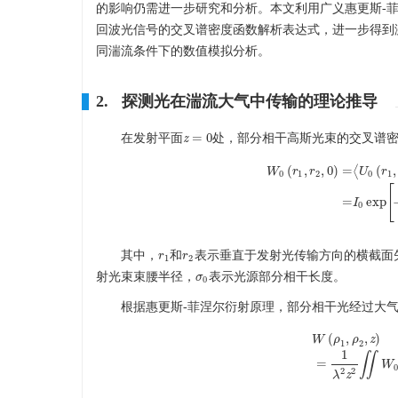
的影响仍需进一步研究和分析。本文利用广义惠更斯-
回波光信号的交叉谱密度函数解析表达式，进一步得到
同湍流条件下的数值模拟分析。
2. 探测光在湍流大气中传输的理论推导
=
0
在发射平面
处，部分相干高斯光束的交叉谱
z
z
=
0
(
,
,
0
)
=
⟨
(
,
W
r
r
U
r
0
1
2
0
1
[
W
0
(
r
1
,
r
2
,
0
)
=
⟨
U
0
(
r
1
,
0
)
U
0
=
exp
I
0
其中，
和
表示垂直于发射光传输方向的横截面
r
r
1
r
r
2
1
2
射光束束腰半径，
表示光源部分相干长度。
σ
σ
0
0
根据惠更斯-菲涅尔衍射原理，部分相干光经过大
(
,
,
)
W
ρ
ρ
z
1
2
1
W
(
ρ
1
,
ρ
2
,
z
)
=
1
λ
2
∬
=
W
0
2
2
λ
z