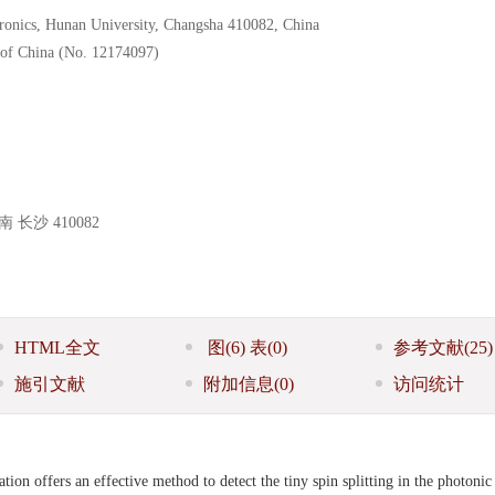
tronics, Hunan University, Changsha 410082, China
 of China (No. 12174097)
沙 410082
HTML全文
图
(6)
表
(0)
参考文献
(25)
施引文献
附加信息
(0)
访问统计
n offers an effective method to detect the tiny spin splitting in the photonic