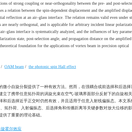
ions of strong coupling or near-orthogonality between the pre- and post-selecte
shes a relation between the spin-dependent displacement and the amplified displ
al reflection at an air–glass interface. The relation remains valid even under s
 are nearly orthogonal, and is applicable for arbitrary incident linear polarizat
air–glass interface is systematically analyzed, and the influences of key parame
larization state, post-selection angle, and propagation distance on the amplified
theoretical foundation for the applications of vortex beam in precision optical
/
OAM beam
/
the photonic spin Hall effect
的微小自旋分裂提供了一种有效方法。然而，在强耦合或前选择和后选择
建立了携带任意拓扑荷的涡旋光束在空气-玻璃界面部分反射下的自旋相
择和后选择近乎正交时仍然有效，并且适用于任意入射线偏振态。本文系
角、拓扑荷、入射偏振态、后选择角和传播距离等关键参数对放大位移的
提供了重要的理论基础。
自旋霍尔效应