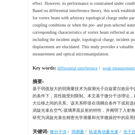
effect. However, its performance is constrained under condit
Based on differential interference theory, this work establi
for vortex beam with arbitrary topological charge under parti
coupling conditions or when the pre- and post-selected states
corresponding characteristics of vortex beam reflected at an 
including the incident angle, topological charge, incident po
displacement are elucidated. This study provides a valuable 
measurement and optical micromanipulation.
Key words:
differential interference
/
weak measurement
摘要:
基于弱值放大的弱测量技术为探测光子自旋霍尔效应中
的条件下，其性能受到限制。本文基于微分干涉理论，
大位移之间的关系。该关系即使在强耦合条件下或前选
涡旋光束在空气-玻璃界面反射的特性，并阐明了入射
研究为涡旋光束在精密光学测量和光学微操控中的应用
关键词:
微分干涉
/
弱测量
/
轨道角动量光束
/
光子