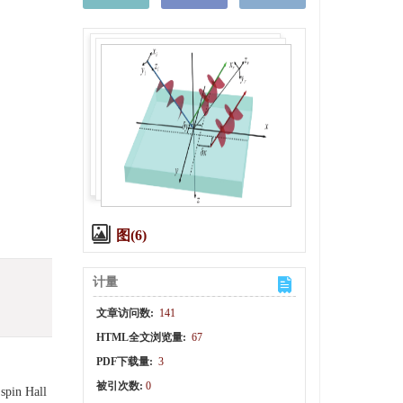
图(6)
计量
文章访问数:
141
HTML全文浏览量:
67
PDF下载量:
3
被引次数:
0
 spin Hall