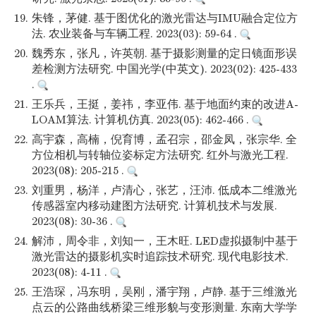
19.
朱锋，茅健. 基于图优化的激光雷达与IMU融合定位方
法. 农业装备与车辆工程. 2023(03): 59-64 .
20.
魏秀东，张凡，许英朝. 基于摄影测量的定日镜面形误
差检测方法研究. 中国光学(中英文). 2023(02): 425-433
.
21.
王乐兵，王挺，姜祎，李亚伟. 基于地面约束的改进A-
LOAM算法. 计算机仿真. 2023(05): 462-466 .
22.
高宇森，高楠，倪育博，孟召宗，邵金凤，张宗华. 全
方位相机与转轴位姿标定方法研究. 红外与激光工程.
2023(08): 205-215 .
23.
刘重男，杨洋，卢清心，张艺，汪沛. 低成本二维激光
传感器室内移动建图方法研究. 计算机技术与发展.
2023(08): 30-36 .
24.
解沛，周令非，刘知一，王木旺. LED虚拟摄制中基于
激光雷达的摄影机实时追踪技术研究. 现代电影技术.
2023(08): 4-11 .
25.
王浩琛，冯东明，吴刚，潘宇翔，卢静. 基于三维激光
点云的公路曲线桥梁三维形貌与变形测量. 东南大学学