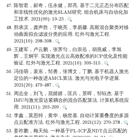
47.
陈智君，郝奇，伍永健，郑亮. 基于二元正态分布匹配
和非线性优化的激光SLAM研究. 组合机床与自动化加
工技术. 2021(09): 19-23 .
48.
邢承滨，龚声胜，于晓亮，李易馨. 高斯混合聚类对移
动曲面拟合滤波分类的应用. 红外与激光工程.
2021(10): 298-308 .
49.
王建军，卢云鹏，张荠匀，白崇岳，胡燕威，李旭
辉，王炯宇. 实现激光点云高效配准的ICP优化及性能
验证. 红外与激光工程. 2021(10): 309-315 .
50.
冯佳萌，裴东，邹勇，张博文，丁鹏. 基于机器人激光
定位的一种改进AMCL算法. 激光与光电子学进展.
2021(20): 479-487 .
51.
周志全，刘飞，屈婧婧，匡兵，景晖，邹钰杰. 基于
IMU与激光雷达紧耦合的混合匹配算法. 计算机系统应
用. 2021(11): 203-209 .
52.
李鑫，莫思特，黄华，杨世基. 自动计算重叠度的多源
点云配准方法. 红外与激光工程. 2021(12): 270-278 .
53.
姜祚鹏，梅天灿. 一种基于PL-ICP及NDT点云匹配的