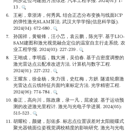
同步定位与建图方法综述. 汽车工程学报. 2024(01): 1-
13 .
6.
王彬，章浙涛，何秀凤. 结合正态分布变换与线面ICP
的弹性激光SLAM算法. 武汉大学学报(信息科学版).
2024(04): 672-680 .
7.
孙国祥，黄银锋，汪小旵，袁云鹏，陈光宇. 基于LIO-
SAM建图和激光视觉融合定位的温室自主行走系统. 农
业工程学报. 2024(03): 227-239 .
8.
王翊成，李明磊，魏大洲，吴伯春. 基于点密度调整的
激光雷达点云配准改进方法. 计算机与数字工程.
2024(01): 227-232 .
9.
王耀东，徐金杨，朱力强，史红梅，方妍. 隧道轮廓激
光雷达点云线特征共面约束标定方法. 光学精密工程.
2024(06): 774-784 .
10.
秦正，高向川，陈政康，录一凡，屈凌波. 基于运动预
测的改进激光里程计. 激光与光电子学进展. 2024(05):
515-523 .
11.
胡耀松，颜健，彭佑多. 标志点位置误差对太阳能碟式
聚光器镜面位姿视觉调校精度的影响研究. 激光与光电