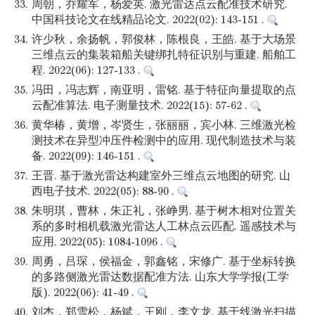
33.
周朝，乔耀军，杨爱英. 激光雷达点云配准技术研究.
中国科技论文在线精品论文. 2022(02): 143-151 .
34.
许少秋，余扬帆，郭俊林，陈根良，王皓. 基于大场景
三维点云的集装箱船关键绑扎特征识别与重建. 船舶工
程. 2022(06): 127-133 .
35.
冯田，冯志辉，南亚明，雷铭. 基于特征向量提取的点
云配准算法. 电子测量技术. 2022(15): 57-62 .
36.
黄华椿，黄增，岑贤生，张丽丽，宾小林. 三维激光检
测技术在异型冲压件检测中的应用. 现代制造技术与装
备. 2022(09): 146-151 .
37.
王晋. 基于激光雷达构建室外三维点云地图的研究. 山
西电子技术. 2022(05): 88-90 .
38.
朱明琪，曹林，朱正礼，张峥男. 基于树木相对位置关
系的多时相机载激光雷达人工林点云匹配. 遥感技术与
应用. 2022(05): 1084-1096 .
39.
周勇，吕琛，侯福金，郭鑫铭，宋修广. 基于坐标转换
的多路侧激光雷达数据配准方法. 山东大学学报(工学
版). 2022(06): 41-49 .
40.
刘杰，郑雪松，杨斌，王刚，李文龙. 基于线激光扫描