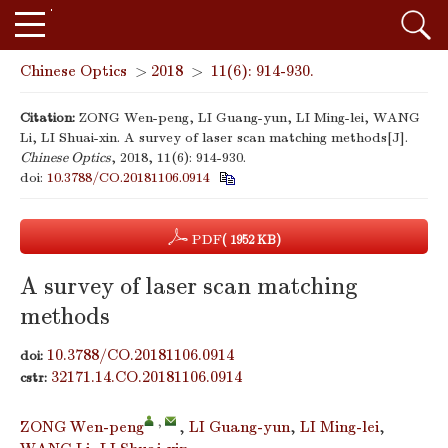
Chinese Optics
>
2018
>
11(6): 914-930.
Citation:
ZONG Wen-peng, LI Guang-yun, LI Ming-lei, WANG
Li, LI Shuai-xin. A survey of laser scan matching methods[J].
Chinese Optics
, 2018, 11(6): 914-930.
doi:
10.3788/CO.20181106.0914
PDF
( 1952 KB)
A survey of laser scan matching
methods
10.3788/CO.20181106.0914
doi:
32171.14.CO.20181106.0914
cstr:
,
ZONG Wen-peng
,
LI Guang-yun
,
LI Ming-lei
,