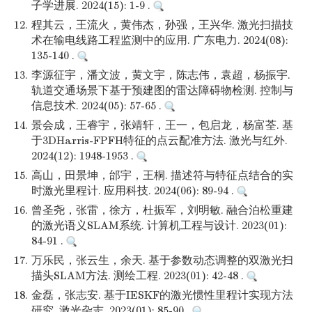
子学进展. 2024(15): 1-9 .
12.
程其云，王流火，黄伟杰，孙强，王兴华. 激光扫描技
术在输电线路工程监测中的应用. 广东电力. 2024(08):
135-140 .
13.
李源征宇，潘文波，黄文宇，陈志伟，袁超，杨振宇.
轨道交通场景下基于预建图的雷达障碍物检测. 控制与
信息技术. 2024(05): 57-65 .
14.
景会成，王睿宇，张靖轩，王一，包启龙，杨富荃. 基
于3DHarris-FPFH特征的点云配准方法. 激光与红外.
2024(12): 1948-1953 .
15.
高山，田景坤，邰宇，王桐. 描述符与特征点结合的实
时激光里程计. 应用科技. 2024(06): 89-94 .
16.
曾圣尧，张雷，徐方，杜振军，刘明敏. 融合泊松重建
的激光语义SLAM系统. 计算机工程与设计. 2023(01):
84-91 .
17.
万乐民，张云生，余天. 基于参数动态调整的双激光扫
描头SLAM方法. 测绘工程. 2023(01): 42-48 .
18.
金磊，张志安. 基于IESKF的激光惯性里程计实现方法
研究. 激光杂志. 2023(01): 85-90 .