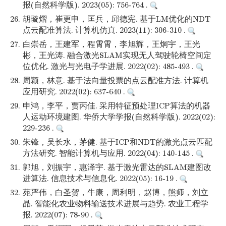
报(自然科学版). 2023(05): 756-764 .
26.
胡璇熠，崔更申，匡兵，邱德宪. 基于LM优化的NDT
点云配准算法. 计算机仿真. 2023(11): 306-310 .
27.
白崇岳，王建军，程霄霄，李旭辉，王炯宇，王光
彬，王光涛. 融合激光SLAM实现无人驾驶轮椅空间定
位优化. 激光与光电子学进展. 2022(02): 485-493 .
28.
周颖，林意. 基于法向量投票的点云配准方法. 计算机
应用研究. 2022(02): 637-640 .
29.
申鸿，李平，贾丙佳. 采用特征预处理ICP算法的机器
人运动环境建图. 华侨大学学报(自然科学版). 2022(02):
229-236 .
30.
朱锋，吴长水，茅健. 基于ICP和NDT的激光点云匹配
方法研究. 智能计算机与应用. 2022(04): 140-145 .
31.
郭旭，刘振宇，惠泽宇. 基于激光雷达的SLAM建图改
进算法. 信息技术与信息化. 2022(05): 16-19 .
32.
苑严伟，白圣贺，牛康，周利明，赵博，熊师，刘立
晶. 智能化农业物料输送技术进展与趋势. 农业工程学
报. 2022(07): 78-90 .