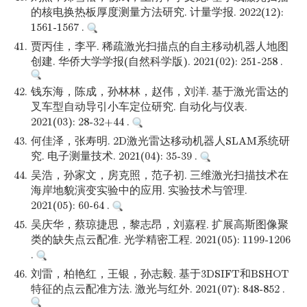
的核电换热板厚度测量方法研究. 计量学报. 2022(12):
1561-1567 .
41.
贾丙佳，李平. 稀疏激光扫描点的自主移动机器人地图
创建. 华侨大学学报(自然科学版). 2021(02): 251-258 .
42.
钱东海，陈成，孙林林，赵伟，刘洋. 基于激光雷达的
叉车型自动导引小车定位研究. 自动化与仪表.
2021(03): 28-32+44 .
43.
何佳泽，张寿明. 2D激光雷达移动机器人SLAM系统研
究. 电子测量技术. 2021(04): 35-39 .
44.
吴浩，孙家文，房克照，范子初. 三维激光扫描技术在
海岸地貌演变实验中的应用. 实验技术与管理.
2021(05): 60-64 .
45.
吴庆华，蔡琼捷思，黎志昂，刘嘉程. 扩展高斯图像聚
类的缺失点云配准. 光学精密工程. 2021(05): 1199-1206
.
46.
刘雷，柏艳红，王银，孙志毅. 基于3DSIFT和BSHOT
特征的点云配准方法. 激光与红外. 2021(07): 848-852 .