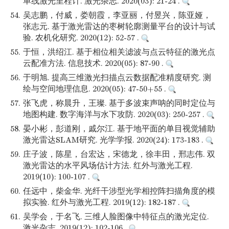
单线激光里程计. 激光杂志. 2020(03): 21-24 .
54.
吴志鹏，付威，娄朝霞，李亚丽，付昱兴，陈亚娅，
张志元. 基于激光雷达的枣树轮廓测量平台的设计与试
验. 农机化研究. 2020(12): 52-57 .
55.
于恒，洪绍江. 基于相位相关滤波与点云特征的激光点
云配准方法. 信息技术. 2020(05): 87-90 .
56.
于明旭. 提高三维激光扫描点云数据配准精度研究. 测
绘与空间地理信息. 2020(05): 47-50+55 .
57.
张飞虎，称晨升，王璨. 基于多波束声呐的同时定位与
地图构建. 数字海洋与水下攻防. 2020(03): 250-257 .
58.
晏小彬，彭道刚，戚尔江. 基于地平面的单目视觉辅助
激光雷达SLAM研究. 光学学报. 2020(24): 173-183 .
59.
庄子波，陈星，台宏达，宋德龙，徐丰田，邢志伟. 双
激光雷达的水平风场估计方法. 红外与激光工程.
2019(10): 100-107 .
60.
任远中，柴金华. 光纤干涉型光学相控阵扫描角度的模
拟实验. 红外与激光工程. 2019(12): 182-187 .
61.
吴学会，于名飞. 三维人脸图像中特征点的激光定位.
激光杂志. 2019(12): 102-106 .