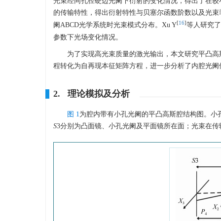
光束经同孔径硬边光阑下衍射的变化情况，得出了在较
的传输特性，得出衍射特性与贝塞尔函数阶数以及光束菲涅
[
16
]
阑ABCD光学系统时光束模式分布。Xu Y
等人研究了
参数下光场变化情况。
为了实现高光束质量的激光输出，本文研究平凸高
程转化为自再现本征矩阵方程，进一步分析了内腔光阑
2. 理论模拟及分析
图 1
为腔内带有小孔光阑的平凸高斯腔结构图。小
S
3分别为凸面镜、小孔光阑及平面镜所在面；光束在传