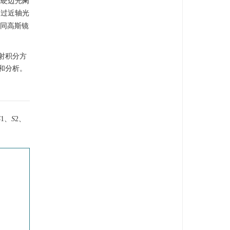
孔硬边光阑
通过近轴光
同高斯镜
射积分方
和分析。
S
1、
S
2、