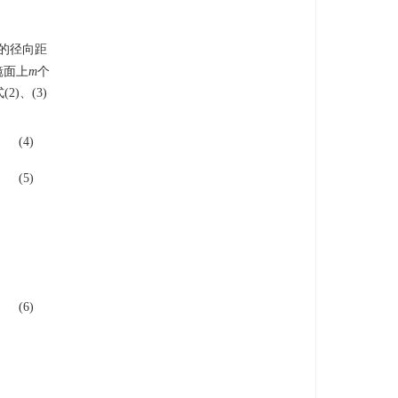
的径向距
镜面上
m
个
2)、(3)
(4)
(5)
(6)