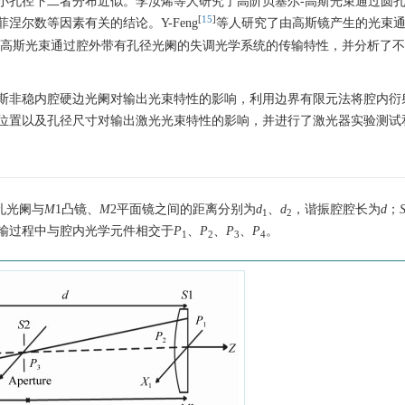
小孔径下二者分布近似。李汝烯等人研究了高阶贝塞尔-高斯光束通过圆
[
15
]
尔数等因素有关的结论。Y-Feng
等人研究了由高斯镜产生的光束
高斯光束通过腔外带有孔径光阑的失调光学系统的传输特性，并分析了不
斯非稳内腔硬边光阑对输出光束特性的影响，利用边界有限元法将腔内衍
位置以及孔径尺寸对输出激光光束特性的影响，并进行了激光器实验测试
孔光阑与
M
1凸镜、
M
2平面镜之间的距离分别为
d
、
d
，谐振腔腔长为
d
；
1
2
输过程中与腔内光学元件相交于
P
、
P
、
P
、
P
。
1
2
3
4