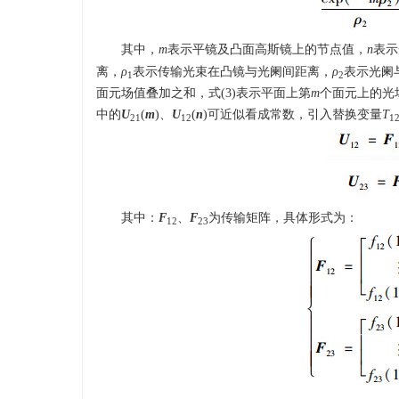
其中，
m
表示平镜及凸面高斯镜上的节点值，
n
表示
离，
ρ
表示传输光束在凸镜与光阑间距离，
ρ
表示光阑
1
2
面元场值叠加之和，式(3)表示平面上第
m
个面元上的光
中的
U
(
m
)、
U
(
n
)可近似看成常数，引入替换变量
T
21
12
1
其中：
F
、
F
为传输矩阵，具体形式为：
12
23