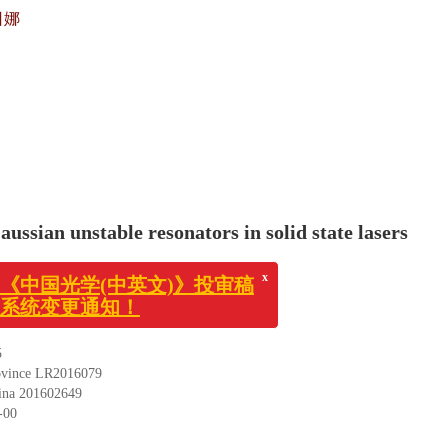
日娜
ussian unstable resonators in solid state lasers
,
NING Ri-bo
,
LI Ye-qiu
,
WU Ri-na
 110159, China
x
《中国光学(中英文)》投审稿
系统变更通知！
5
ovince
LR2016079
ina
201602649
-00