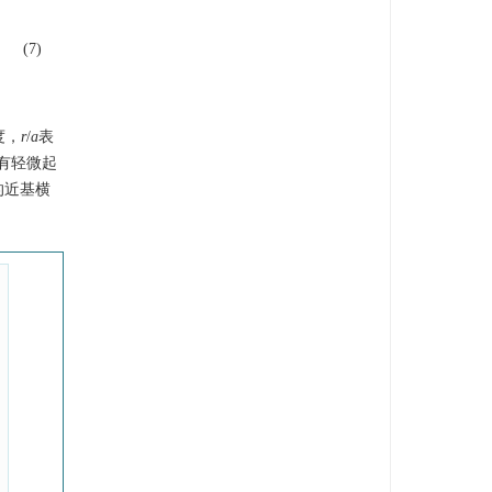
(7)
度，
r
/
a
表
有轻微起
的近基横