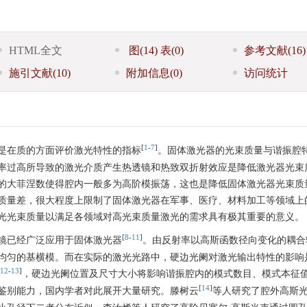
HTML全文
图
(14)
表
(0)
参考文献
(16)
施引文献
(10)
附加信息
(0)
访问统计
[
1
-
7
]
是在质的方面评价激光特性的指标
。固体激光器的光束质量与谐振腔
率过高所导致的激光介质产生热透镜和热致双折射效应是降低激光器光束
的大菲涅数使得腔内一般多为高阶模振荡，这也是降低固体激光器光束质
质量差，很大程度上限制了固体激光器在军事、医疗、材料加工等领域上
光光束质量以满足各领域对高光束质量激光的需求具有极其重要的意义。
[
8
-
11
]
镜已经广泛应用于固体激光器
。由反射率以高斯函数径向变化的耦合
均匀的基横模。而在实际的激光光路中，硬边光阑对激光输出特性的影响
12
-
13
]
，硬边光阑位置及尺寸大小将影响谐振腔内的模式数目、模式本征
[
14
]
鉴别能力，国内学者对此展开大量研究。滕树云
等人研究了腔外高斯