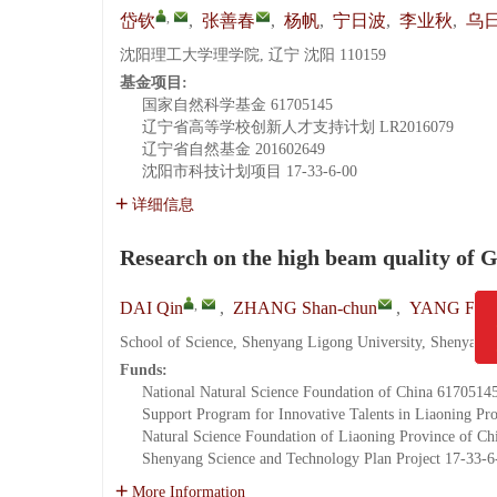
,
岱钦
,
张善春
,
杨帆
,
宁日波
,
李业秋
,
乌
沈阳理工大学理学院, 辽宁 沈阳 110159
基金项目:
国家自然科学基金
61705145
辽宁省高等学校创新人才支持计划
LR2016079
辽宁省自然基金
201602649
沈阳市科技计划项目
17-33-6-00
详细信息
Research on the high beam quality of Ga
,
DAI Qin
,
ZHANG Shan-chun
,
YANG Fan
School of Science, Shenyang Ligong University, Shenyang
Funds:
National Natural Science Foundation of China
6170514
Support Program for Innovative Talents in Liaoning Pr
Natural Science Foundation of Liaoning Province of Ch
Shenyang Science and Technology Plan Project
17-33-6
More Information