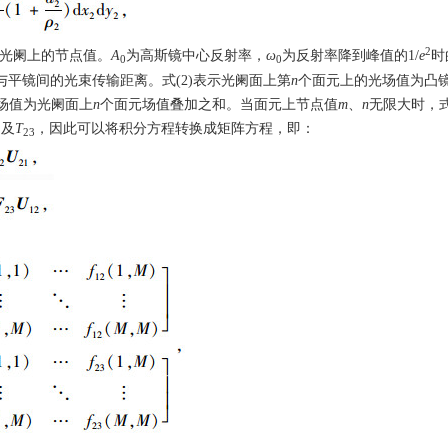
2
光阑上的节点值。
A
为高斯镜中心反射率，
ω
为反射率降到峰值的1/
e
时
0
0
与平镜间的光束传输距离。式(2)表示光阑面上第
n
个面元上的光场值为凸
场值为光阑面上
n
个面元场值叠加之和。当面元上节点值
m
、
n
无限大时，式(
及
T
，因此可以将积分方程转换成矩阵方程，即：
2
23