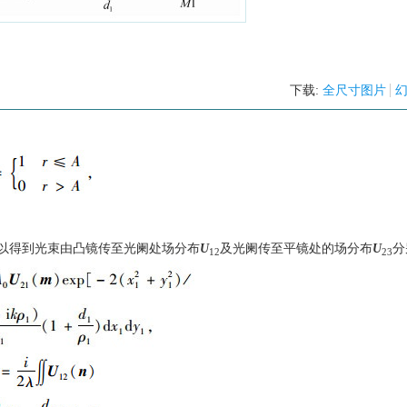
下载:
全尺寸图片
以得到光束由凸镜传至光阑处场分布
U
及光阑传至平镜处的场分布
U
分
12
23