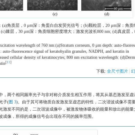
(a)角质层，0 μm深：角蛋白自发荧光信号；(b)颗粒层，20 μm深：角
棘层，30 μm深：角质细胞密度增大；激发光波长800 nm; (d)真皮层，8
excitation wavelength of 760 nm:(a)Stratum corneum, 0 μm depth: auto-fluore
: auto-fluorescence signal of keratohyalin granules, NADPH, and keratin in
eased cellular density of keratinocytes; 800 nm excitation wavelength: (d)Derm
[
11
]
stin
下载:
全尺寸图片
中，两个相同频率光子与非对称介质发生相互作用，将其从基态激发至虚
光子(
图 3
)。由于其可将物质自发激发至虚态的特性，二次谐波成像不需
光激发不同的是，二次谐波成像中，被激发物体吸收的能量和放出的能量
波成像，所得的成像信号会出现在不同的频率范围。