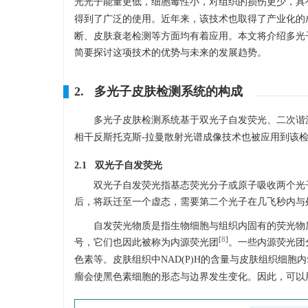
光光子能量更低，细胞毒性小，对组织的损伤更少，具
得到了广泛的使用。近年来，该技术也取得了产业化的成果
断、皮肤衰老检测等方面均有着应用。本文将介绍多光
简要探讨这项技术的优势与未来的发展趋势。
2. 多光子皮肤检测系统的构成
多光子皮肤检测系统基于双光子自发荧光、二次谐
相干反斯托克斯-拉曼散射光谱成像技术也被应用到该检
2.1 双光子自发荧光
双光子自发荧光指基态荧光分子或原子吸收两个光
后，将跃迁至一个虚态，需要第二个光子在几飞秒内与
自发荧光物质是指生物细胞与组织内固有的荧光物
[
8
]
号，它们也因此被称为内源荧光团
。一些内源荧光团
色素等。皮肤组织中NAD(P)H的含量与皮肤组织细
瘤会使黑色素细胞的形态与边界发生变化。因此，可以