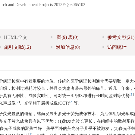
arch and Development Projects
2013YQ03065102
HTML全文
图
(9)
表
(0)
参考文献
(21)
施引文献
(12)
附加信息
(0)
访问统计
学病理检查中有着重要的地位。传统的医学病理检测通常需要切取一定大
组织，检测过程耗时较长，并且会为患者带来额外的痛苦。近几十年来，
[
1
]
于具有无创性、成像实时性、可对统一组织区域进行长时间监测等优势
[
2
]
[
3
]
光声成像
、光学相干层析成像(OCT)
等。
子荧光显微的概念，继而发展出多光子荧光成像技术，为活体组织光学成
光子荧光成像具有以下优势：(1)激发光波长更长，在组织中的散射系
)多光子成像的聚焦性好，焦平面外的荧光分子几乎不被激发；(3)多光子
[
1
]