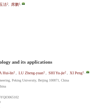
2
1
,
玉洁
,
席鹏
logy and its applications
1
1
2
1
,
A Hui-lin
,
LU Zheng-yuan
,
SHI Yu-jie
,
XI Peng
eering, Peking University, Beijing 100871, China
China
3YQ03065102
0
1