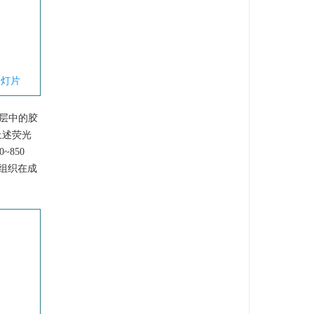
幻灯片
皮层中的胶
上述荧光
850
组织在成