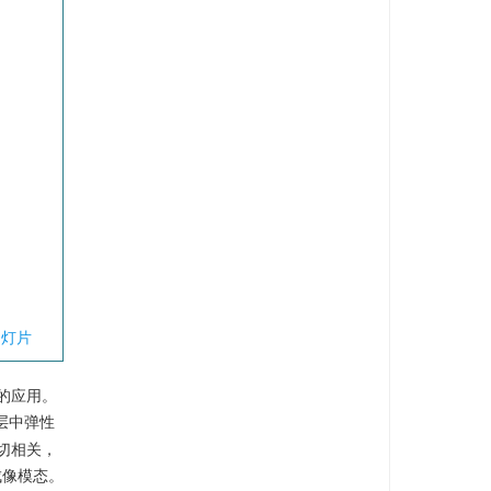
幻灯片
的应用。
层中弹性
切相关，
成像模态。