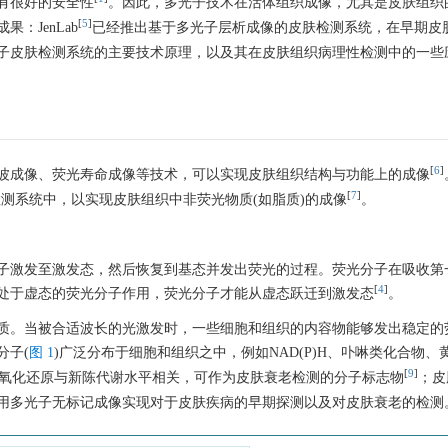
有很好的安全性
。因此，多光子技术在活体组织成像，尤其是皮肤组织
[
5
]
：JenLab
已经推出基于多光子层析成像的皮肤检测系统，在早期皮
子皮肤检测系统的主要技术原理，以及其在皮肤组织病理性检测中的一些
[
6
]
波成像、荧光寿命成像等技术，可以实现皮肤组织结构与功能上的成像
[
7
]
测系统中，以实现皮肤组织中非荧光物质(如脂质)的成像
。
子激发至激发态，然后恢复到基态并发出荧光的过程。荧光分子在吸收第
[
4
]
处于虚态的荧光分子作用，荧光分子才能从虚态跃迁到激发态
。
质。当被合适波长的光激发时，一些细胞和组织的内容物能够发出稳定的
分子(
图 1
)广泛分布于细胞和组织之中，例如NAD(P)H、卟啉类化合物、
[
9
]
胞内氧化还原与新陈代谢水平相关，可作为皮肤衰老检测的分子标志物
；皮
用多光子无标记成像实现对于皮肤疾病的早期探测以及对皮肤衰老的检测