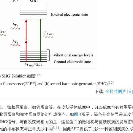
[
12
]
HG)的Jablonski图
[
12
]
ion fluorescence(2PEF) and (b)second harmonic generation(SHG)
下载:
全尺寸图片
上，如胶原蛋白、微管蛋白等。在皮肤活体成像中，SHG成像也有着重要
[
4
]
的胶原蛋白和弹性蛋白网络进行成像
。如
图 4
所示，绿色荧光信号是真皮
SHG信号。与自发荧光相同的是，这些蛋白的微结构与皮肤疾病的发展密
[
13
]
维的排布状态与正常皮肤不同
。因此SHG提供了另外一种监测疾病的