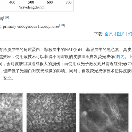
[
10
]
谱
[
10
]
 of primary endogenous fluorophores
下载:
全尺寸图片
角质层中的角质蛋白、颗粒层中的NAD(P)H、基底层中的黑色素、真
焦效应，使用该技术可以获得不同深度的皮肤组织自发荧光成像(
图 2
)。
nm)，会对皮肤组织造成很大的损伤；而使用双光子激发则只需近红外光(700~
，也降低了光漂白对荧光成像的影响。同时，自发荧光成像技术使得皮肤
、安全。