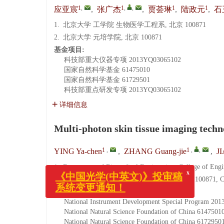
1
,
1
,
,
1
1
应亚宸
,
张广杰
,
贾荟琳
,
陆政元
,
石
1.
北京大学 工学院 生物医学工程系, 北京 100871
2.
北京大学 元培学院, 北京 100871
基金项目:
科技部重大仪器专项
2013YQ03065102
国家自然科学基金
61475010
国家自然科学基金
61729501
科技部重点研发专项
2013YQ03065102
详细信息
Multi-photon skin tissue imaging techno
1
,
1
,
,
YING Ya-chen
,
ZHANG Guang-jie
,
JI
1.
Department of Biomedical Engineering, College of Engin
2.
Yuanpeng College, Peking University, Beijing 100871, 
Funds:
National Instrument Development Special Program
201
x
《中国光学(中英文)》投审稿
National Natural Science Foundation of China
6147501
系统变更通知！
National Natural Science Foundation of China
6172950