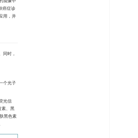
的成像中
肤癌症诊
应用，并
。同时，
一个光子
荧光信
黄素、黑
肤黑色素
。