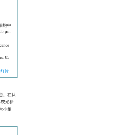
质细胞中
5 μm
scence
is, 85
幻灯片
态。在从
要荧光标
大小相