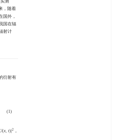
在实测
来，随着
在国外，
我国在辐
辐射计
的衍射有
(1)
2
U
(
x
,
t
)|
，