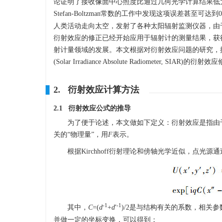
论证明了接收像面中心照度比通过几何光学计算结果低大约0
Stefan-Boltzman常数的工作中发现这项误差甚至
人类活动走向太空，发射了各种太阳辐射监测仪器，由
衍射效应的修正已经开始应用于辐射计的测量结果，获
射计量领域的发展。本文根据对衍射效应问题的研究，
(Solar Irradiance Absolute Radiometer, SIAR)的衍射
2. 衍射效应计算方法
2.1 衍射效应公式的推导
为了便于论述，本文做如下定义：衍射效应是指由
关的“物理量”，用
F
表示。
根据Kirchhoff衍射理论和傍轴光学近似，点光
-1
-1
其中，
C
=(
d
+
d
′
)/2是与结构有关的系数，相关参
并做一定的坐标变换，可以得到：