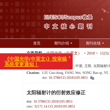
首页
期刊介绍
期刊在线
x
《中国光学(中英文)》投审稿
系统变更通知！
文章导航
>
中国光学（中英文）
>
2018
>
11(5):
引用本文:
刘国栋, 方伟, 宋宝奇, 叶新, 王凯. 太阳辐射计的衍
Citation:
LIU Guo-dong, FANG Wei, SONG Bao-qi, YE Xin,
doi:
10.3788/CO.20181105.0851
太阳辐射计的衍射效应修正
doi:
10.3788/CO.20181105.0851
cstr:
32171.14.CO.20181105.0851