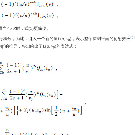
而当
r
′＞
R
时，式(5)更简便。
[
5
]
行积分，为此，引入一个新的量
L
(
u
,
v
)，表示整个探测平面的衍射效应
0
2
)|
的推导，Wolf给出了
L
(
u
,
v
)的表达式：
0