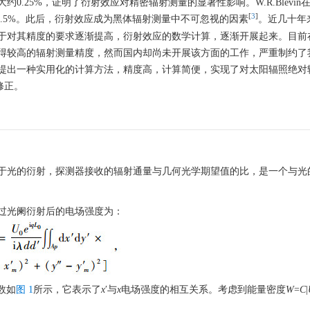
.25%，证明了衍射效应对精密辐射测量的显著性影响。W.R.Blevin
[
3
]
可达到0.5%。此后，衍射效应成为黑体辐射测量中不可忽视的因素
。近几十年
于对其精度的要求逐渐提高，衍射效应的数学计算，逐渐开展起来。目前
得较高的辐射测量精度，然而国内却尚未开展该方面的工作，严重制约了
提出一种实用化的计算方法，精度高，计算简便，实现了对太阳辐照绝对
效应修正。
于光的衍射，探测器接收的辐射通量与几何光学期望值的比，是一个与光
源通过光阑衍射后的电场强度为：
数如
图 1
所示，它表示了
x
′与
x
电场强度的相互关系。考虑到能量密度
W
=
C
|