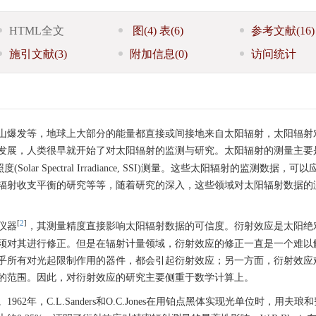
HTML全文
图
(4)
表
(6)
参考文献
(16)
施引文献
(3)
附加信息
(0)
访问统计
山爆发等，地球上大部分的能量都直接或间接地来自太阳辐射，太阳辐射
发展，人类很早就开始了对太阳辐射的监测与研究。太阳辐射的测量主要
谱辐照度(Solar Spectral Irradiance, SSI)测量。这些太阳辐射的监测数据，
辐射收支平衡的研究等等，随着研究的深入，这些领域对太阳辐射数据的
[
2
]
仪器
，其测量精度直接影响太阳辐射数据的可信度。衍射效应是太阳绝
须对其进行修正。但是在辐射计量领域，衍射效应的修正一直是一个难以
乎所有对光起限制作用的器件，都会引起衍射效应；另一方面，衍射效应
的范围。因此，对衍射效应的研究主要侧重于数学计算上。
年，C.L.Sanders和O.C.Jones在用铂点黑体实现光单位时，用夫琅