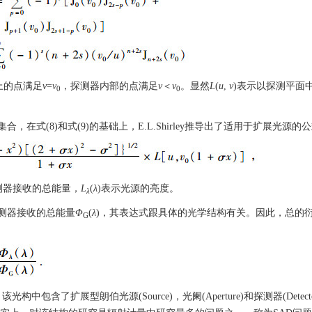
上的点满足
v
=
v
，探测器内部的点满足
v
＜
v
。显然
L
(
u
,
v
)表示以探测平面
0
0
式(8)和式(9)的基础上，E.L.Shirley推导出了适用于扩展光源的
测器接收的总能量，
L
(
λ
)表示光源的亮度。
λ
测器接收的总能量
Φ
(
λ
)，其表达式跟具体的光学结构有关。因此，总的
G
中包含了扩展型朗伯光源(Source)，光阑(Aperture)和探测器(Detect