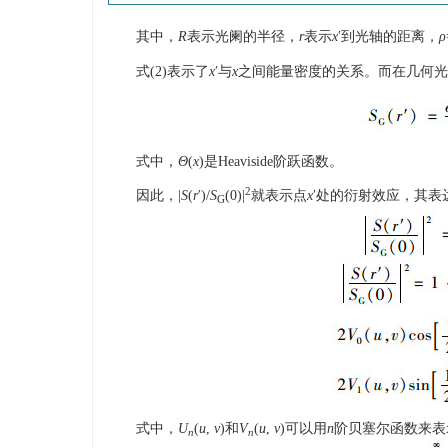
其中，
R
表示光阑的半径，
r
表示
x
′到光轴的距离，
ρ
式(2)表示了
x
′与
x
之间能量密度的关系。而在几何光
式中，
Θ
(
x
)是Heaviside阶跃函数。
2
因此，|
S
(
r
′)/
S
(0)|
就表示点
x
′处的衍射效应，其表达
G
式中，
U
(
u
,
v
)和
V
(
u
,
v
)可以用
n
阶贝塞尔函数来表
n
n