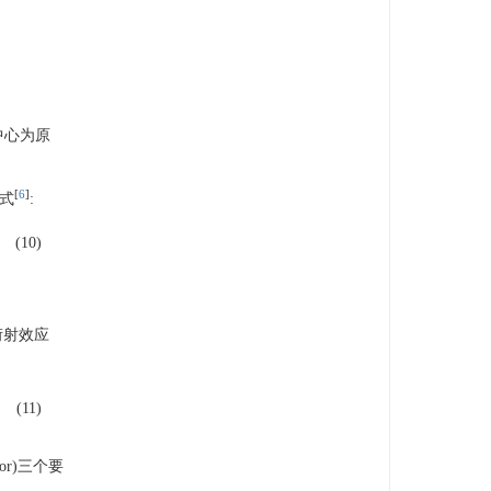
中心为原
[
6
]
公式
:
(10)
衍射效应
(11)
or)三个要