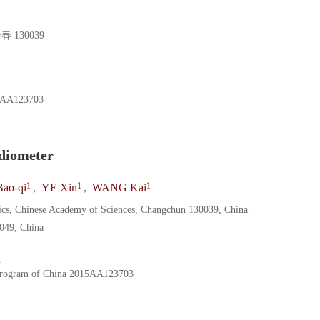
130039
5AA123703
adiometer
1
1
1
ao-qi
,
YE Xin
,
WANG Kai
sics, Chinese Academy of Sciences, Changchun 130039, China
0049, China
1
rogram of China
2015AA123703