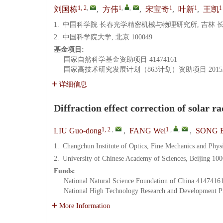
1, 2
,
1
,
,
1
1
1
刘国栋
,
方伟
,
宋宝奇
,
叶新
,
王凯
1.
中国科学院 长春光学精密机械与物理研究所, 吉林 长春 
2.
中国科学院大学, 北京 100049
基金项目:
国家自然科学基金资助项目
41474161
国家高技术研究发展计划（863计划）资助项目
201
详细信息
Diffraction effect correction of solar r
1, 2
,
1
,
,
LIU Guo-dong
,
FANG Wei
,
SONG B
1.
Changchun Institute of Optics, Fine Mechanics and Phy
2.
University of Chinese Academy of Sciences, Beijing 10
Funds:
National Natural Science Foundation of China
4147416
National High Technology Research and Development P
More Information