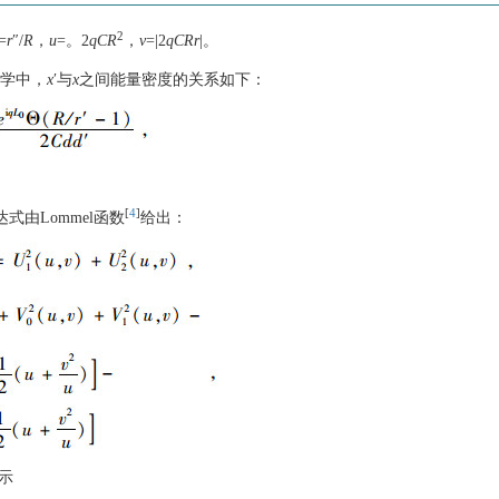
2
=
r
″/
R
，
u
=。2
qCR
，
v
=|2
qCRr
|。
学中，
x
′与
x
之间能量密度的关系如下：
[
4
]
式由Lommel函数
给出：
示