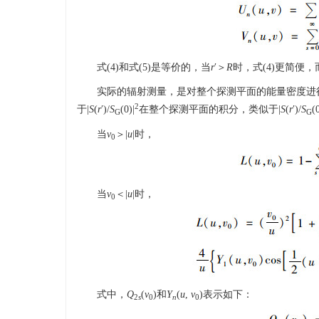
式(4)和式(5)是等价的，当
r
′＞
R
时，式(4)更简便，
实际的辐射测量，是对整个探测平面的能量密度进
2
于|
S
(
r
′)/
S
(0)|
在整个探测平面的积分，类似于|
S
(
r
′)/
S
(0
G
G
当
v
＞|
u
|时，
0
当
v
＜|
u
|时，
0
式中，
Q
(
v
)和
Y
(
u
,
v
)表示如下：
2
s
0
n
0