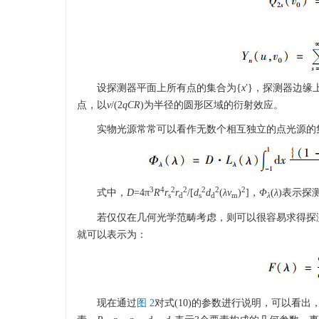
设探测器平面上所有点的集合为{
x
′}，探测器边缘
点，以
v
/(2
qCR
)为半径的圆形区域的衍射效应。
实物光源常常可以看作无数个相互独立的点光源的集合，在
3
4
2
2
2
2
2
式中，
D
=4π
R
r
r
/[
d
d
(
λv
)
]，
Φ
(
λ
)表示探
s
d
s
d
m
λ
若仅仅在几何光学范畴考虑，则可以很容易求得探
就可以表示为：
现在通过
图 2
对式(10)的参数进行说明，可以看出，该光构