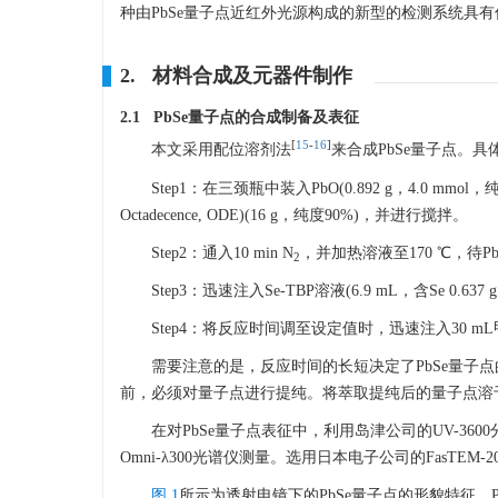
种由PbSe量子点近红外光源构成的新型的检测系统具
2. 材料合成及元器件制作
2.1 PbSe量子点的合成制备及表征
[
15
-
16
]
本文采用配位溶剂法
来合成PbSe量子点。具
Step1：在三颈瓶中装入PbO(0.892 g，4.0 mmol，纯度
Octadecence, ODE)(16 g，纯度90%)，并进行搅拌。
Step2：通入10 min N
，并加热溶液至170 ℃，待
2
Step3：迅速注入Se-TBP溶液(6.9 mL，含Se 
Step4：将反应时间调至设定值时，迅速注入30 mL
需要注意的是，反应时间的长短决定了PbSe量子
前，必须对量子点进行提纯。将萃取提纯后的量子点溶于
在对PbSe量子点表征中，利用岛津公司的UV-36
Omni-λ300光谱仪测量。选用日本电子公司的FasTEM
图 1
所示为透射电镜下的PbSe量子点的形貌特征。P