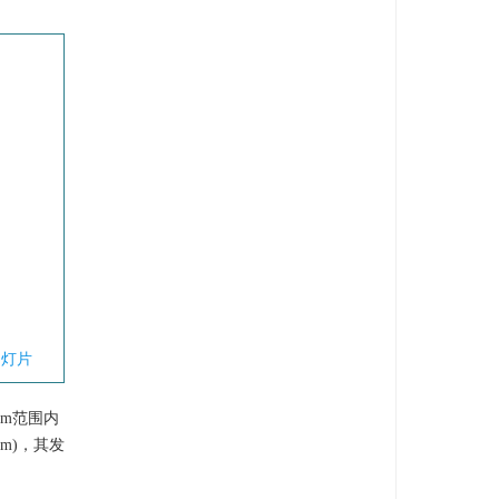
幻灯片
 nm范围内
nm)，其发