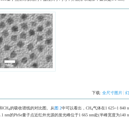
下载:
全尺寸图片
和CH
的吸收谱线的对比图。从
图 2
中可以看出，CH
气体在1 625~1 840
4
4
 nm的PbSe量子点近红外光源的发光峰位于1 665 nm处(半峰宽度为140 