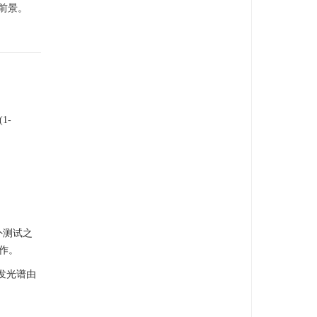
前景。
1-
外测试之
作。
致发光谱由