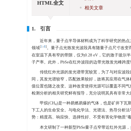
HTML全文
相关文章
1. 引言
近年来，量子点半导体材料成为了科学研究的热点
[
1
-
8
]
领域
。量子点光致发光波段具有随量子点尺寸改变
在室温下具有窄的带隙，仅为0.28 eV，它的激子玻尔
子产率。此外，PbSe在红外波段的边带光致发光峰跨度较
传统红外光源的发光谱带宽较宽，为了与对应波段的
同，其发光谱较窄，匹配效果较好，故将其应用在气体检
值位置也随之改变。这种改变使得光源可以覆盖不同气
检测分析的相关研究鲜有报导，充分说明其具有非常大
甲烷(CH
)是一种易燃易爆的气体，也是矿井下瓦
4
下工人的生命安全。与电化学法、光谱法、热导分析法等
势：精度高、响应快、选择性好、不受有害化学物质“
本文研制了一种新型PbSe量子点窄带近红外光源