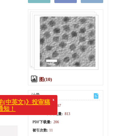
图(10)
x
文)》投审稿
计量
文章访问数:
2867
HTML全文浏览量:
813
PDF下载量:
206
被引次数:
11