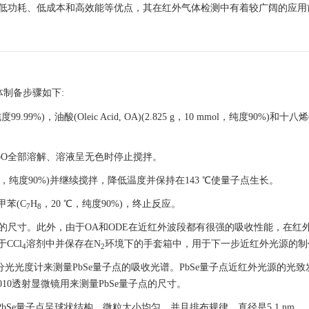
有低功耗、低成本和高效能等优点，其在红外气体检测中有着较广阔的应用
体制备步骤如下:
99.99%)，油酸(Oleic Acid, OA)(2.825 g，10 mmol，纯度90%)和十八烯(
PbO全部溶解、溶液呈无色时停止搅拌。
0.637 g，纯度90%)并继续搅拌，降低温度并保持在143 ℃使量子点生长。
甲苯(C
H
，20 ℃，纯度90%)，终止反应。
7
8
点的尺寸。此外，由于OA和ODE在近红外波段都有很强的吸收性能，在红
CCl
溶剂中并保存在N
环境下的手套箱中，用于下一步近红外光源的制
4
2
00分光光度计来测量PbSe量子点的吸收光谱。PbSe量子点近红外光源的光
-2010透射显微镜用来测量PbSe量子点的尺寸。
bSe量子点呈球状结构，微粒大小均匀，并且排布规律，直径是5.1 nm。