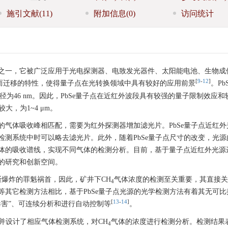
施引文献
(11)
附加信息
(0)
访问统计
之一，它被广泛应用于光电探测器、电致发光器件、太阳能电池、生物成
[
9
-
12
]
而迁移的特性，使得量子点在光转换领域中具有较好的应用前景
。Pb
半径为46 nm。因此，PbSe量子点在近红外波段具有较强的量子限制效应
大，为1~4 μm。
气体吸收峰相匹配，需要为红外探测器增加滤光片。PbSe量子点近红外
测系统中时可以略去滤光片。此外，随着PbSe量子点尺寸的改变，光源
体的吸收谱线，实现不同气体的检测分析。目前，基于量子点近红外光源
的研究和创新空间。
斯爆炸的罪魁祸首，因此，矿井下CH
气体浓度的检测至关重要，其直接关
4
其它检测方法相比，基于PbSe量子点光源的光学检测方法有着其无可比
[
13
-
14
]
毒害”、可连续分析和进行自动控制等
。
，并设计了相应气体检测系统，对CH
气体的浓度进行检测分析。检测结果
4