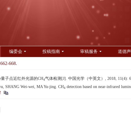
编委会
投稿指南
审稿服务
道德声
 662-668.
bSe量子点近红外光源的CH
气体检测[J]. 中国光学（中英文）, 2018, 11(4): 66
4
u, SHANG Wei-wei, MA Yu-jing. CH
detection based on near-infrared lumi
4
2
测