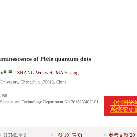
luminescence of PbSe quantum dots
,
wu
,
SHANG Wei-wei
,
MA Yu-jing
 University, Changchun 130012, China
《中国光学(中英
系统变更通知！
5086
l Science and Technology Department
No.2016LY402L01
HTML全文
图
(10)
表
(0)
参考文献
(20)