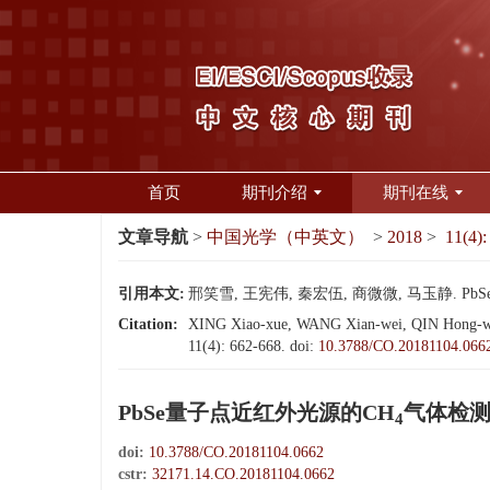
首页
期刊介绍
期刊在线
文章导航
>
中国光学（中英文）
>
2018
>
11(4):
引用本文:
邢笑雪, 王宪伟, 秦宏伍, 商微微, 马玉静. P
Citation:
XING Xiao-xue, WANG Xian-wei, QIN Hong-w
11(4): 662-668.
doi:
10.3788/CO.20181104.066
PbSe量子点近红外光源的CH
气体检
4
doi:
10.3788/CO.20181104.0662
cstr:
32171.14.CO.20181104.0662