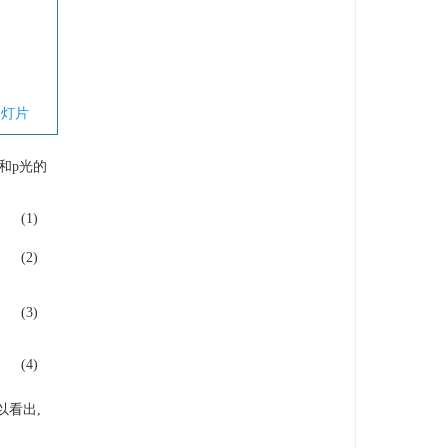
幻灯片
和p光的
(1)
(2)
(3)
(4)
以看出,