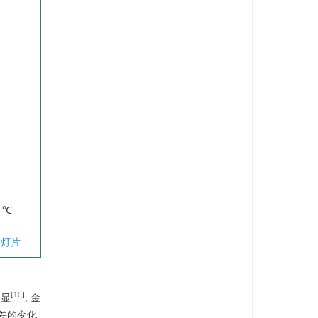
0 ℃
幻灯片
[
10
]
明显
, 金
差的变化