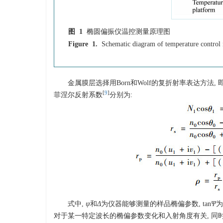
图 1
椭圆偏振仪温控测量原理图
Figure 1.
Schematic diagram of temperature control
金属膜层选择用Born和Wolf的复折射率表达方法,
[
9
]
菲涅尔反射系数
分别为:
式中,
ψ
和
Δ
为仪器能够测量的样品椭偏参数, tan
Ψ
为
对于某一特定波长的椭偏参数变化和入射角度有关, 同