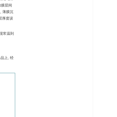
增加膜层间
, 薄膜沉
 膜层厚度误
实现常温到
上, 经