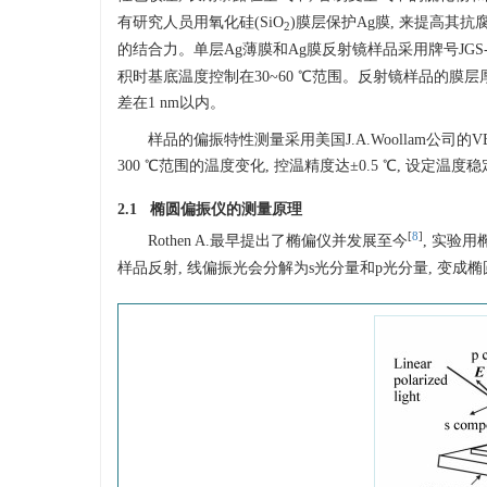
有研究人员用氧化硅(SiO
)膜层保护Ag膜, 来提高其抗
2
的结合力。单层Ag薄膜和Ag膜反射镜样品采用牌号JGS-1
积时基底温度控制在30~60 ℃范围。反射镜样品的膜层厚度依次为:Su
差在1 nm以内。
样品的偏振特性测量采用美国J.A.Woollam公司
300 ℃范围的温度变化, 控温精度达±0.5 ℃, 设定温度
2.1 椭圆偏振仪的测量原理
[
8
]
Rothen A.最早提出了椭偏仪并发展至今
, 实验
样品反射, 线偏振光会分解为s光分量和p光分量, 变成椭