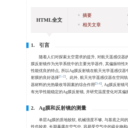
摘要
HTML全文
相关文章
1. 引言
随着人们对探索太空需求的提升, 对航天遥感仪器
膜反射镜作为光学系统中的主要光学器件, 其偏振特性
性能优良的特点, 所以Ag膜反射镜在航天光学遥感仪器
[
1
-
2
]
射膜的良好选择
。此外, 航天光学遥感仪器在空间
[
3
-
4
]
器材料的光热吸收等因素的综合作用
, Ag膜反射
有光学性能稳定的Ag膜反射镜, 并研究温度变化对其
2. Ag膜和反射镜的测量
单层Ag膜的质地较软, 机械强度不够, 与基底之间
性也较差, 长期暴露在空气中, 容易受空气中的硫化