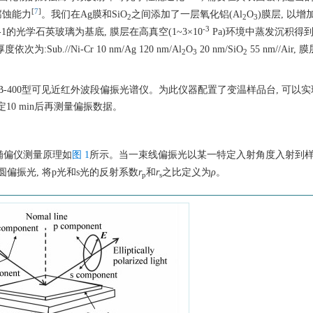
[
7
]
腐蚀能力
。我们在Ag膜和SiO
之间添加了一层氧化铝(Al
O
)膜层, 以
2
2
3
-3
的光学石英玻璃为基底, 膜层在高真空(1~3×10
Pa)环境中蒸发沉积得到
b.//Ni-Cr 10 nm/Ag 120 nm/Al
O
20 nm/SiO
55 nm//Air,
2
3
2
的VB-400型可见近红外波段偏振光谱仪。为此仪器配置了变温样品台, 可以
稳定10 min后再测量偏振数据。
用椭偏仪测量原理如
图 1
所示。当一束线偏振光以某一特定入射角度入射到样品
圆偏振光, 将p光和s光的反射系数
r
和
r
之比定义为
ρ
。
p
s