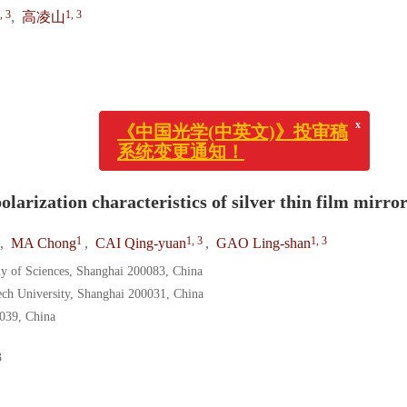
, 3
1, 3
,
高凌山
《中国光学(中英文)》投审
系统变更通知！
larization characteristics of silver thin film mirro
1
1, 3
1, 3
,
MA Chong
,
CAI Qing-yuan
,
GAO Ling-shan
my of Sciences, Shanghai 200083, China
ech University, Shanghai 200031, China
0039, China
3