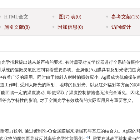
HTML全文
图
(7)
表
(0)
参考文献
(15)
施引文献
(8)
附加信息
(0)
访问统计
的光学指标提出越来越严格的要求, 有时需要对光学仪器进行全系统偏振
对系统的偏振灵敏度控制有着重要影响。金属银(Ag)膜具有反射光谱范围
中有着广泛的应用。同时由于倾斜入射时偏振效应小, Ag膜成为低偏振依
轨道工作时, 受到太阳光的照射、地球的反射光、以及红外辐射等方面的影响
镜可能面临一定的温度波动, 即使采取了温度控制措施也无法完全避免。因此,
偏振等光学特性的影响, 对于空间光学有效载荷的实际应用具有重要意义。
的附着力较弱, 通过镀制Ni-Cr金属膜层来增强其与基底的结合力。Ag膜的
[
5
-
6
]
物和卤化物的腐蚀而导致反射率等光学性能退化
, 需要在其表面镀制适当