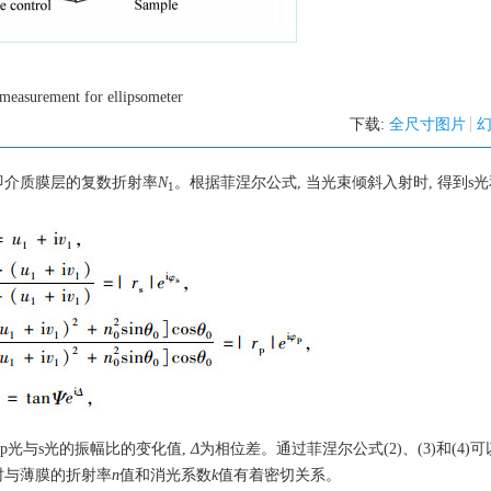
 measurement for ellipsometer
下载:
全尺寸图片
 即介质膜层的复数折射率
N
。根据菲涅尔公式, 当光束倾斜入射时, 得到s光
1
p光与s光的振幅比的变化值,
Δ
为相位差。通过菲涅尔公式(2)、(3)和(4)可
时与薄膜的折射率
n
值和消光系数
k
值有着密切关系。