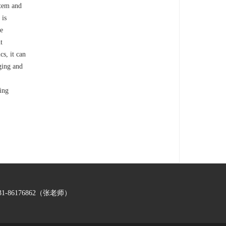
stem and
 is
re
t
cs, it can
ging and
ing
-86176862（张老师）