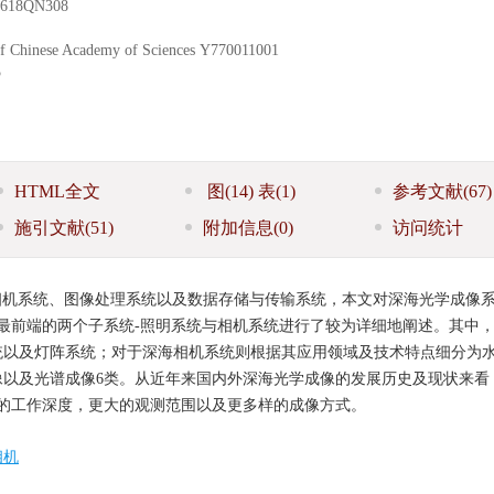
618QN308
f Chinese Academy of Sciences
Y770011001
5
HTML全文
图
(14)
表
(1)
参考文献
(67)
施引文献
(51)
附加信息
(0)
访问统计
相机系统、图像处理系统以及数据存储与传输系统，本文对深海光学成像
最前端的两个子系统-照明系统与相机系统进行了较为详细地阐述。其中
统以及灯阵系统；对于深海相机系统则根据其应用领域及技术特点细分为
像以及光谱成像6类。从近年来国内外深海光学成像的发展历史及现状来看
的工作深度，更大的观测范围以及更多样的成像方式。
相机