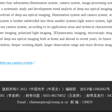
into four subsystems:illumination system, camera system, image processing sy
, a systematic study and development trend analysis of deep-sea optical imaging
orefront of deep-sea optical imaging, illumination system and camera system, a
ystem is further subdivided into three smaller systems:light source system, ligh
ea camera system, according to its application areas and technical characteristi
laser imaging, polarized light imaging, 3D/panoramic imaging, microscopic ima
 of deep-sea optical imaging both at home and abroad in recent years, its future
olution, deeper working depth, larger observation range and more diverse imag
deep-sea camera system
/
版权所有© 2012《中国光学（中英文）》编辑部
吉ICP备11002662号
27061（李老师）；财务问题：0431-86176852（王老师）；邮寄及发行：0431
Email：
chineseoptics@ciomp.ac.cn
邮 编：130033