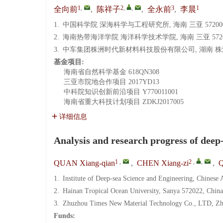
1
,
2
,
,
3
1
全向前
,
陈祥子
,
全永前
,
李晨
1.
中国科学院 深海科学与工程研究所, 海南 三亚 57200
2.
海南热带海洋学院 海洋科学技术学院, 海南 三亚 5720
3.
中车集团株洲时代新材料科技股份有限公司, 湖南 株洲 
基金项目:
海南省自然科学基金
618QN308
三亚市院地合作项目
2017YD13
中科院知识创新前沿项目
Y770011001
海南省重大科技计划项目
ZDKJ2017005
详细信息
Analysis and research progress of deep
1
,
2
,
,
QUAN Xiang-qian
,
CHEN Xiang-zi
,
Q
1.
Institute of Deep-sea Science and Engineering, Chinese
2.
Hainan Tropical Ocean University, Sanya 572022, China
3.
Zhuzhou Times New Material Technology Co., LTD, Zh
Funds: