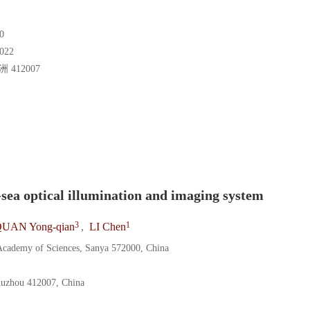
0
22
412007
-sea optical illumination and imaging system
3
1
UAN Yong-qian
,
LI Chen
 Academy of Sciences, Sanya 572000, China
uzhou 412007, China