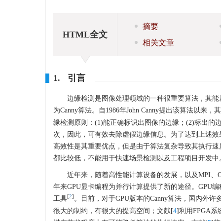
摘要
HTML全文
相关文章
1. 引言
边缘检测是图像处理领域的一种很重要算法，其能
为Canny算法。自1986年John Canny提出该算法
缘检测原则：(1)能正确标识出图像的边缘；(2)标出
次，因此，可有效去除虚假边缘信息。为了达到上述效果
高效性是其重要优点，但是由于算法复杂导致其执行速度
都比较低，不能用于快速场景检测以及工程项目开发中
近年来，随着高性能计算设备的发展，以及MPI、
年来GPU显卡编程为并行计算提供了新的途径。GPU
[
2
]
工具
。目前，对于GPU版本的Canny算法，国内外
很大的制约，有很大的提高空间；文献[
4
]利用FPG