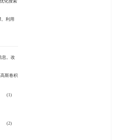
优化搜索
骤。利用
信息。改
。高斯卷积
(1)
(2)