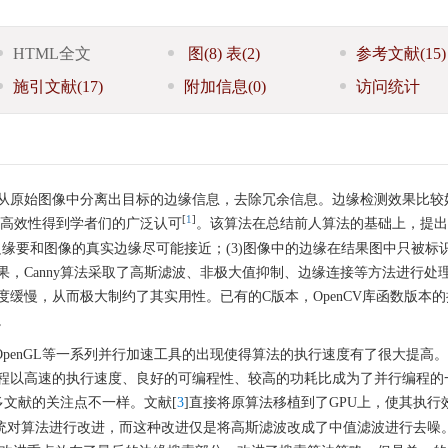
HTML全文
图
(8)
表
(2)
参考文献
(15)
施引文献
(17)
附加信息
(0)
访问统计
从原始图像中分离出目标的边缘信息，去除冗余信息。边缘检测效果比较
[
1
]
以来，其高效性得到学者们的广泛认可
。该算法在总结前人算法的基础上，提出
的边缘要和图像的真实边缘尽可能接近；(3)图像中的边缘在结果图中只被标
，Canny算法采取了高斯滤波、非极大值抑制、边缘连接等方法进行处
缓慢，从而极大制约了其实用性。已有的C版本，OpenCV库函数版本
。
OpenGL等一系列并行加速工具的出现使得算法的执行速度有了很大提高
编程以高速的执行速度、良好的可编程性、较高的功耗比成为了并行编程的
许多文献的关注点不一样。文献[
3
]直接将原算法移植到了GPU上，使其执行
A系统对算法进行改进，而这种改进仅是将高斯滤波改成了中值滤波进行去噪