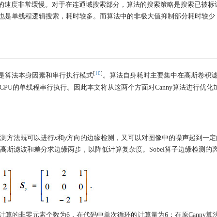
下的速度非常缓慢。对于在连通域搜索部分，算法的搜索策略是搜索已被标
也是单线程逻辑搜索，耗时较多。而算法中的非极大值抑制部分耗时较少
[
10
]
是算法本身因素和串行执行模式
。算法自身耗时主要集中在高斯卷积
PU的单线程串行执行。因此本文将从这两个方面对Canny算法进行优化
检测方法既可以进行
x
和
y
方向的边缘检测，又可以对图像中的噪声起到一定
法中的高斯滤波和差分求边缘两步，以降低计算复杂度。Sobel算子边缘检测的
中有效计算的非零元素个数为6，在代码中单次循环的计算量为6；在原Canny算