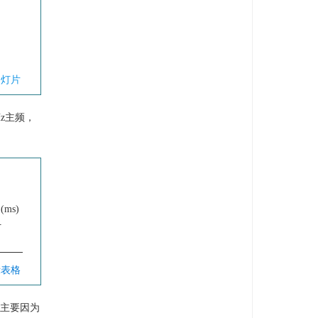
幻灯片
Hz主频，
(ms)
计
示表格
这主要因为