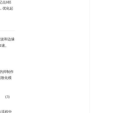
记点8邻
，优化起
滤波和边缘
加速。
的抑制作
离散化模
(3)
法流程中