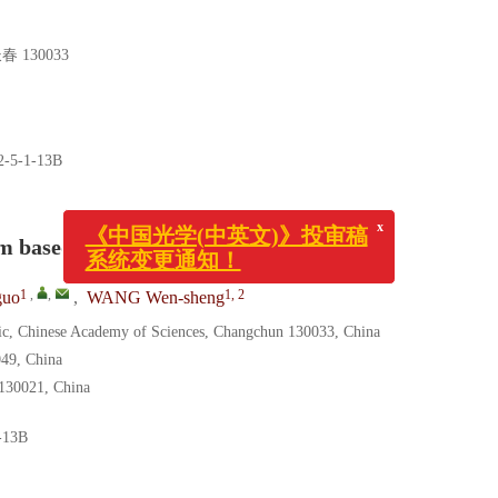
130033
2-5-1-13B
x
《中国光学(中英文)》投审稿
系统变更通知！
thm based on GPU
1
,
,
1, 2
guo
,
WANG Wen-sheng
sic, Chinese Academy of Sciences, Changchun 130033, China
049, China
 130021, China
-13B