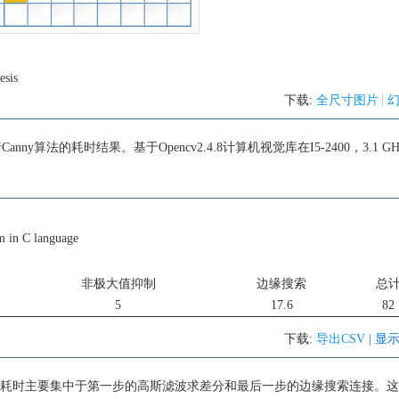
esis
下载:
全尺寸图片
anny算法的耗时结果。基于Opencv2.4.8计算机视觉库在I5-2400，3.1 G
m in C language
非极大值抑制
边缘搜索
总
5
17.6
82
下载:
导出CSV
| 显
y算法耗时主要集中于第一步的高斯滤波求差分和最后一步的边缘搜索连接。