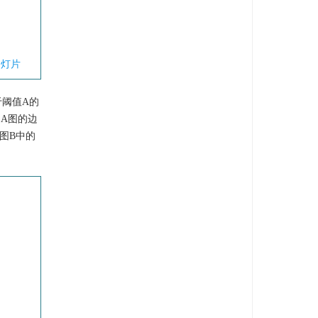
幻灯片
于阈值A的
A图的边
图B中的