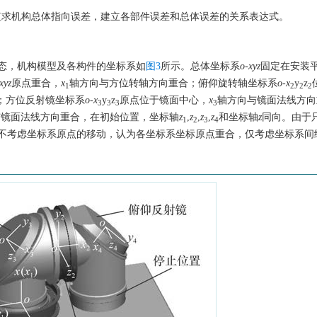
值求机构总体指向误差，建立各部件误差和总体误差的关系表达式。
态，机构模型及各构件的坐标系如
图3
所示。总体坐标系
o-xyz
固定在安装
xyz
原点重合，
x
轴方向与方位转轴方向重合；俯仰旋转轴坐标系
o-x
y
z
1
2
2
2
；方位反射镜坐标系
o-x
y
z
原点位于镜面中心，
x
轴方向与镜面法线方向
3
3
3
3
与镜面法线方向重合，在初始位置，坐标轴
z
,
z
,
z
,
z
和坐标轴
z
同向。由于
1
2
3
4
不考虑坐标系原点的移动，认为各坐标系坐标原点重合，仅考虑坐标系间