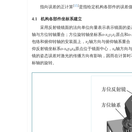
[
15
]
指向误差的正计算
是指给定机构各部件的误差
4.1 机构各部件坐标系建立
采用反射镜镜面的法向单位向量表示表示镜面的姿
轴与方位转轴重合；方位旋转轴坐标系
o-x
y
z
原点和
o-
1
1
1
包络和俯仰转轴的安装面上，
x
轴方向与俯仰轴系重合
2
仰反射镜坐标系
o-x
y
z
原点位于镜面中心，
x
轴方向
4
4
4
4
镜的姿态误差对激光的传播方向有影响，因而在计算时
标轴的旋转。