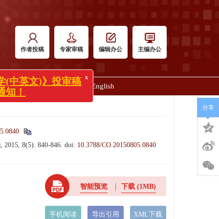
作者投稿
专家审稿
编辑办公
主编办公
x
文)》投审稿
明
联系我们
English
分享
5.0840
s
, 2015, 8(5): 840-846.
doi:
10.3788/CO.20150805.0840
智能预览
下载
(1MB)
手机阅读
导出引用
XML下载