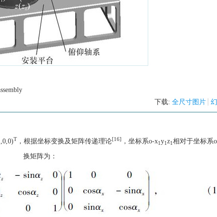
assembly
下载:
全尺寸图片
T
[
16
]
,0,0)
，根据坐标变换及矩阵传递理论
，坐标系
o-x
y
z
相对于坐标系o-
1
1
1
换矩阵为：