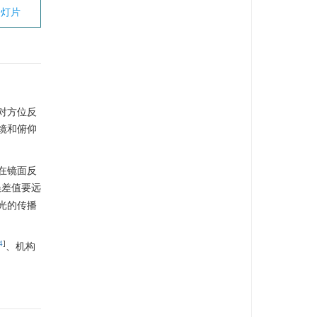
幻灯片
对方位反
镜和俯仰
在镜面反
误差值要远
光的传播
4
]
、机构