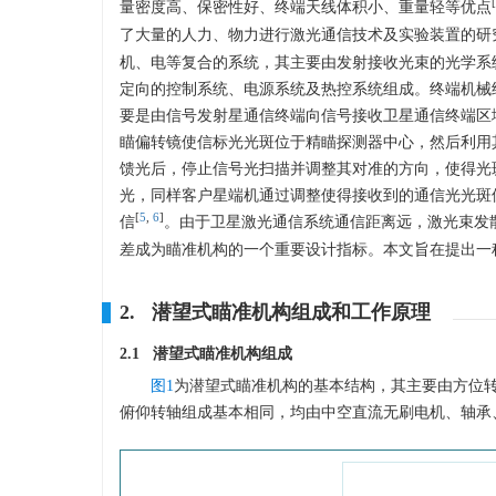
[
量密度高、保密性好、终端天线体积小、重量轻等优点
了大量的人力、物力进行激光通信技术及实验装置的研
机、电等复合的系统，其主要由发射接收光束的光学系
定向的控制系统、电源系统及热控系统组成。终端机械
要是由信号发射星通信终端向信号接收卫星通信终端区
瞄偏转镜使信标光光斑位于精瞄探测器中心，然后利用
馈光后，停止信号光扫描并调整其对准的方向，使得光
光，同样客户星端机通过调整使得接收到的通信光光斑
[
5
,
6
]
信
。由于卫星激光通信系统通信距离远，激光束发
差成为瞄准机构的一个重要设计指标。本文旨在提出一
2. 潜望式瞄准机构组成和工作原理
2.1 潜望式瞄准机构组成
图1
为潜望式瞄准机构的基本结构，其主要由方位
俯仰转轴组成基本相同，均由中空直流无刷电机、轴承