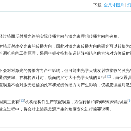
下载:
全尺寸图片
经过镜面反射后光路的实际传播方向与激光束理想传播方向的夹角。
射镜反射改变光束的传播方向，因此对激光束传播方向的研究可以转换为
粗调机构的工作原理，采用坐标变换和传递矩阵相结合的方法对方位反射
不会对对激光的传播方向产生影响，但可能由光学天线发射或接收的激光
[
12
]
通信效率。在机构设计时，镜面的尺寸大于光学天线的直径
，而位置
置误差不会对激光通信的效率和光线传播方向产生影响，仅姿态误差对激
[
13
]
[
1
因素主要有
机构结构件生产装配误差，方位转轴和俯仰转轴转动误差
建立过程中，将会对上述误差源产生的角度变化进行简要说明。