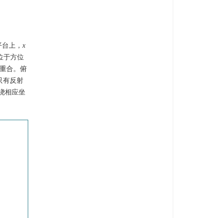
平台上，
x
位于方位
重合。俯
只有反射
绕相应坐