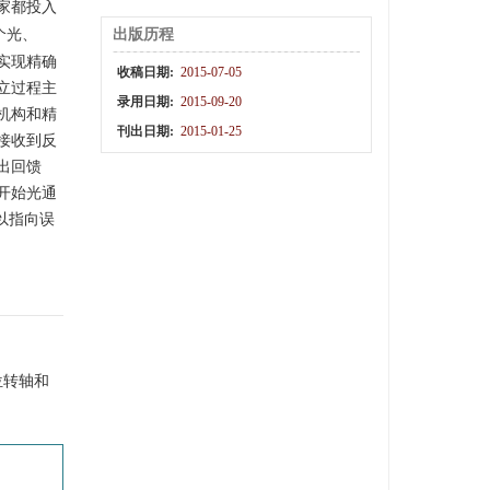
家都投入
个光、
出版历程
实现精确
收稿日期:
2015-07-05
立过程主
录用日期:
2015-09-20
机构和精
刊出日期:
2015-01-25
接收到反
出回馈
开始光通
以指向误
位转轴和