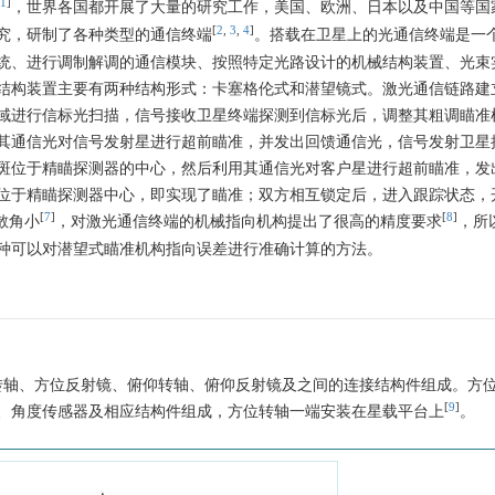
1
]
，世界各国都开展了大量的研究工作，美国、欧洲、日本以及中国等国
[
2
,
3
,
4
]
究，研制了各种类型的通信终端
。搭载在卫星上的光通信终端是一
统、进行调制解调的通信模块、按照特定光路设计的机械结构装置、光束
结构装置主要有两种结构形式：卡塞格伦式和潜望镜式。激光通信链路建
域进行信标光扫描，信号接收卫星终端探测到信标光后，调整其粗调瞄准
其通信光对信号发射星进行超前瞄准，并发出回馈通信光，信号发射卫星
斑位于精瞄探测器的中心，然后利用其通信光对客户星进行超前瞄准，发
位于精瞄探测器中心，即实现了瞄准；双方相互锁定后，进入跟踪状态，
[
7
]
[
8
]
散角小
，对激光通信终端的机械指向机构提出了很高的精度要求
，所
种可以对潜望式瞄准机构指向误差进行准确计算的方法。
转轴、方位反射镜、俯仰转轴、俯仰反射镜及之间的连接结构件组成。方
[
9
]
、角度传感器及相应结构件组成，方位转轴一端安装在星载平台上
。