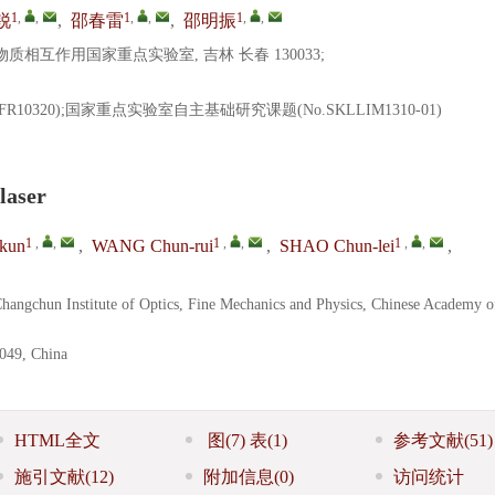
1
,
,
1
,
,
1
,
,
锐
,
邵春雷
,
邵明振
互作用国家重点实验室, 吉林 长春 130033;
10320);国家重点实验室自主基础研究课题(No.SKLLIM1310-01)
laser
1
,
,
1
,
,
1
,
,
kun
,
WANG Chun-rui
,
SHAO Chun-lei
,
 Changchun Institute of Optics, Fine Mechanics and Physics, Chinese Academy o
0049, China
HTML全文
图
(7)
表
(1)
参考文献
(51)
施引文献
(12)
附加信息
(0)
访问统计