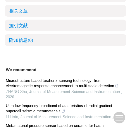
相关文章
施引文献
附加信息
(0)
We recommend
Microstructure-based terahertz sensing technology: from
electromagnetic response enhancement to multi-scale detection
ZHANG Shu
,
Journal of Measurement Science and Instrumentation
,
2026
Ultra-low-frequency broadband characteristics of radial gradient
supercell seismic metamaterials
LI Lixia
,
Journal of Measurement Science and Instrumentation
,
2025
Metamaterial pressure sensor based on ceramic for harsh
environments