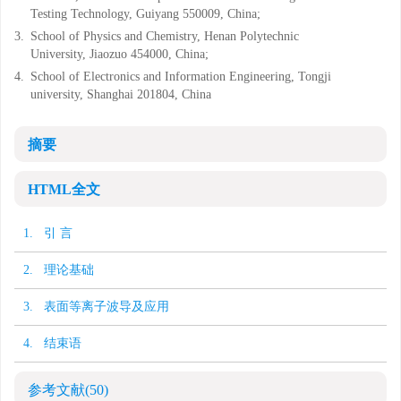
Testing Technology, Guiyang 550009, China;
3.
School of Physics and Chemistry, Henan Polytechnic
University, Jiaozuo 454000, China;
4.
School of Electronics and Information Engineering, Tongji
university, Shanghai 201804, China
摘要
HTML全文
1. 引 言
2. 理论基础
3. 表面等离子波导及应用
4. 结束语
参考文献
(50)