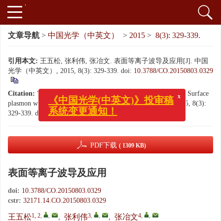
文章导航
>
中国光学（中英文）
>
2015
>
8(3): 329-339.
引用本文:
王五松, 张利伟, 张冶文. 表面等离子波导及应用[J]. 中国
光学（中英文）, 2015, 8(3): 329-339.
doi:
10.3788/CO.20150803.0329
x
《中国光学(中英文)》投审稿
Citation:
WANG Wu-song, ZHANG Li-wei, ZHANG Ye-wen. Surface
plasmon waveguide and its applications[J].
Chinese Optics
, 2015, 8(3):
系统变更通知！
329-339.
doi:
10.3788/CO.20150803.0329
PDF下载
( 1309 KB)
表面等离子波导及应用
doi:
10.3788/CO.20150803.0329
cstr:
32171.14.CO.20150803.0329
1, 2
,
,
3
,
,
4
,
,
王五松
,
张利伟
,
张冶文