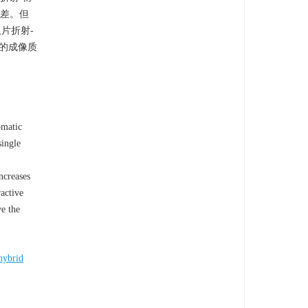
色差。但
双片折射-
膜的成像质
omatic
single
ncreases
active
e the
 hybrid