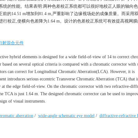
系统的性能。结果表明:两种色差校正系统都可以很好地校正人眼的轴向
的14.51 m增加到81.4 m,严重影响了边缘视场处的成像质量。而采用
行校正,使横向色差降为1.64 m。设计的色差校正系统可有效提高视网
/衍射混合元件
ctive hybrid elements is designed for a wide field-of-view of 14 to correct chr
 based on several optical criteria is compared with a chromatic corrector with 
ectors can correct for Longitudinal Chromatic Aberration(LCA). However, it is
ment introduces serious eccentric Transverse Chromatic Aberration (TCA) that i
 at the edge field-of-view. On the chromatic corrector with two refractive-diffr
he TCA is just 1.64 m. The designed chromatic corrector can be used to improv
esign of visual instruments.
hromatic aberration
/
wide-angle schematic eye model
/
diffractive-refractive